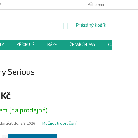
AMAČNÍ ŘÁD
KONTAKTY
DOPRAVA
Přihlášení
HODNOCENÍ OBCHODU
NÁKUPNÍ
Prázdný košík
KOŠÍK
TY
PŘÍCHUTĚ
BÁZE
ŽHAVÍCÍ HLAVY
Cartridge a Cle
ry Serious
 Kč
em (na prodejně)
oručit do:
7.8.2026
Možnosti doručení