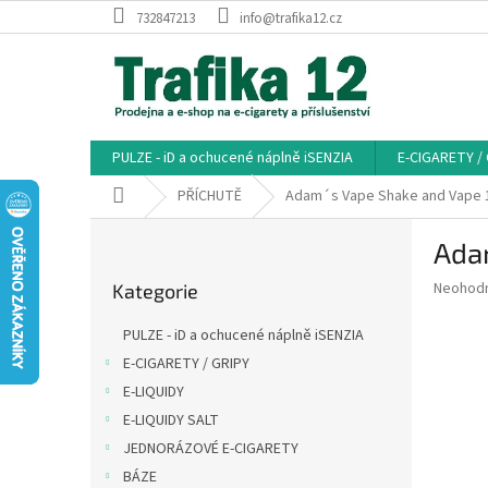
Přejít
732847213
info@trafika12.cz
na
obsah
PULZE - iD a ochucené náplně iSENZIA
E-CIGARETY /
Domů
PŘÍCHUTĚ
Adam´s Vape Shake and Vape 1
P
Adam
o
Přeskočit
s
Průměr
Neohod
Kategorie
kategorie
t
hodnoce
r
produkt
PULZE - iD a ochucené náplně iSENZIA
a
je
E-CIGARETY / GRIPY
0,0
n
z
E-LIQUIDY
n
5
í
E-LIQUIDY SALT
hvězdič
p
JEDNORÁZOVÉ E-CIGARETY
a
BÁZE