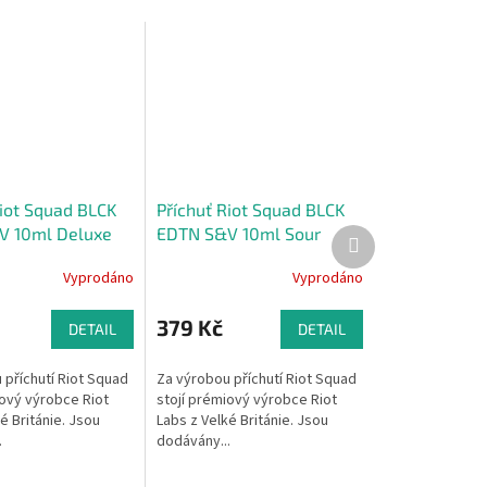
Riot Squad BLCK
Příchuť Riot Squad BLCK
V 10ml Deluxe
EDTN S&V 10ml Sour
Další
produkt
ruit & Rhubarb
Cherry & Apple (Třešeň &
Vyprodáno
Vyprodáno
a s rebarborou)
zelené jablko)
379 Kč
DETAIL
DETAIL
 příchutí Riot Squad
Za výrobou příchutí Riot Squad
iový výrobce Riot
stojí prémiový výrobce Riot
é Británie. Jsou
Labs z Velké Británie. Jsou
.
dodávány...