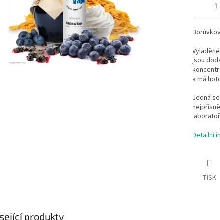
Borůvkové
Vyladěné
jsou dodá
koncentrá
a má hotov
Jedná se 
nejpřísně
laboratoři
Detailní 
TISK
sející produkty