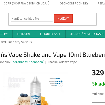
GDPR (OCHRANA OSOBNÍCH ÚDAJŮ)
OBCHODNÍ PODMÍNKY
REKL
HLEDAT
 GRIPY
E-LIQUIDY
E-LIQUIDY SALT
JEDNORÁZOVÉ E-CIGARE
0ml Blueberry Serious
´s Vape Shake and Vape 10ml Blueber
né
noceno
Podrobnosti hodnocení
Značka:
Adam's Vape
ní
329
u
Měrná
Sklad
cena:
ek.
Můžeme d