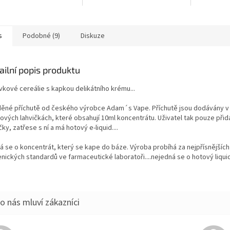
s
Podobné (9)
Diskuze
ailní popis produktu
vkové cereálie s kapkou delikátního krému...
děné příchutě od českého výrobce Adam´s Vape. Příchutě jsou dodávány v
tových lahvičkách, které obsahují 10ml koncentrátu. Uživatel tak pouze přid
čky, zatřese s ní a má hotový e-liquid....
á se o koncentrát, který se kape do báze. Výroba probíhá za nejpřísnějších
nických standardů ve farmaceutické laboratoři....nejedná se o hotový liqui