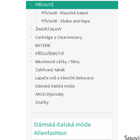
n
PŘÍCHUTĚ
e
Příchutě - Klasické balení
l
Příchutě - Shake and Vape
ŽHAVÍCÍ HLAVY
Cartridge a Clearomizery
BATERIE
PŘÍSLUŠENSTVÍ
Nikotinové sáčky / filmy
Zahřívaný tabák
Lapače snů a Vánoční dekorace
Dámská italská móda
AKCE/Výprodej
Značky
Dámská italská móda
Allenfashion
Souvi