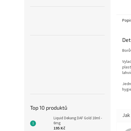
Popi
Det
Borů
Vyla
plas
lahvi
Jedn
hygie
Top 10 produktů
Liquid Dekang DAF Gold 10ml -
6mg
195 Kč