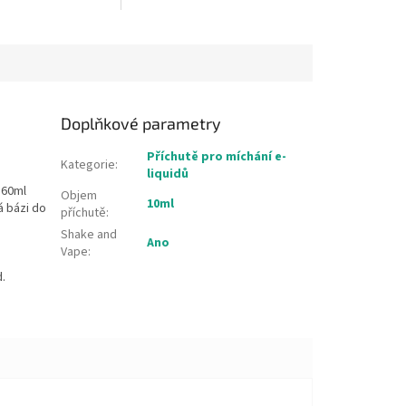
Doplňkové parametry
Příchutě pro míchání e-
Kategorie
:
liquidů
 60ml
Objem
10ml
á bázi do
příchutě
:
Shake and
Ano
Vape
:
d.