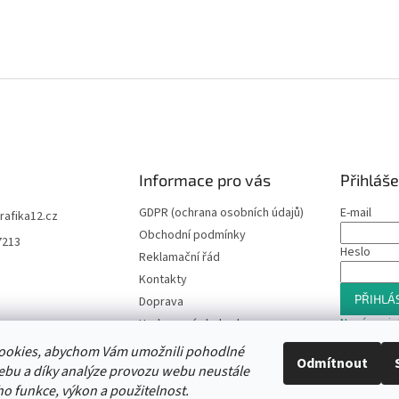
Informace pro vás
Přihláše
GDPR (ochrana osobních údajů)
E-mail
trafika12.cz
Obchodní podmínky
7213
Heslo
Reklamační řád
Kontakty
PŘIHLÁS
Doprava
Nová regis
Hodnocení obchodu
Slevový program
ookies, abychom Vám umožnili pohodlné
Odmítnout
Moje objednávka
ebu a díky analýze provozu webu neustále
ho funkce, výkon a použitelnost.