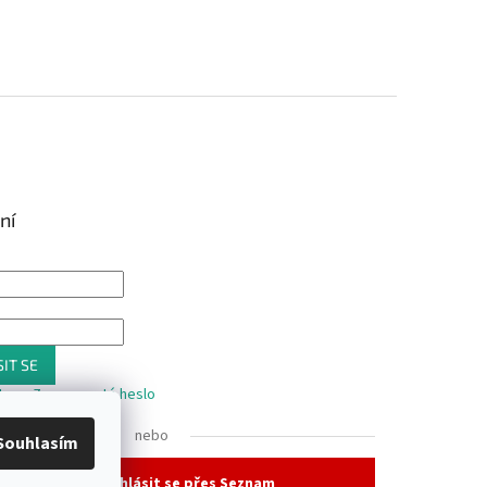
ní
IT SE
trace
Zapomenuté heslo
nebo
Souhlasím
Přihlásit se přes Seznam