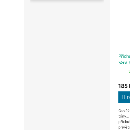
Přích
S&V 
185 
D
Osvěžu
tóny..
příchu
přívěti