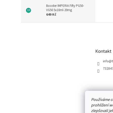
Booster IMPERIA Fifty PG50-
VG50 5x10ml-20mg
649 Kč
Z
á
p
a
t
Kontakt
í
info
@
73284
Používáme c
prohlížení w
zlepšovali je