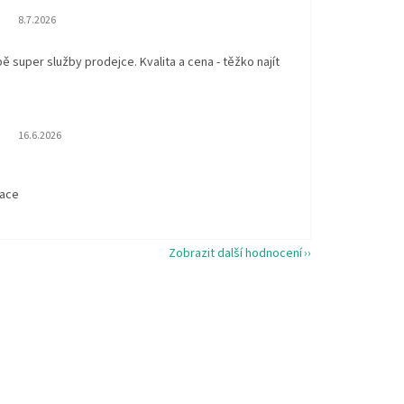
Hodnocení obchodu je 5 z 5 hvězdiček.
8.7.2026
 super služby prodejce. Kvalita a cena - těžko najít
Hodnocení obchodu je 5 z 5 hvězdiček.
16.6.2026
t
kace
Zobrazit další hodnocení