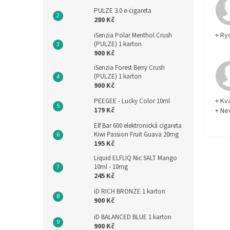
PULZE 3.0 e-cigareta
280 Kč
+ Ry
iSenzia Polar Menthol Crush
(PULZE) 1 karton
900 Kč
iSenzia Forest Berry Crush
(PULZE) 1 karton
900 Kč
+ Kva
PEEGEE - Lucky Color 10ml
179 Kč
+ Ne
Elf Bar 600 elektronická cigareta
Kiwi Passion Fruit Guava 20mg
195 Kč
Liquid ELFLIQ Nic SALT Mango
10ml - 10mg
245 Kč
iD RICH BRONZE 1 karton
900 Kč
iD BALANCED BLUE 1 karton
900 Kč