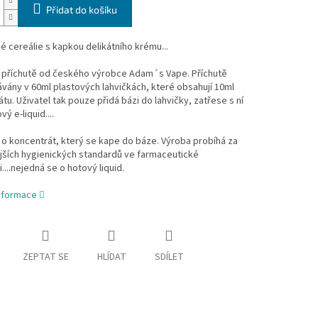
Přidat do košíku
 cereálie s kapkou delikátního krému...
 příchutě od českého výrobce Adam´s Vape. Příchutě
vány v 60ml plastových lahvičkách, které obsahují 10ml
tu. Uživatel tak pouze přidá bázi do lahvičky, zatřese s ní
ý e-liquid....
o koncentrát, který se kape do báze. Výroba probíhá za
jších hygienických standardů ve farmaceutické
....nejedná se o hotový liquid.
informace
ZEPTAT SE
HLÍDAT
SDÍLET