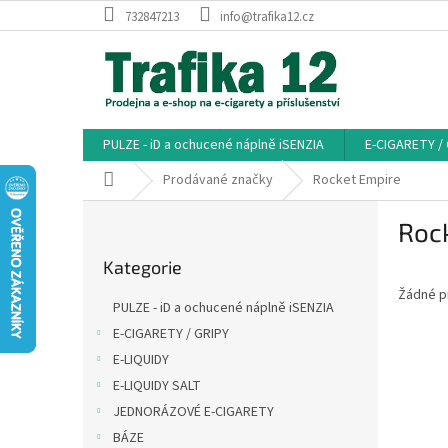
Přejít
732847213
info@trafika12.cz
na
obsah
PULZE - iD a ochucené náplně iSENZIA
E-CIGARETY /
Domů
Prodávané značky
Rocket Empire
P
Roc
o
Přeskočit
s
Kategorie
kategorie
t
Žádné p
r
PULZE - iD a ochucené náplně iSENZIA
a
E-CIGARETY / GRIPY
n
E-LIQUIDY
n
í
E-LIQUIDY SALT
p
JEDNORÁZOVÉ E-CIGARETY
a
BÁZE