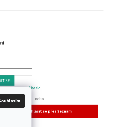
ní
IT SE
trace
Zapomenuté heslo
nebo
Souhlasím
Přihlásit se přes Seznam