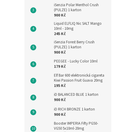
iSenzia Polar Menthol Crush
(PULZE) 1 karton
900 Kč
Liquid ELFLIQ Nic SALT Mango
10ml - 10mg
245 Kč
iSenzia Forest Berry Crush
(PULZE) 1 karton
900 Kč
PEEGEE - Lucky Color 10ml
179 Kč
Elf Bar 600 elektronická cigareta
Kiwi Passion Fruit Guava 20mg
195 Kč
iD BALANCED BLUE 1 karton
900 Kč
iD RICH BRONZE 1 karton
900 Kč
Booster IMPERIA Fifty PG50-
VG50 5x10ml-20mg