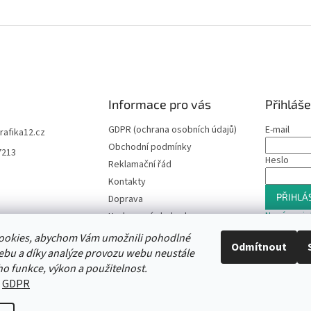
Informace pro vás
Přihláše
GDPR (ochrana osobních údajů)
E-mail
trafika12.cz
Obchodní podmínky
7213
Heslo
Reklamační řád
Kontakty
PŘIHLÁS
Doprava
Nová regis
Hodnocení obchodu
Slevový program
ookies, abychom Vám umožnili pohodlné
Odmítnout
Moje objednávka
ebu a díky analýze provozu webu neustále
ho funkce, výkon a použitelnost.
:
GDPR