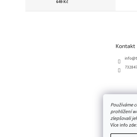
649 Kč
Z
á
p
a
t
Kontakt
í
info
@
73284
Používáme c
prohlížení w
zlepšovali je
Více info zde