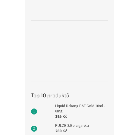
Top 10 produktů
Liquid Dekang DAF Gold 10ml -
6mg
195 Kč
PULZE 3.0 e-cigareta
280 Kč