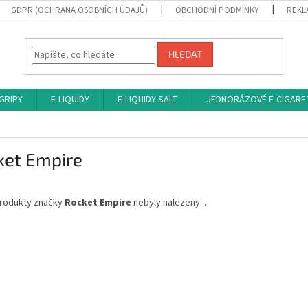
GDPR (OCHRANA OSOBNÍCH ÚDAJŮ)
OBCHODNÍ PODMÍNKY
REKL
HLEDAT
 GRIPY
E-LIQUIDY
E-LIQUIDY SALT
JEDNORÁZOVÉ E-CIGARE
ket Empire
rodukty značky
Rocket Empire
nebyly nalezeny...