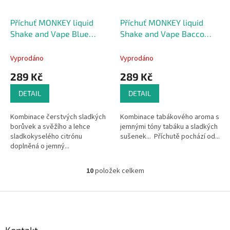
Příchuť MONKEY liquid
Příchuť MONKEY liquid
Shake and Vape Blue
Shake and Vape Bacco
Lemon Ball 10ml
Crack 10ml
Vyprodáno
Vyprodáno
289 Kč
289 Kč
DETAIL
DETAIL
Kombinace čerstvých sladkých
Kombinace tabákového aroma s
borůvek a svěžího a lehce
jemnými tóny tabáku a sladkých
sladkokyselého citrónu
sušenek... Příchutě pochází od...
doplněná o jemný...
10
položek celkem
O
v
l
Z
á
á
d
p
a
a
Kontakt