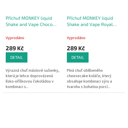
Příchuť MONKEY liquid
Příchuť MONKEY liquid
Shake and Vape Choco
Shake and Vape Royal
Bisquit 10ml
Cheese 10ml
Vyprodáno
Vyprodáno
289 Kč
289 Kč
DETAIL
DETAIL
Výrazná chuť máslové sušenky,
Plná chuť oblíbeného
která je lehce doprovázená
cheesecake koláče, který
lísko-oříškovou čokoládou v
obsahuje kombinaci sýru a
kombinaci s...
tvarohu s bohatou porcí...