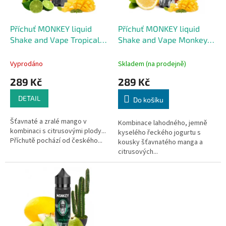
r
u
o
k
d
t
Příchuť MONKEY liquid
Příchuť MONKEY liquid
u
ů
Shake and Vape Tropical
Shake and Vape Monkey
k
Monkey 10ml
Sperm 10ml
t
Vyprodáno
Skladem (na prodejně)
ů
289 Kč
289 Kč
DETAIL
Do košíku
Šťavnaté a zralé mango v
Kombinace lahodného, jemně
kombinaci s citrusovými plody...
kyselého řeckého jogurtu s
Příchutě pochází od českého...
kousky šťavnatého manga a
citrusových...