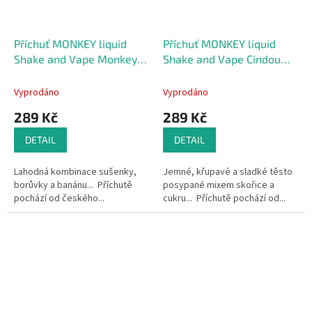
Příchuť MONKEY liquid
Příchuť MONKEY liquid
Shake and Vape Monkey
Shake and Vape Cindou
Cookie 10ml
10ml
Vyprodáno
Vyprodáno
289 Kč
289 Kč
DETAIL
DETAIL
Lahodná kombinace sušenky,
Jemné, křupavé a sladké těsto
borůvky a banánu... Příchutě
posypané mixem skořice a
pochází od českého...
cukru... Příchutě pochází od...