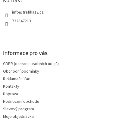
c
t
í
info
@
trafika12.cz
í
p
r
732847213
v
k
y
v
ý
Informace pro vás
p
i
GDPR (ochrana osobních údajů)
s
u
Obchodní podmínky
Reklamační řád
Kontakty
Doprava
Hodnocení obchodu
Slevový program
Moje objednávka