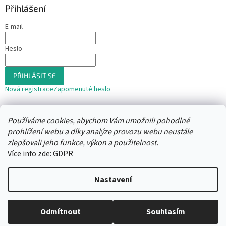
Přihlášení
E-mail
Heslo
PŘIHLÁSIT SE
Nová registrace
Zapomenuté heslo
nebo
Používáme cookies, abychom Vám umožnili pohodlné
Přihlásit se přes Seznam
prohlížení webu a díky analýze provozu webu neustále
zlepšovali jeho funkce, výkon a použitelnost.
Více info zde:
GDPR
Vytvořil Shoptet
Nastavení
Copyright 2026
Trafika12
. Všechna práva vyhrazena.
Upravit
Odmítnout
Souhlasím
nastavení cookies