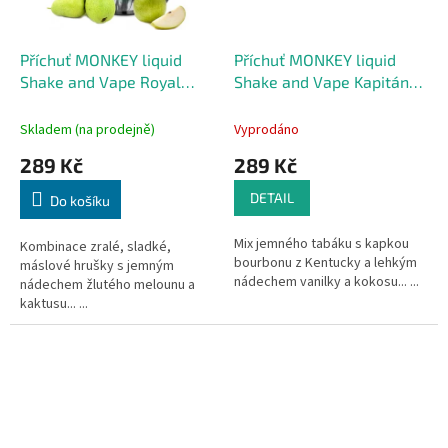
Příchuť MONKEY liquid
Příchuť MONKEY liquid
Shake and Vape Royal
Shake and Vape Kapitán
Pear 10ml
10ml
Skladem (na prodejně)
Vyprodáno
289 Kč
289 Kč
DETAIL
Do košíku
Mix jemného tabáku s kapkou
Kombinace zralé, sladké,
bourbonu z Kentucky a lehkým
máslové hrušky s jemným
nádechem vanilky a kokosu... ...
nádechem žlutého melounu a
kaktusu... ...