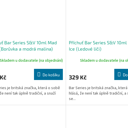
uť Bar Series S&V 10ml Mad
Příchuť Bar Series S&V 10ml
(Borůvka a modrá malina)
Ice (Ledové liči)
Skladem u dodavatele (na objednání)
Skladem u dodavatele (na o
Do košíku
Do
 Kč
329 Kč
ries je britská značka, která o sobě
Bar Series je britská značka, kter
že není tak úplně tradiční, a snaží
hlásá, že není tak úplně tradiční, a
se...