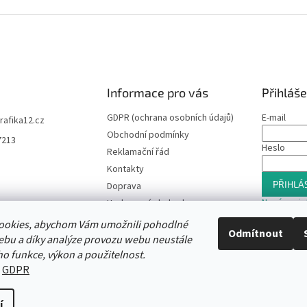
Informace pro vás
Přihláše
GDPR (ochrana osobních údajů)
E-mail
trafika12.cz
Obchodní podmínky
7213
Heslo
Reklamační řád
Kontakty
PŘIHLÁS
Doprava
Nová regis
Hodnocení obchodu
Slevový program
ookies, abychom Vám umožnili pohodlné
Odmítnout
Moje objednávka
ebu a díky analýze provozu webu neustále
ho funkce, výkon a použitelnost.
:
GDPR
í