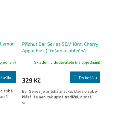
l Lemon
Příchuť Bar Series S&V 10ml Cherry
Apple Fizz (Třešeň a jablečná
limonáda)
bjednání)
Skladem u dodavatele (na objednání)
 košíku
Do košíku
329 Kč
á o sobě
Bar Series je britská značka, která o sobě
 snaží
hlásá, že není tak úplně tradiční, a snaží
se...