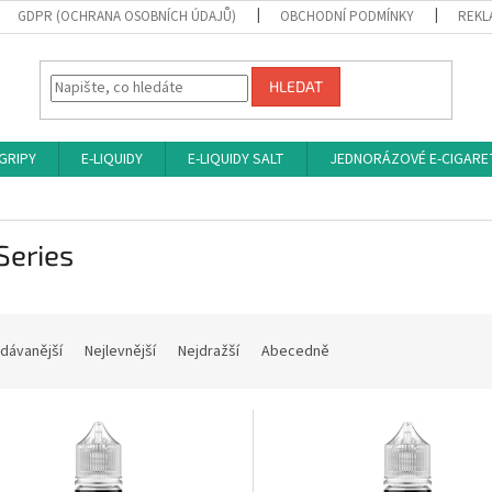
GDPR (OCHRANA OSOBNÍCH ÚDAJŮ)
OBCHODNÍ PODMÍNKY
REKL
HLEDAT
 GRIPY
E-LIQUIDY
E-LIQUIDY SALT
JEDNORÁZOVÉ E-CIGARE
Series
dávanější
Nejlevnější
Nejdražší
Abecedně