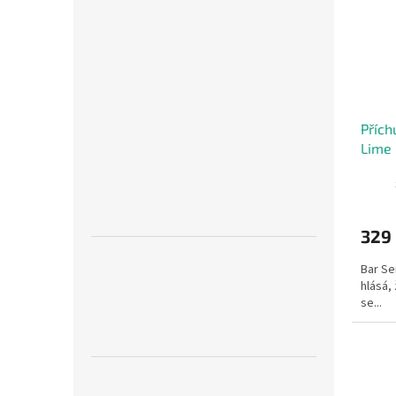
Přích
Lime 
modr
329
Bar Se
hlásá, 
se...