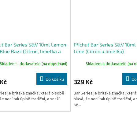
uť Bar Series S&V 10ml Lemon
Příchuť Bar Series S&V 10m
Blue Razz (Citron, limetka a
Lime (Citron a limetka)
á malina)
Skladem u dodavatele (na objednání)
Skladem u dodavatele (na o
Do košíku
Do
 Kč
329 Kč
ries je britská značka, která o sobě
Bar Series je britská značka, kter
že není tak úplně tradiční, a snaží
hlásá, že není tak úplně tradiční, a
se...