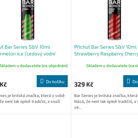
uť Bar Series S&V 10ml
Příchuť Bar Series S&V 10ml
melon Ice (Ledový vodní
Strawberry Raspberry Cherr
un)
(Jahoda, malina a třešeň)
Skladem u dodavatele (na objednání)
Skladem u dodavatele (na o
Do košíku
Do
 Kč
329 Kč
ries je britská značka, která o sobě
Bar Series je britská značka, kter
že není tak úplně tradiční, a snaží
hlásá, že není tak úplně tradiční, a
se...