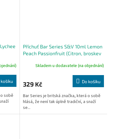
 Lychee
Příchuť Bar Series S&V 10ml Lemon
Peach Passionfruit (Citron, broskev
a marakuja)
bjednání)
Skladem u dodavatele (na objednání)
 košíku
Do košíku
329 Kč
á o sobě
Bar Series je britská značka, která o sobě
 snaží
hlásá, že není tak úplně tradiční, a snaží
se...