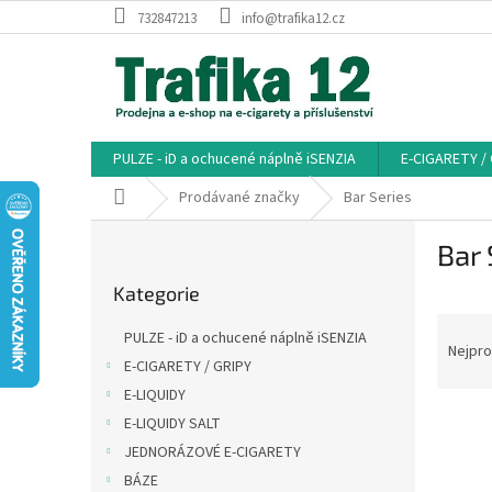
Přejít
732847213
info@trafika12.cz
na
obsah
PULZE - iD a ochucené náplně iSENZIA
E-CIGARETY /
Domů
Prodávané značky
Bar Series
P
Bar 
o
Přeskočit
s
Kategorie
kategorie
t
Ř
r
PULZE - iD a ochucené náplně iSENZIA
a
a
Nejpro
E-CIGARETY / GRIPY
z
n
E-LIQUIDY
e
n
V
n
í
E-LIQUIDY SALT
ý
í
p
JEDNORÁZOVÉ E-CIGARETY
p
p
a
BÁZE