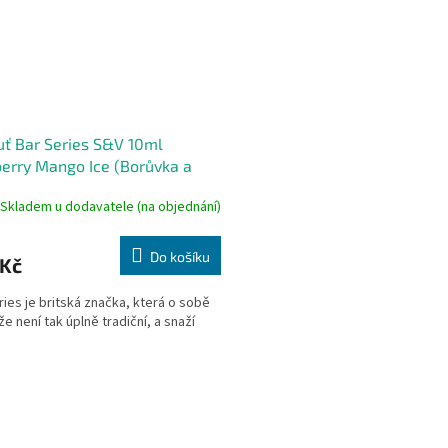
uť Bar Series S&V 10ml
erry Mango Ice (Borůvka a
vé mango)
Skladem u dodavatele (na objednání)
Do košíku
 Kč
ries je britská značka, která o sobě
že není tak úplně tradiční, a snaží
O
v
l
á