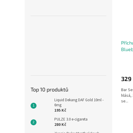
Přích
Blueb
ledo
329
Top 10 produktů
Bar Se
hlásá, 
Liquid Dekang DAF Gold 10ml -
se...
6mg
195 Kč
PULZE 3.0 e-cigareta
280 Kč