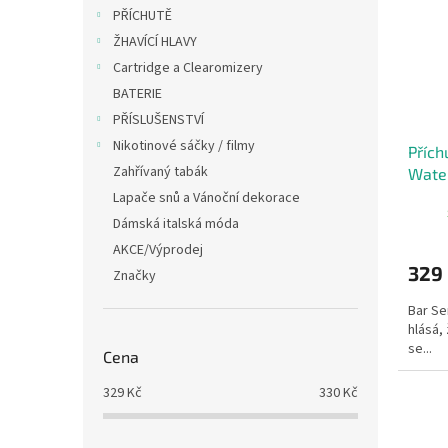
i
r
n
PŘÍCHUTĚ
s
o
e
ŽHAVÍCÍ HLAVY
p
d
l
r
u
Cartridge a Clearomizery
o
k
BATERIE
d
t
PŘÍSLUŠENSTVÍ
u
ů
Nikotinové sáčky / filmy
Přích
k
Zahřívaný tabák
Water
t
melo
ů
Lapače snů a Vánoční dekorace
Dámská italská móda
AKCE/Výprodej
329
Značky
Bar Se
hlásá, 
se...
Cena
329
Kč
330
Kč