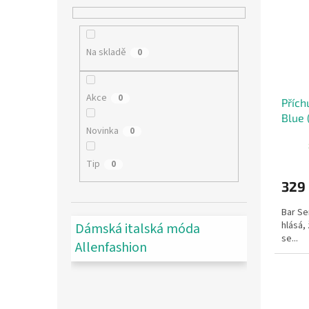
Na skladě
0
Akce
0
Přích
Blue 
Novinka
0
Tip
0
329
Bar Se
hlásá, 
Dámská italská móda
se...
Allenfashion