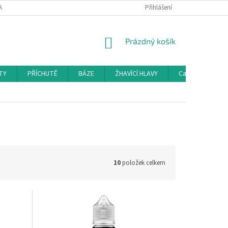
AMAČNÍ ŘÁD
KONTAKTY
DOPRAVA
Přihlášení
HODNOCENÍ OBCHODU
NÁKUPNÍ
Prázdný košík
KOŠÍK
TY
PŘÍCHUTĚ
BÁZE
ŽHAVÍCÍ HLAVY
Cartridge a Cle
10
položek celkem