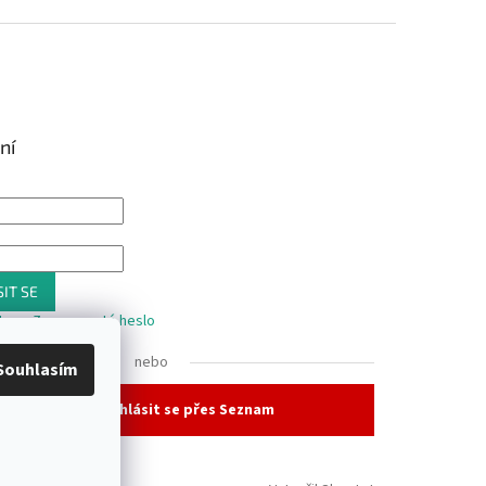
ní
IT SE
trace
Zapomenuté heslo
nebo
Souhlasím
Přihlásit se přes Seznam