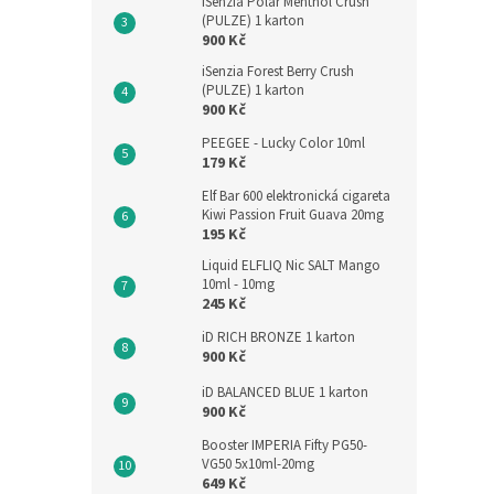
iSenzia Polar Menthol Crush
(PULZE) 1 karton
900 Kč
iSenzia Forest Berry Crush
(PULZE) 1 karton
900 Kč
PEEGEE - Lucky Color 10ml
179 Kč
Elf Bar 600 elektronická cigareta
Kiwi Passion Fruit Guava 20mg
195 Kč
Liquid ELFLIQ Nic SALT Mango
10ml - 10mg
245 Kč
iD RICH BRONZE 1 karton
900 Kč
iD BALANCED BLUE 1 karton
900 Kč
Booster IMPERIA Fifty PG50-
VG50 5x10ml-20mg
649 Kč