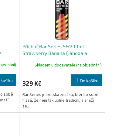
Příchuť Bar Series S&V 10ml
y
Strawberry Banana (Jahoda a
banán)
bjednání)
Skladem u dodavatele (na objednání)
 košíku
Do košíku
329 Kč
á o sobě
Bar Series je britská značka, která o sobě
 snaží
hlásá, že není tak úplně tradiční, a snaží
se...