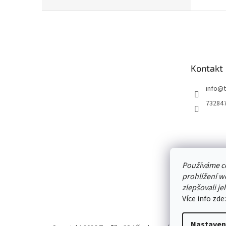
Z
á
p
a
t
Kontakt
í
info
@
73284
Používáme c
prohlížení w
zlepšovali je
Více info zde
Nastaven