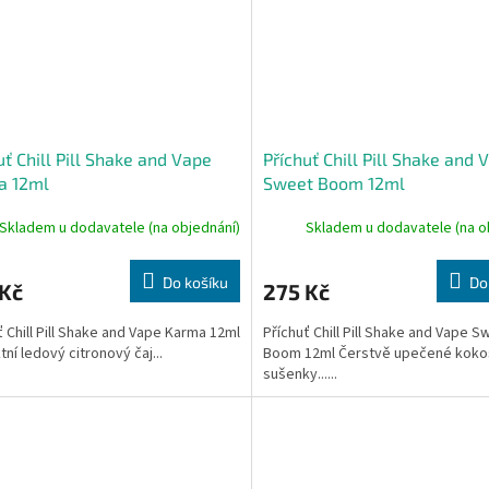
uť Chill Pill Shake and Vape
Příchuť Chill Pill Shake and 
a 12ml
Sweet Boom 12ml
Skladem u dodavatele (na objednání)
Skladem u dodavatele (na o
Do košíku
Do
 Kč
275 Kč
ť Chill Pill Shake and Vape Karma 12ml
Příchuť Chill Pill Shake and Vape S
tní ledový citronový čaj...
Boom 12ml Čerstvě upečené kok
sušenky......