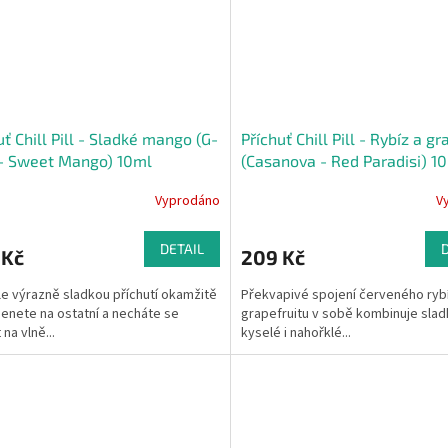
uť Chill Pill - Sladké mango (G-
Příchuť Chill Pill - Rybíz a gr
- Sweet Mango) 10ml
(Casanova - Red Paradisi) 1
Vyprodáno
V
DETAIL
 Kč
209 Kč
le výrazně sladkou příchutí okamžitě
Překvapivé spojení červeného ryb
nete na ostatní a necháte se
grapefruitu v sobě kombinuje slad
na vlně...
kyselé i nahořklé...