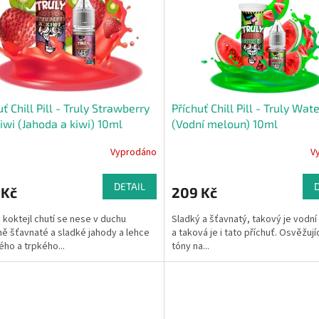
uť Chill Pill - Truly Strawberry
Příchuť Chill Pill - Truly Wa
iwi (Jahoda a kiwi) 10ml
(Vodní meloun) 10ml
Vyprodáno
V
DETAIL
 Kč
209 Kč
 koktejl chutí se nese v duchu
Sladký a šťavnatý, takový je vodn
ě šťavnaté a sladké jahody a lehce
a taková je i tato příchuť. Osvěžujíc
ého a trpkého...
tóny na...