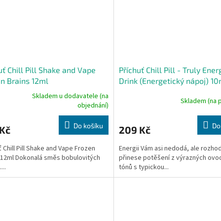
uť Chill Pill Shake and Vape
Příchuť Chill Pill - Truly Ener
n Brains 12ml
Drink (Energetický nápoj) 10
Skladem u dodavatele (na
Skladem (na 
rné
objednání)
cení
ktu
Do košíku
Do
 Kč
209 Kč
ť Chill Pill Shake and Vape Frozen
Energii Vám asi nedodá, ale rozh
 12ml Dokonalá směs bobulovitých
přinese potěšení z výrazných ovo
...
tónů s typickou...
ček.