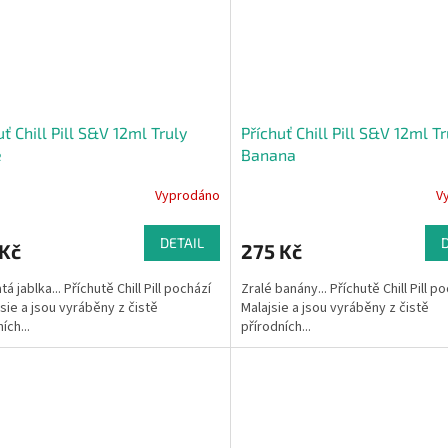
uť Chill Pill S&V 12ml Truly
Příchuť Chill Pill S&V 12ml Tr
e
Banana
Vyprodáno
V
DETAIL
 Kč
275 Kč
á jablka... Příchutě Chill Pill pochází
Zralé banány... Příchutě Chill Pill p
jsie a jsou vyráběny z čistě
Malajsie a jsou vyráběny z čistě
ích...
přírodních...