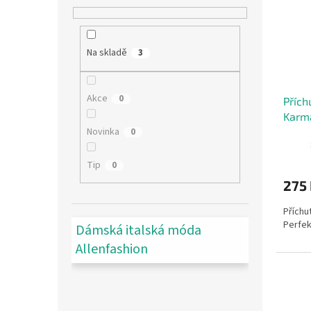
Na skladě
3
Akce
0
Přích
Karm
Novinka
0
Tip
0
275
Příchu
Perfek
Dámská italská móda
Allenfashion