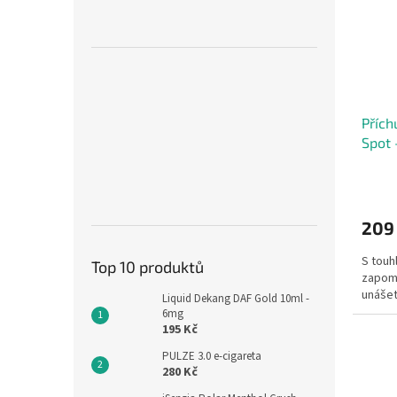
Přích
Spot 
209
S touh
Top 10 produktů
zapome
unášet 
Liquid Dekang DAF Gold 10ml -
6mg
195 Kč
PULZE 3.0 e-cigareta
280 Kč