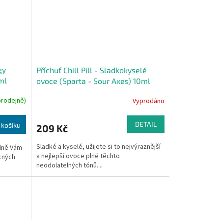
gy
Příchuť Chill Pill - Sladkokyselé
ml
ovoce (Sparta - Sour Axes) 10ml
prodejně)
Vyprodáno
DETAIL
 košíku
209 Kč
Sladké a kyselé, užijete si to nejvýraznější
odně Vám
a nejlepší ovoce plné těchto
cných
neodolatelných tónů....