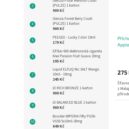
iSenzia Polar Menthol Crush
(PULZE) 1 karton
900 Kč
iSenzia Forest Berry Crush
(PULZE) 1 karton
900 Kč
PEEGEE - Lucky Color 10ml
Přích
179 Kč
Appl
Elf Bar 600 elektronická cigareta
Kiwi Passion Fruit Guava 20mg
195 Kč
Liquid ELFLIQ Nic SALT Mango
275
10ml - 10mg
245 Kč
Šťavnat
iD RICH BRONZE 1 karton
z Mala
900 Kč
přírodn
iD BALANCED BLUE 1 karton
900 Kč
Booster IMPERIA Fifty PG50-
VG50 5x10ml-20mg
649 Kč