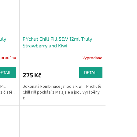
uly
Příchuť Chill Pill S&V 12ml Truly
Strawberry and Kiwi
yprodáno
Vyprodáno
DETAIL
DETAIL
275 Kč
Pill
Dokonalá kombinace jahod a kiwi... Příchutě
 čistě...
Chill Pill pochází z Malajsie a jsou vyráběny
z...