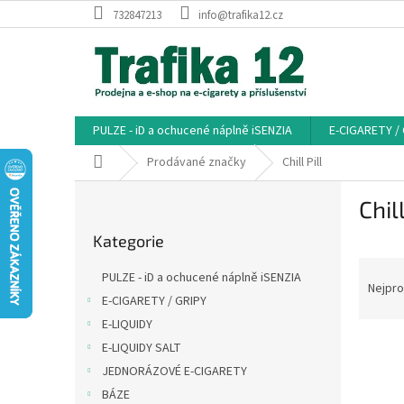
Přejít
732847213
info@trafika12.cz
na
obsah
PULZE - iD a ochucené náplně iSENZIA
E-CIGARETY /
Domů
Prodávané značky
Chill Pill
P
Chill
o
Přeskočit
s
Kategorie
kategorie
t
Ř
r
PULZE - iD a ochucené náplně iSENZIA
a
a
Nejpro
E-CIGARETY / GRIPY
z
n
E-LIQUIDY
e
n
V
n
í
E-LIQUIDY SALT
ý
í
p
JEDNORÁZOVÉ E-CIGARETY
p
p
a
BÁZE