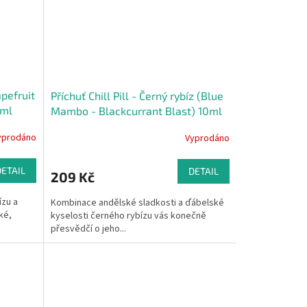
apefruit
Příchuť Chill Pill - Černý rybíz (Blue
0ml
Mambo - Blackcurrant Blast) 10ml
yprodáno
Vyprodáno
DETAIL
DETAIL
209 Kč
ízu a
Kombinace andělské sladkosti a ďábelské
ké,
kyselosti černého rybízu vás konečně
přesvědčí o jeho...