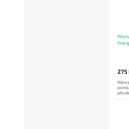
Přích
Energ
275
Nápoj p
pocház
přírodn