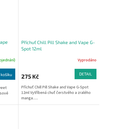
Vape
Příchuť Chill Pill Shake and Vape G-
Spot 12ml
bjednání)
Vyprodáno
DETAIL
 košíku
275 Kč
Příchuť Chill Pill Shake and Vape G-Spot
weet
12ml Vytříbená chuť čerstvého a zralého
osové
manga......