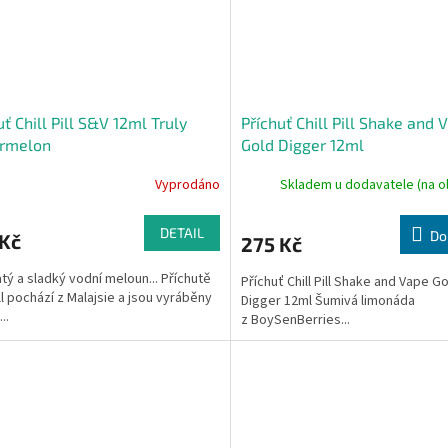
uť Chill Pill S&V 12ml Truly
Příchuť Chill Pill Shake and 
rmelon
Gold Digger 12ml
Vyprodáno
Skladem u dodavatele (na o
DETAIL
Do
 Kč
275 Kč
tý a sladký vodní meloun... Příchutě
Příchuť Chill Pill Shake and Vape G
ill pochází z Malajsie a jsou vyráběny
Digger 12ml Šumivá limonáda
..
z BoySenBerries...