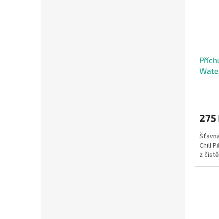
Přích
Wate
275
Šťavna
Chill P
z čistě.