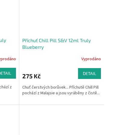
uly
Příchuť Chill Pill S&V 12ml Truly
Blueberry
yprodáno
Vyprodáno
DETAIL
DETAIL
275 Kč
ochází z
Chuť čerstvých borůvek... Příchutě Chill Pill
pochází z Malajsie a jsou vyráběny z čistě...