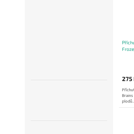
Přích
Froze
Průmě
hodno
produ
275
je
5,0
Příchu
z
Brains
5
plodů...
hvězdi