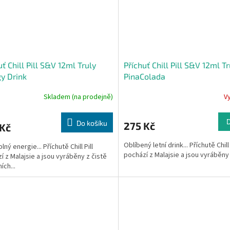
uť Chill Pill S&V 12ml Truly
Příchuť Chill Pill S&V 12ml Tr
y Drink
PinaColada
Skladem (na prodejně)
V
Do košíku
275 Kč
 Kč
Oblíbený letní drink... Příchutě Chill 
lný energie... Příchutě Chill Pill
pochází z Malajsie a jsou vyráběny z
í z Malajsie a jsou vyráběny z čistě
ích...