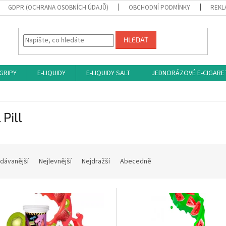
GDPR (OCHRANA OSOBNÍCH ÚDAJŮ)
OBCHODNÍ PODMÍNKY
REKL
HLEDAT
 GRIPY
E-LIQUIDY
E-LIQUIDY SALT
JEDNORÁZOVÉ E-CIGARE
 Pill
dávanější
Nejlevnější
Nejdražší
Abecedně