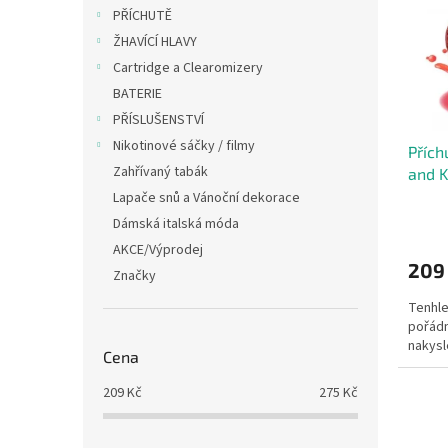
i
r
n
PŘÍCHUTĚ
s
o
e
ŽHAVÍCÍ HLAVY
p
d
l
r
u
Cartridge a Clearomizery
o
k
BATERIE
d
t
PŘÍSLUŠENSTVÍ
u
ů
Nikotinové sáčky / filmy
Přích
k
Zahřívaný tabák
and K
t
ů
Lapače snů a Vánoční dekorace
Dámská italská móda
AKCE/Výprodej
209
Značky
Tenhle
pořádn
nakysl
Cena
209
Kč
275
Kč