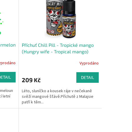
termelon
Příchuť Chill Pill - Tropické mango
(Hungry wife - Tropical mango)
10ml
yprodáno
Vyprodáno
DETAIL
DETAIL
209 Kč
í meloun
Léto, sluníčko a kousek ráje v nečekaně
í letní
svěží mangové šťávě.Příchutě z Malajsie
patří k těm...