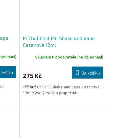
Vape
Příchuť Chill Pill Shake and Vape
Casanova 12ml
bjednání)
Skladem u dodavatele (na objednání)
 košíku
Do košíku
275 Kč
old
Příchuť Chill Pill Shake and Vape Casanova
12ml Kyselý rybíz a grapefruit...