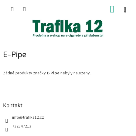
Přejít
NÁKUP
na
obsah
KOŠÍK
E-Pipe
Žádné produkty značky
E-Pipe
nebyly nalezeny...
Z
á
p
a
Kontakt
t
info
@
trafika12.cz
í
732847213