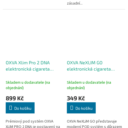
zásadní...
OXVA Xlim Pro 2 DNA
OXVA NeXLIM GO
elektronická cigareta
elektronická cigareta
1300mAh Silk White
1800mAh Silky Black
Skladem u dodavatele (na
Skladem u dodavatele (na
objednání)
objednání)
899 Kč
349 Kč
Do košíku
Do košíku
Prémiový pod systém OXVA
OXVA NeXLiM GO představuje
XLIM PRO 2 DNA je postavený na
moderní POD systém s důrazem