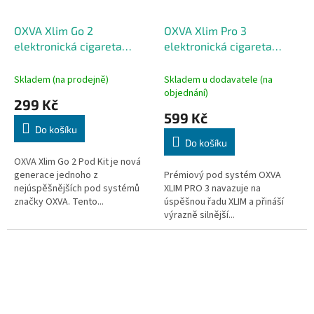
OXVA Xlim Go 2
OXVA Xlim Pro 3
elektronická cigareta
elektronická cigareta
1500mAh Metal Blue
1500mAh Black Carbon
Skladem (na prodejně)
Skladem u dodavatele (na
objednání)
299 Kč
599 Kč
Do košíku
Do košíku
OXVA Xlim Go 2 Pod Kit je nová
generace jednoho z
Prémiový pod systém OXVA
nejúspěšnějších pod systémů
XLIM PRO 3 navazuje na
značky OXVA. Tento...
úspěšnou řadu XLIM a přináší
výrazně silnější...