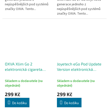
nejúspěšnějších pod systémů
generace jednoho z
značky OXVA. Tento...
nejúspěšnějších pod systémů
značky OXVA. Tento...
OXVA Xlim Go 2
Joyetech eGo Pod Update
elektronická cigareta
Version elektronická
1500mAh Black Carbon
cigareta 1000mAh Rich
Blue
Skladem u dodavatele (na
Skladem u dodavatele (na
objednání)
objednání)
299 Kč
299 Kč
Do košíku
Do košíku