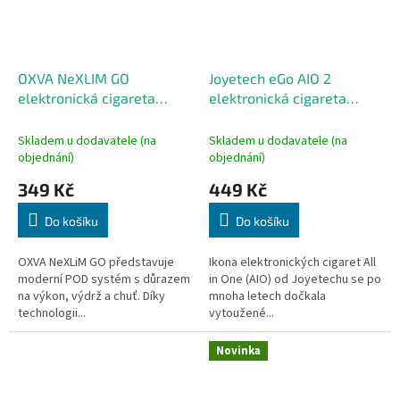
OXVA NeXLIM GO
Joyetech eGo AIO 2
elektronická cigareta
elektronická cigareta
1800mAh Rose Pink
1700mAh Rose Gold
Skladem u dodavatele (na
Skladem u dodavatele (na
objednání)
objednání)
349 Kč
449 Kč
Do košíku
Do košíku
OXVA NeXLiM GO představuje
Ikona elektronických cigaret All
moderní POD systém s důrazem
in One (AIO) od Joyetechu se po
na výkon, výdrž a chuť. Díky
mnoha letech dočkala
technologii...
vytoužené...
Novinka