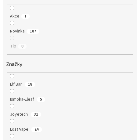
Akce
1
Novinka
107
Tip
0
Značky
Elf Bar
18
Ismoka-Eleaf
5
Joyetech
31
Lost Vape
24