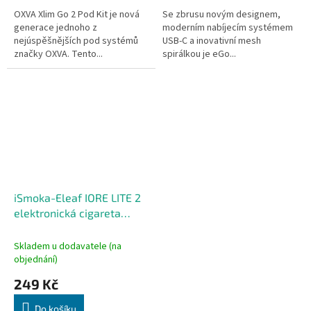
OXVA Xlim Go 2 Pod Kit je nová
Se zbrusu novým designem,
generace jednoho z
moderním nabíjecím systémem
nejúspěšnějších pod systémů
USB-C a inovativní mesh
značky OXVA. Tento...
spirálkou je eGo...
iSmoka-Eleaf IORE LITE 2
elektronická cigareta
490mAh Black
Skladem u dodavatele (na
objednání)
249 Kč
Do košíku