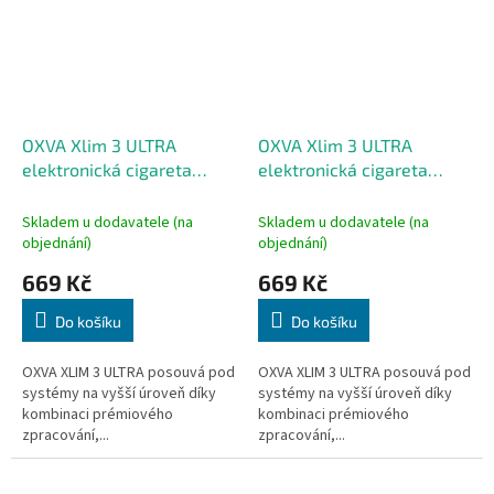
OXVA Xlim 3 ULTRA
OXVA Xlim 3 ULTRA
elektronická cigareta
elektronická cigareta
1500mAh Mint Green
1500mAh Midnight Black
Skladem u dodavatele (na
Skladem u dodavatele (na
objednání)
objednání)
669 Kč
669 Kč
Do košíku
Do košíku
OXVA XLIM 3 ULTRA posouvá pod
OXVA XLIM 3 ULTRA posouvá pod
systémy na vyšší úroveň díky
systémy na vyšší úroveň díky
kombinaci prémiového
kombinaci prémiového
zpracování,...
zpracování,...