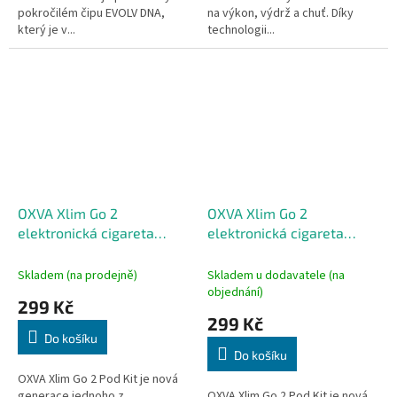
pokročilém čipu EVOLV DNA,
na výkon, výdrž a chuť. Díky
který je v...
technologii...
OXVA Xlim Go 2
OXVA Xlim Go 2
elektronická cigareta
elektronická cigareta
1500mAh Blue Ripple
1500mAh Black Shadow
Skladem (na prodejně)
Skladem u dodavatele (na
objednání)
299 Kč
299 Kč
Do košíku
Do košíku
OXVA Xlim Go 2 Pod Kit je nová
generace jednoho z
OXVA Xlim Go 2 Pod Kit je nová