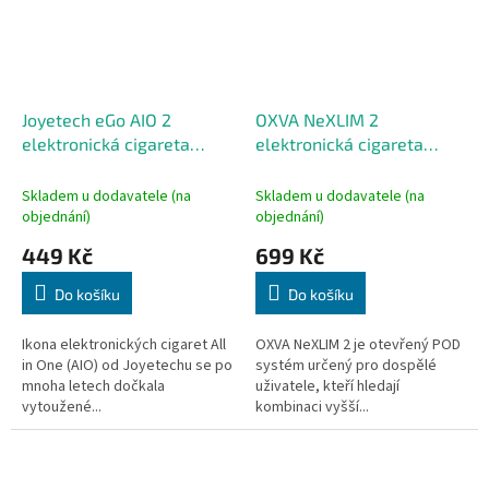
Joyetech eGo AIO 2
OXVA NeXLIM 2
elektronická cigareta
elektronická cigareta
1700mAh Rich Blue
2000mAh Green Leather
Skladem u dodavatele (na
Skladem u dodavatele (na
objednání)
objednání)
449 Kč
699 Kč
Do košíku
Do košíku
Ikona elektronických cigaret All
OXVA NeXLIM 2 je otevřený POD
in One (AIO) od Joyetechu se po
systém určený pro dospělé
mnoha letech dočkala
uživatele, kteří hledají
vytoužené...
kombinaci vyšší...