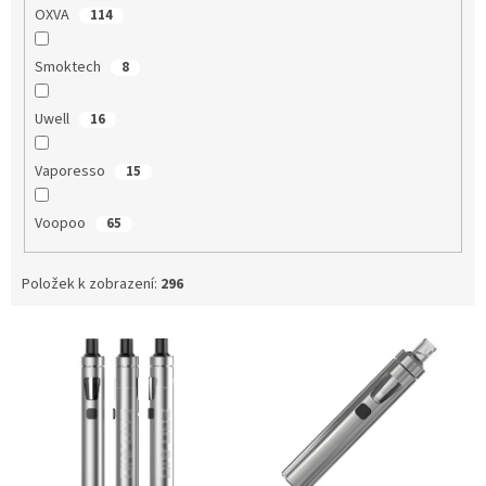
OXVA
114
Smoktech
8
Uwell
16
Vaporesso
15
Voopoo
65
Položek k zobrazení:
296
V
ý
p
i
s
p
r