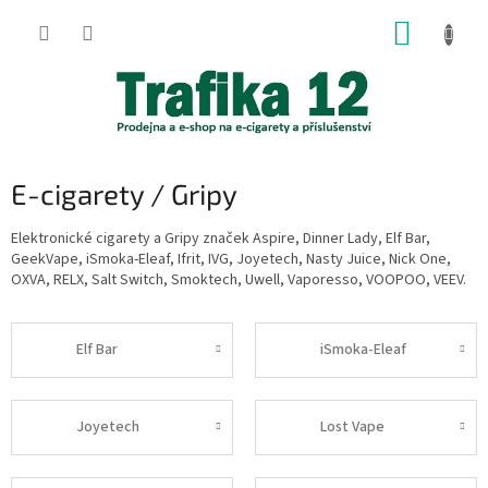
Přejít
NÁKUP
na
obsah
KOŠÍK
E-cigarety / Gripy
Elektronické cigarety a Gripy značek Aspire, Dinner Lady, Elf Bar,
GeekVape, iSmoka-Eleaf, Ifrit, IVG, Joyetech, Nasty Juice, Nick One,
OXVA, RELX, Salt Switch, Smoktech, Uwell, Vaporesso, VOOPOO, VEEV.
Elf Bar
iSmoka-Eleaf
Joyetech
Lost Vape