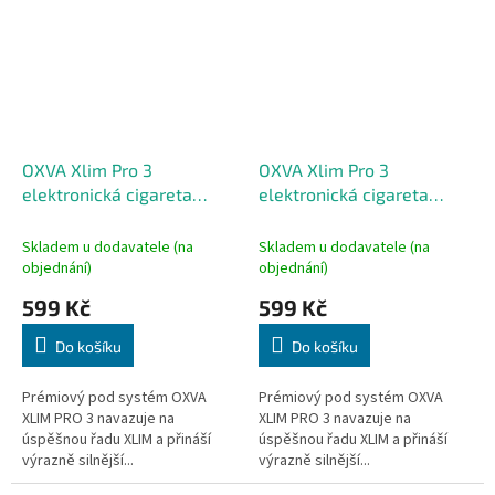
OXVA Xlim Pro 3
OXVA Xlim Pro 3
elektronická cigareta
elektronická cigareta
1500mAh Pink Silk
1500mAh Purple Silk
Skladem u dodavatele (na
Skladem u dodavatele (na
objednání)
objednání)
599 Kč
599 Kč
Do košíku
Do košíku
Prémiový pod systém OXVA
Prémiový pod systém OXVA
XLIM PRO 3 navazuje na
XLIM PRO 3 navazuje na
úspěšnou řadu XLIM a přináší
úspěšnou řadu XLIM a přináší
výrazně silnější...
výrazně silnější...