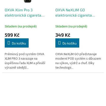
OXVA Xlim Pro 3
OXVA NeXLIM GO
elektronická cigareta
elektronická cigareta
1500mAh Pro Carbon
1800mAh Black Warrior
Skladem (na prodejně)
Skladem (na prodejně)
599 Kč
349 Kč
Do košíku
Do košíku
Prémiový pod systém OXVA
OXVA NeXLiM GO představuje
XLIM PRO 3 navazuje na
moderní POD systém s důrazem
úspěšnou řadu XLIM a přináší
na výkon, výdrž a chuť. Díky
výrazně silnější...
technologii...