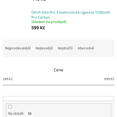
OXVA Xlim Pro 3 elektronická cigareta 1500mAh
Pro Carbon
Skladem (na prodejně)
599 Kč
Ř
a
Nejprodávanější
Nejlevnější
Nejdražší
Abecedně
z
e
n
Cena
í
p
249
Kč
899
Kč
r
o
d
u
k
t
Na skladě
26
ů