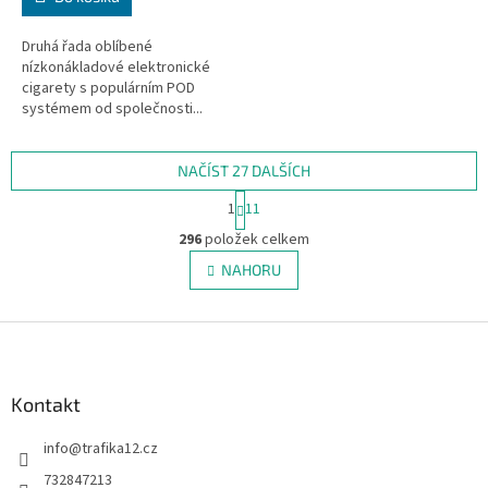
Druhá řada oblíbené
nízkonákladové elektronické
cigarety s populárním POD
systémem od společnosti...
NAČÍST 27 DALŠÍCH
S
1
11
t
O
r
296
položek celkem
v
á
l
NAHORU
n
á
k
d
o
v
Z
a
á
c
á
n
í
p
í
p
a
Kontakt
r
t
v
info
@
trafika12.cz
í
k
y
732847213