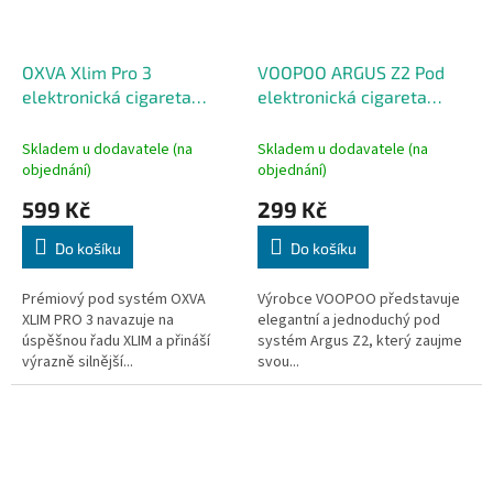
OXVA Xlim Pro 3
VOOPOO ARGUS Z2 Pod
elektronická cigareta
elektronická cigareta
1500mAh Black Leather
1500mAh Lavender
Skladem u dodavatele (na
Skladem u dodavatele (na
objednání)
objednání)
599 Kč
299 Kč
Do košíku
Do košíku
Prémiový pod systém OXVA
Výrobce VOOPOO představuje
XLIM PRO 3 navazuje na
elegantní a jednoduchý pod
úspěšnou řadu XLIM a přináší
systém Argus Z2, který zaujme
výrazně silnější...
svou...