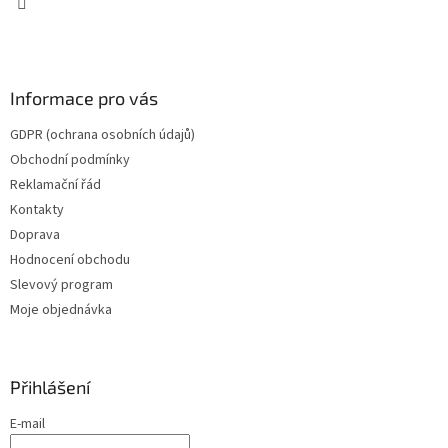
v
ý
p
i
s
Informace pro vás
u
GDPR (ochrana osobních údajů)
Obchodní podmínky
Reklamační řád
Kontakty
Doprava
Hodnocení obchodu
Slevový program
Moje objednávka
Přihlášení
E-mail