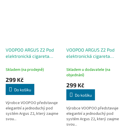
VOOPOO ARGUS Z2 Pod
VOOPOO ARGUS Z2 Pod
elektronická cigareta
elektronická cigareta
1500mAh Silk Black
1500mAh Moss Green
Skladem (na prodejně)
Skladem u dodavatele (na
objednání)
299 Kč
299 Kč
Do košíku
Do košíku
Výrobce VOOPOO představuje
elegantní a jednoduchý pod
Výrobce VOOPOO představuje
systém Argus Z2, který zaujme
elegantní a jednoduchý pod
svou...
systém Argus Z2, který zaujme
svou...