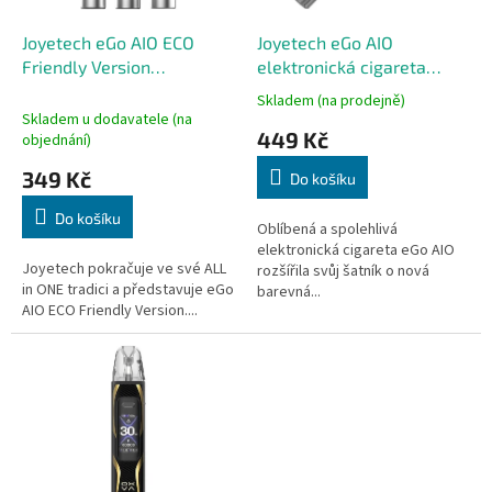
o
d
Joyetech eGo AIO ECO
Joyetech eGo AIO
u
Friendly Version
elektronická cigareta
k
elektronická cigareta
1500mAh Silver
Skladem (na prodejně)
Průměrné
t
1700mAh Silver
Skladem u dodavatele (na
hodnocení
449 Kč
ů
objednání)
produktu
je
349 Kč
Do košíku
4,7
z
Do košíku
5
Oblíbená a spolehlivá
hvězdiček.
elektronická cigareta eGo AIO
Joyetech pokračuje ve své ALL
rozšířila svůj šatník o nová
in ONE tradici a představuje eGo
barevná...
AIO ECO Friendly Version....