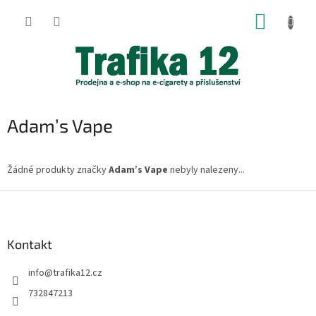
Přejít
NÁKUP
na
obsah
KOŠÍK
Adam’s Vape
Žádné produkty značky
Adam’s Vape
nebyly nalezeny...
Z
á
p
a
Kontakt
t
info
@
trafika12.cz
í
732847213