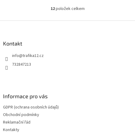
12
položek celkem
O
v
l
Z
á
á
d
p
a
a
Kontakt
c
t
í
info
@
trafika12.cz
í
p
r
732847213
v
k
y
v
ý
Informace pro vás
p
i
GDPR (ochrana osobních údajů)
s
u
Obchodní podmínky
Reklamační řád
Kontakty