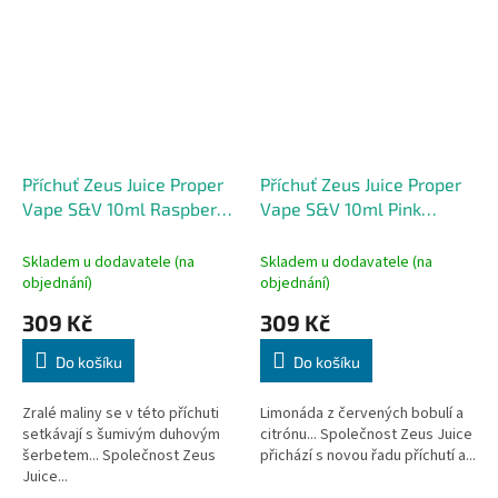
Příchuť Zeus Juice Proper
Příchuť Zeus Juice Proper
Vape S&V 10ml Raspberry
Vape S&V 10ml Pink
Sherbet
Lemonade
Skladem u dodavatele (na
Skladem u dodavatele (na
objednání)
objednání)
309 Kč
309 Kč
Do košíku
Do košíku
Zralé maliny se v této příchuti
Limonáda z červených bobulí a
setkávají s šumivým duhovým
citrónu... Společnost Zeus Juice
šerbetem... Společnost Zeus
přichází s novou řadu příchutí a...
Juice...