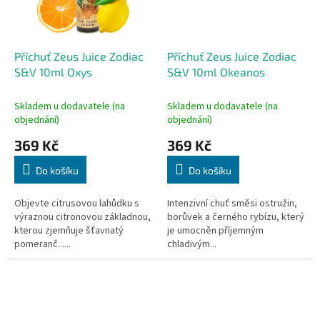
Příchuť Zeus Juice Zodiac
Příchuť Zeus Juice Zodiac
S&V 10ml Oxys
S&V 10ml Okeanos
Skladem u dodavatele (na
Skladem u dodavatele (na
objednání)
objednání)
369 Kč
369 Kč
Do košíku
Do košíku
Objevte citrusovou lahůdku s
Intenzivní chuť směsi ostružin,
výraznou citronovou základnou,
borůvek a černého rybízu, který
kterou zjemňuje šťavnatý
je umocněn příjemným
pomeranč......
chladivým...