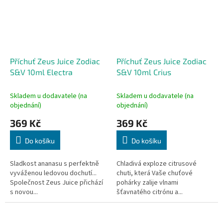
Příchuť Zeus Juice Zodiac
Příchuť Zeus Juice Zodiac
S&V 10ml Electra
S&V 10ml Crius
Skladem u dodavatele (na
Skladem u dodavatele (na
objednání)
objednání)
369 Kč
369 Kč
Do košíku
Do košíku
Sladkost ananasu s perfektně
Chladivá exploze citrusové
vyváženou ledovou dochutí...
chuti, která Vaše chuťové
Společnost Zeus Juice přichází
pohárky zalije vlnami
s novou...
šťavnatého citrónu a...