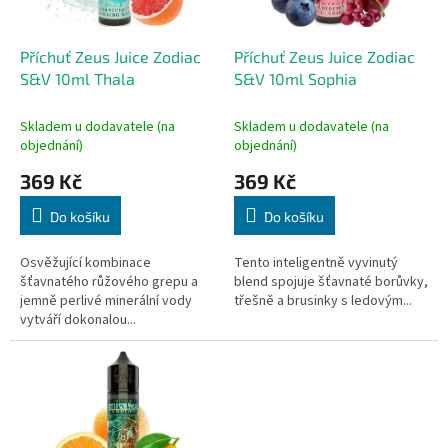
r
u
o
k
d
t
Příchuť Zeus Juice Zodiac
Příchuť Zeus Juice Zodiac
u
ů
S&V 10ml Thala
S&V 10ml Sophia
k
t
Skladem u dodavatele (na
Skladem u dodavatele (na
ů
objednání)
objednání)
369 Kč
369 Kč
Do košíku
Do košíku
Osvěžující kombinace
Tento inteligentně vyvinutý
šťavnatého růžového grepu a
blend spojuje šťavnaté borůvky,
jemně perlivé minerální vody
třešně a brusinky s ledovým...
vytváří dokonalou...