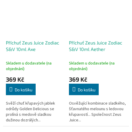
Příchuť Zeus Juice Zodiac
Příchuť Zeus Juice Zodiac
S&V 10ml Axe
S&V 10ml Aether
Skladem u dodavatele (na
Skladem u dodavatele (na
objednání)
objednání)
369 Kč
369 Kč
Do košíku
Do košíku
Svěží chuť křupavých jablek
Osvěžující kombinace sladkého,
odrůdy Golden Delicious se
šťavnatého melounu s ledovou
prolíná s medově sladkou
křupavostí... Společnost Zeus
dužinou dozrálých...
Juice...