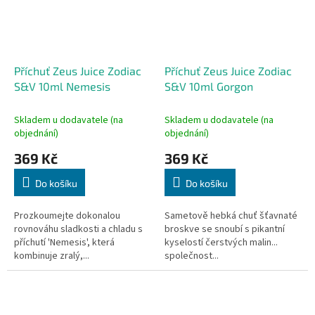
Příchuť Zeus Juice Zodiac
Příchuť Zeus Juice Zodiac
S&V 10ml Nemesis
S&V 10ml Gorgon
Skladem u dodavatele (na
Skladem u dodavatele (na
objednání)
objednání)
369 Kč
369 Kč
Do košíku
Do košíku
Prozkoumejte dokonalou
Sametově hebká chuť šťavnaté
rovnováhu sladkosti a chladu s
broskve se snoubí s pikantní
příchutí 'Nemesis', která
kyselostí čerstvých malin...
kombinuje zralý,...
společnost...