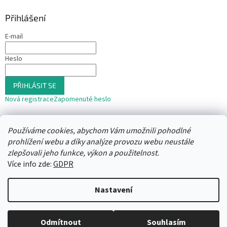
Přihlášení
E-mail
Heslo
PŘIHLÁSIT SE
Nová registrace
Zapomenuté heslo
nebo
Používáme cookies, abychom Vám umožnili pohodlné
Přihlásit se přes Seznam
prohlížení webu a díky analýze provozu webu neustále
zlepšovali jeho funkce, výkon a použitelnost.
Více info zde:
GDPR
Vytvořil Shoptet
Nastavení
Copyright 2026
Trafika12
. Všechna práva vyhrazena.
Upravit
Odmítnout
Souhlasím
nastavení cookies