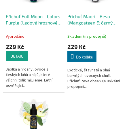
r
u
o
k
d
t
Příchuť Full Moon - Colors
Příchuť Maori - Reva
u
ů
Purple (Ledové hroznové
(Mangosteen & černý
k
víno s jablky) 10ml
rybíz) 10ml
t
Vyprodáno
Skladem (na prodejně)
ů
229 Kč
229 Kč
DETAIL
Do košíku
Jablka a hrozny, ovoce z
Exotická, šťavnatá a plná
českých luhů a hájů, které
barvitých ovocných chutí.
všichni tolik milujeme. Letní
Příchuť Reva obsahuje unikátní
osvěžující...
propojení...