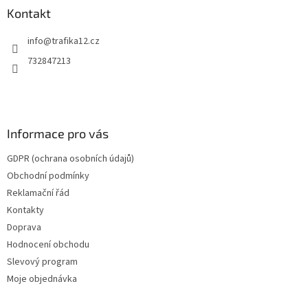
a
a
Kontakt
c
t
í
info
@
trafika12.cz
í
p
r
732847213
v
k
y
v
ý
Informace pro vás
p
i
GDPR (ochrana osobních údajů)
s
u
Obchodní podmínky
Reklamační řád
Kontakty
Doprava
Hodnocení obchodu
Slevový program
Moje objednávka