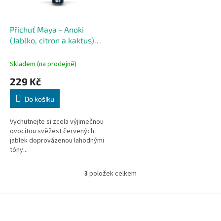
Příchuť Maya - Anoki
(Jablko, citron a kaktus)
10ml
Skladem (na prodejně)
229 Kč
Do košíku
Vychutnejte si zcela výjimečnou
ovocitou svěžest červených
jablek doprovázenou lahodnými
tóny...
3
položek celkem
O
v
l
Z
á
á
d
p