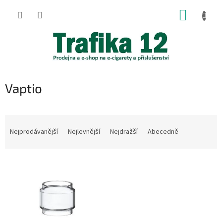
Přejít
NÁKUP
na
obsah
KOŠÍK
Vaptio
Ř
a
Nejprodávanější
Nejlevnější
Nejdražší
Abecedně
z
e
V
n
ý
í
p
p
i
r
s
o
p
d