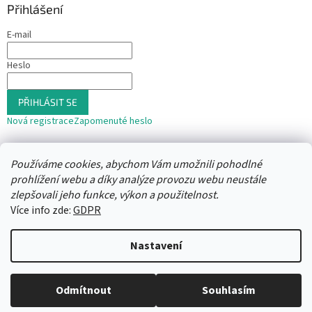
Přihlášení
E-mail
Heslo
PŘIHLÁSIT SE
Nová registrace
Zapomenuté heslo
nebo
Používáme cookies, abychom Vám umožnili pohodlné
Přihlásit se přes Seznam
prohlížení webu a díky analýze provozu webu neustále
zlepšovali jeho funkce, výkon a použitelnost.
Více info zde:
GDPR
Vytvořil Shoptet
Nastavení
Copyright 2026
Trafika12
. Všechna práva vyhrazena.
Upravit
Odmítnout
Souhlasím
nastavení cookies