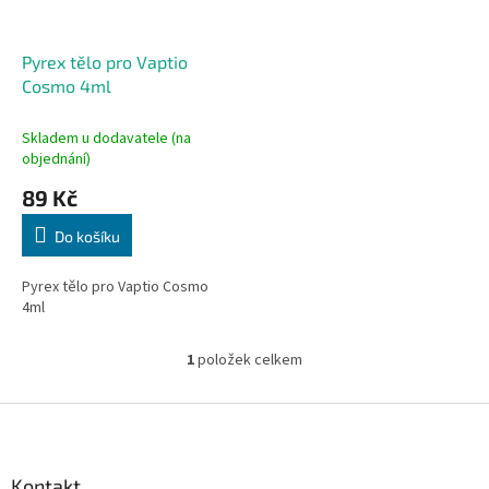
r
u
o
k
d
t
Pyrex tělo pro Vaptio
u
ů
Cosmo 4ml
k
t
Skladem u dodavatele (na
ů
objednání)
89 Kč
Do košíku
Pyrex tělo pro Vaptio Cosmo
4ml
1
položek celkem
O
v
l
Z
á
á
d
p
a
a
Kontakt