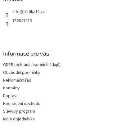
c
t
í
info
@
trafika12.cz
í
p
r
732847213
v
k
y
v
ý
Informace pro vás
p
i
GDPR (ochrana osobních údajů)
s
u
Obchodní podmínky
Reklamační řád
Kontakty
Doprava
Hodnocení obchodu
Slevový program
Moje objednávka