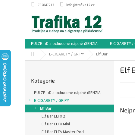
Přejít
732847213
info@trafika12.cz
na
obsah
PULZE - iD a ochucené náplně iSENZIA
E-CIGARETY /
Domů
E-CIGARETY / GRIPY
Elf Bar
P
Elf 
o
Přeskočit
s
Kategorie
kategorie
t
r
PULZE - iD a ochucené náplně iSENZIA
a
E-CIGARETY / GRIPY
n
Elf Bar
Nejpr
n
í
Elf Bar ELFX 2
p
Elf Bar ELFX Mini
a
Elf Bar ELFA Master Pod