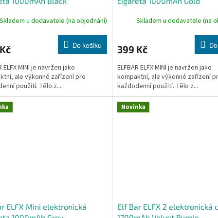
reta 1000mAh Black
cigareta 1000mAh Gold
Skladem u dodavatele (na objednání)
Skladem u dodavatele (na o
Do košíku
Do
 Kč
399 Kč
 ELFX MINI je navržen jako
ELFBAR ELFX MINI je navržen jako
tní, ale výkonné zařízení pro
kompaktní, ale výkonné zařízení p
enní použití. Tělo z...
každodenní použití. Tělo z...
nka
Novinka
ar ELFX Mini elektronická
Elf Bar ELFX 2 elektronická 
reta 1000mAh Grey
1700mAh Velvet Purple