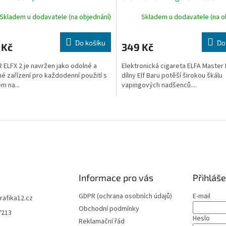
Lunar Silver
Skladem u dodavatele (na objednání)
Skladem u dodavatele (na o
Do košíku
Do
 Kč
349 Kč
 ELFX 2 je navržen jako odolné a
Elektronická cigareta ELFA Master
é zařízení pro každodenní použití s
dílny Elf Baru potěší širokou škálu
m na...
vapingových nadšenců....
O
v
l
á
d
a
c
í
Informace pro vás
Přihláše
p
r
GDPR (ochrana osobních údajů)
E-mail
trafika12.cz
v
Obchodní podmínky
7213
k
Heslo
Reklamační řád
y