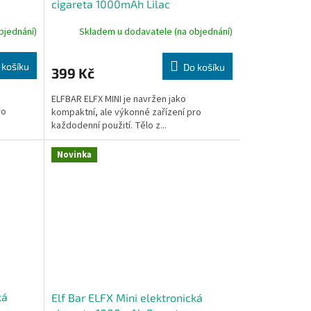
cigareta 1000mAh Lilac
bjednání)
Skladem u dodavatele (na objednání)
 košíku
Do košíku
399 Kč
ELFBAR ELFX MINI je navržen jako
ro
kompaktní, ale výkonné zařízení pro
každodenní použití. Tělo z...
Novinka
ká
Elf Bar ELFX Mini elektronická