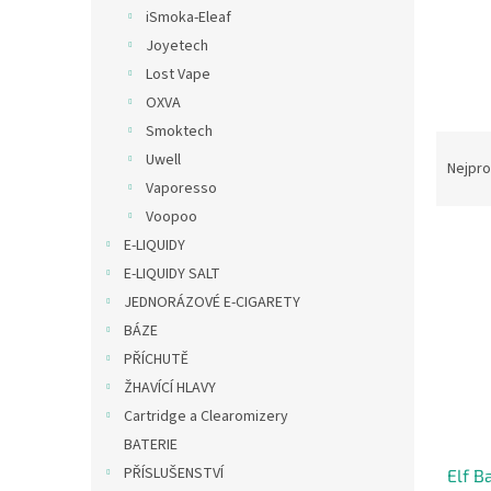
n
iSmoka-Eleaf
e
Joyetech
l
Lost Vape
OXVA
Smoktech
Ř
Uwell
a
Nejpro
Vaporesso
z
e
Voopoo
V
n
E-LIQUIDY
ý
í
E-LIQUIDY SALT
p
p
JEDNORÁZOVÉ E-CIGARETY
i
r
BÁZE
s
o
p
d
PŘÍCHUTĚ
r
u
ŽHAVÍCÍ HLAVY
o
k
Cartridge a Clearomizery
d
t
BATERIE
u
ů
PŘÍSLUŠENSTVÍ
Elf B
k