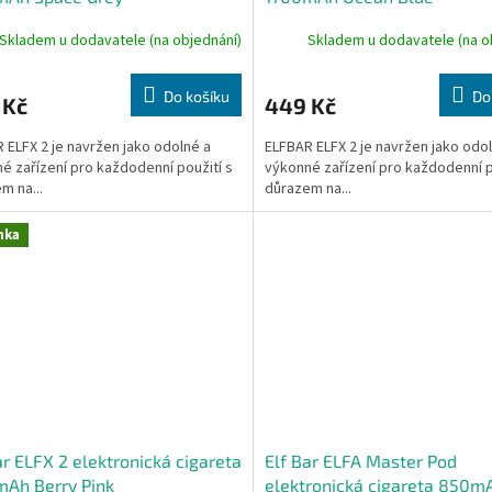
Skladem u dodavatele (na objednání)
Skladem u dodavatele (na o
Do košíku
Do
 Kč
449 Kč
 ELFX 2 je navržen jako odolné a
ELFBAR ELFX 2 je navržen jako odo
é zařízení pro každodenní použití s
výkonné zařízení pro každodenní p
m na...
důrazem na...
nka
ar ELFX 2 elektronická cigareta
Elf Bar ELFA Master Pod
Ah Berry Pink
elektronická cigareta 850m