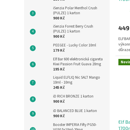
iSenzia Polar Menthol Crush
(PULZE) 1 karton
900 Kč
iSenzia Forest Berry Crush
449
(PULZE) 1 karton
900 Kč
ELFBAR
výkonn
PEEGEE - Lucky Color 10ml
důraze
179 Kč
Elf Bar 600 elektronická cigareta
Novi
Kiwi Passion Fruit Guava 20mg
195 Kč
Liquid ELFLIQ Nic SALT Mango
10ml - 10mg
245 Kč
iD RICH BRONZE 1 karton
900 Kč
iD BALANCED BLUE 1 karton
900 Kč
Elf B
Booster IMPERIA Fifty PG50-
1700m
VG50 5x10ml-20mg