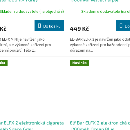
Skladem u dodavatele (na objednání)
Skladem u dodavatele (na o
Do košíku
Do
 Kč
449 Kč
 ELFX MINI je navržen jako
ELFBAR ELFX 2 je navržen jako odo
tní, ale výkonné zařízení pro
výkonné zařízení pro každodenní p
enní použití. Tělo z...
důrazem na...
nka
Novinka
ar ELFX 2 elektronická cigareta
Elf Bar ELFX 2 elektronická 
mAh Space Grey
1700mAh Ocean Blue