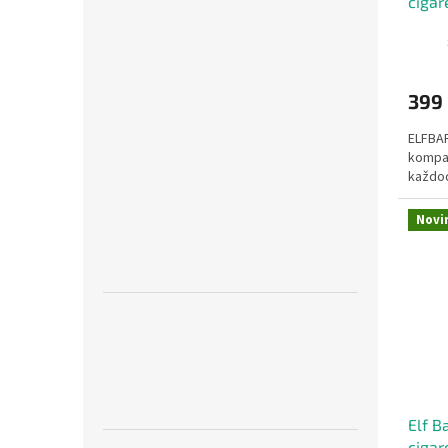
ciga
399
ELFBAR
kompak
každod
Novi
Elf B
ciga