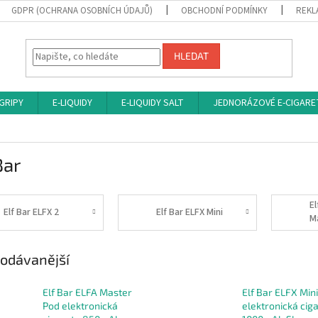
GDPR (OCHRANA OSOBNÍCH ÚDAJŮ)
OBCHODNÍ PODMÍNKY
REKL
HLEDAT
 GRIPY
E-LIQUIDY
E-LIQUIDY SALT
JEDNORÁZOVÉ E-CIGARE
Bar
El
Elf Bar ELFX 2
Elf Bar ELFX Mini
M
odávanější
Elf Bar ELFA Master
Elf Bar ELFX Mini
Pod elektronická
elektronická cig