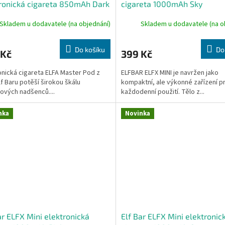
ronická cigareta 850mAh Dark
cigareta 1000mAh Sky
o
Skladem u dodavatele (na objednání)
Skladem u dodavatele (na o
Do košíku
Do
 Kč
399 Kč
onická cigareta ELFA Master Pod z
ELFBAR ELFX MINI je navržen jako
lf Baru potěší širokou škálu
kompaktní, ale výkonné zařízení p
ových nadšenců....
každodenní použití. Tělo z...
nka
Novinka
ar ELFX Mini elektronická
Elf Bar ELFX Mini elektronic