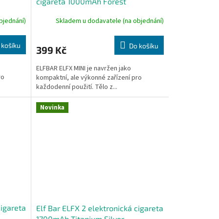
cigareta 1000mAh Forest
bjednání)
Skladem u dodavatele (na objednání)
 košíku
Do košíku
399 Kč
ELFBAR ELFX MINI je navržen jako
ro
kompaktní, ale výkonné zařízení pro
každodenní použití. Tělo z...
Novinka
cigareta
Elf Bar ELFX 2 elektronická cigareta
1700mAh Titanium Silver