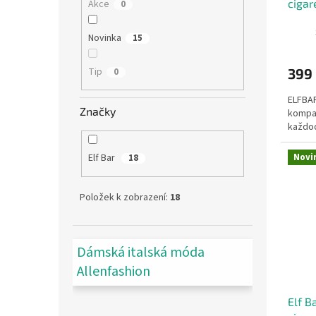
cigar
Akce
0
Novinka
15
Tip
399
0
ELFBAR
Značky
kompak
každod
Novi
Elf Bar
18
Položek k zobrazení:
18
Dámská italská móda
Allenfashion
Elf B