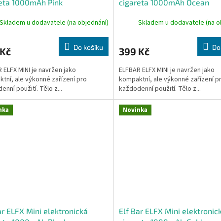
eta 1000mAh Pink
cigareta 1000mAh Ocean
Skladem u dodavatele (na objednání)
Skladem u dodavatele (na o
Do košíku
Do
 Kč
399 Kč
 ELFX MINI je navržen jako
ELFBAR ELFX MINI je navržen jako
tní, ale výkonné zařízení pro
kompaktní, ale výkonné zařízení p
enní použití. Tělo z...
každodenní použití. Tělo z...
nka
Novinka
ar ELFX Mini elektronická
Elf Bar ELFX Mini elektronic