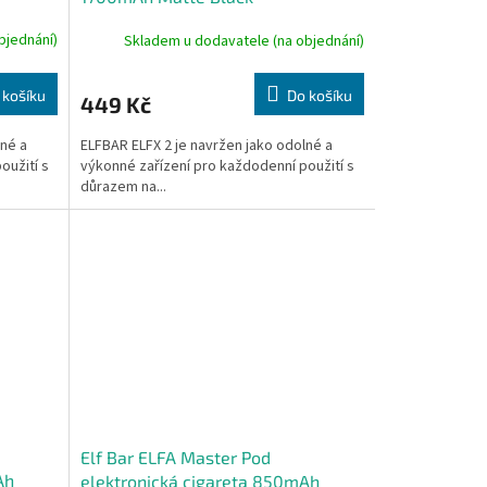
bjednání)
Skladem u dodavatele (na objednání)
 košíku
Do košíku
449 Kč
lné a
ELFBAR ELFX 2 je navržen jako odolné a
oužití s
výkonné zařízení pro každodenní použití s
důrazem na...
Elf Bar ELFA Master Pod
Ah
elektronická cigareta 850mAh