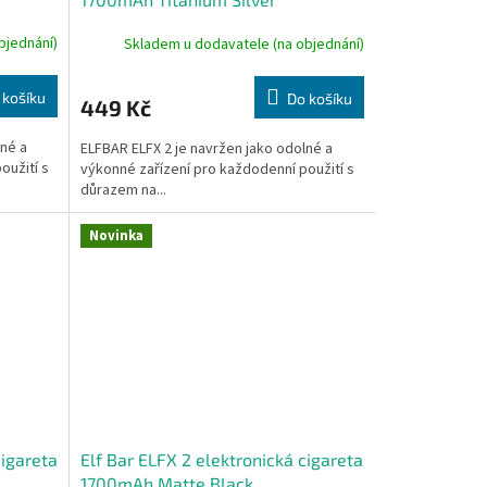
bjednání)
Skladem u dodavatele (na objednání)
 košíku
Do košíku
449 Kč
lné a
ELFBAR ELFX 2 je navržen jako odolné a
oužití s
výkonné zařízení pro každodenní použití s
důrazem na...
Novinka
cigareta
Elf Bar ELFX 2 elektronická cigareta
1700mAh Matte Black