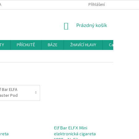
AMAČNÍ ŘÁD
KONTAKTY
DOPRAVA
Přihlášení
HODNOCENÍ OBCHODU
NÁKUPNÍ
Prázdný košík
KOŠÍK
TY
PŘÍCHUTĚ
BÁZE
ŽHAVÍCÍ HLAVY
Cartridge a Cle
f Bar ELFA
aster Pod
Elf Bar ELFX Mini
areta
elektronická cigareta