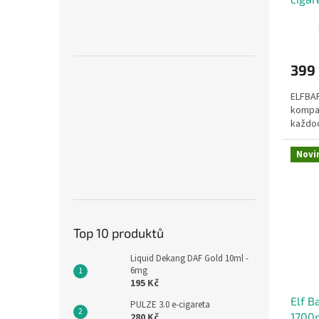
399
ELFBAR
kompak
každod
Novi
Top 10 produktů
Liquid Dekang DAF Gold 10ml -
6mg
195 Kč
Elf B
PULZE 3.0 e-cigareta
1700
280 Kč