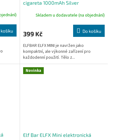
cigareta 1000mAh Silver
bjednání)
Skladem u dodavatele (na objednání)
 košíku
Do košíku
399 Kč
ELFBAR ELFX MINI je navržen jako
ro
kompaktní, ale výkonné zařízení pro
každodenní použití. Tělo z...
Novinka
ká
Elf Bar ELFX Mini elektronická