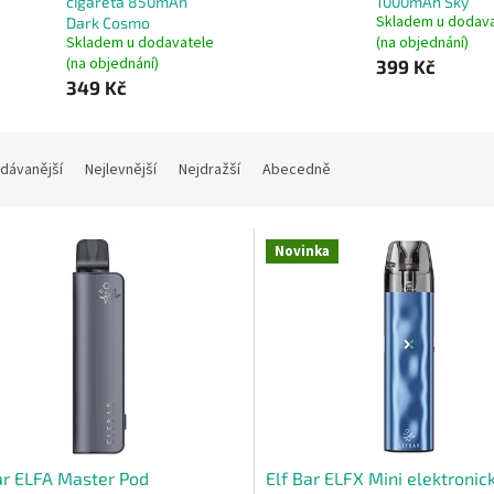
cigareta 850mAh
1000mAh Sky
Skladem u dodav
Dark Cosmo
Skladem u dodavatele
(na objednání)
(na objednání)
399 Kč
349 Kč
dávanější
Nejlevnější
Nejdražší
Abecedně
Novinka
ar ELFA Master Pod
Elf Bar ELFX Mini elektronic