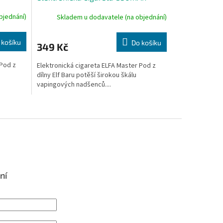
Dusty Pink
bjednání)
Skladem u dodavatele (na objednání)
 košíku
Do košíku
349 Kč
 Pod z
Elektronická cigareta ELFA Master Pod z
dílny Elf Baru potěší širokou škálu
vapingových nadšenců....
ní