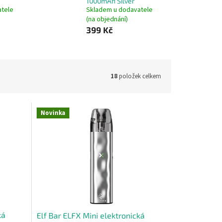
1000mAh Silver
atele
Skladem u dodavatele
(na objednání)
399 Kč
18
položek celkem
Novinka
ká
Elf Bar ELFX Mini elektronická