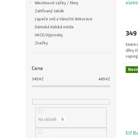
elekt
t
Nikotinové sáčky / filmy
Cosm
ů
Zahřívaný tabák
Lapače snů a Vánoční dekorace
Dámská italská móda
349
AKCE/Výprodej
Značky
Elektr
dílny E
vaping
Cena
Novi
349
Kč
449
Kč
Na skladě
0
Elf B