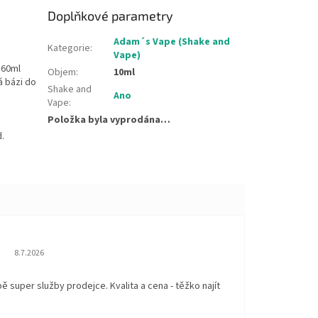
Doplňkové parametry
Adam´s Vape (Shake and
Kategorie
:
Vape)
 60ml
Objem
:
10ml
á bázi do
Shake and
Ano
Vape
:
Položka byla vyprodána…
d.
Hodnocení obchodu je 5 z 5 hvězdiček.
8.7.2026
 super služby prodejce. Kvalita a cena - těžko najít