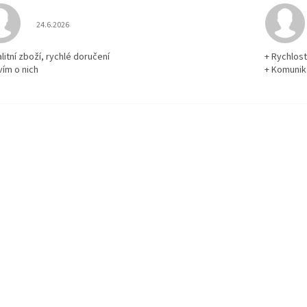
Hodnocení obchodu je 5 z 5 hvězdiček.
24.6.2026
litní zboží, rychlé doručení
+ Rychlos
vím o nich
+ Komuni