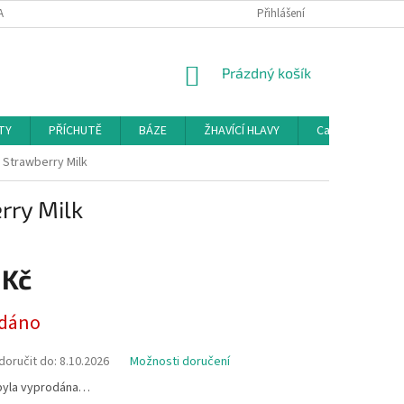
AMAČNÍ ŘÁD
KONTAKTY
DOPRAVA
Přihlášení
HODNOCENÍ OBCHODU
NÁKUPNÍ
Prázdný košík
KOŠÍK
TY
PŘÍCHUTĚ
BÁZE
ŽHAVÍCÍ HLAVY
Cartridge a Cle
Strawberry Milk
rry Milk
 Kč
dáno
oručit do:
8.10.2026
Možnosti doručení
byla vyprodána…