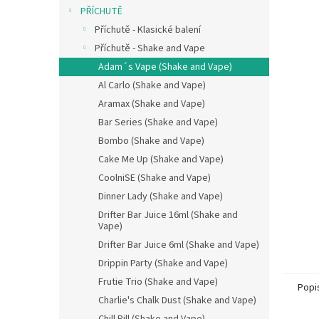
n
PŘÍCHUTĚ
e
Příchutě - Klasické balení
l
Příchutě - Shake and Vape
Adam´s Vape (Shake and Vape)
Al Carlo (Shake and Vape)
Aramax (Shake and Vape)
Bar Series (Shake and Vape)
Bombo (Shake and Vape)
Cake Me Up (Shake and Vape)
CoolniSE (Shake and Vape)
Dinner Lady (Shake and Vape)
Drifter Bar Juice 16ml (Shake and
Vape)
Drifter Bar Juice 6ml (Shake and Vape)
Drippin Party (Shake and Vape)
Frutie Trio (Shake and Vape)
Popi
Charlie's Chalk Dust (Shake and Vape)