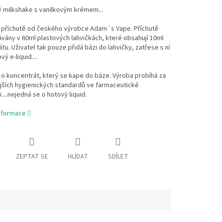
 milkshake s vanilkovým krémem...
 příchutě od českého výrobce Adam´s Vape. Příchutě
vány v 60ml plastových lahvičkách, které obsahují 10ml
tu. Uživatel tak pouze přidá bázi do lahvičky, zatřese s ní
ý e-liquid....
o koncentrát, který se kape do báze. Výroba probíhá za
jších hygienických standardů ve farmaceutické
....nejedná se o hotový liquid.
informace
ZEPTAT SE
HLÍDAT
SDÍLET