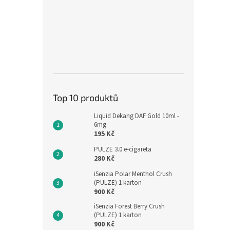
Top 10 produktů
Liquid Dekang DAF Gold 10ml -
6mg
195 Kč
PULZE 3.0 e-cigareta
280 Kč
iSenzia Polar Menthol Crush
(PULZE) 1 karton
900 Kč
iSenzia Forest Berry Crush
(PULZE) 1 karton
900 Kč