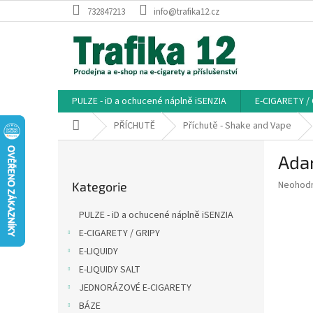
Přejít
732847213
info@trafika12.cz
na
obsah
PULZE - iD a ochucené náplně iSENZIA
E-CIGARETY /
Domů
PŘÍCHUTĚ
Příchutě - Shake and Vape
P
Ada
o
Přeskočit
s
Průměr
Neohod
Kategorie
kategorie
t
hodnoce
r
produkt
PULZE - iD a ochucené náplně iSENZIA
a
je
E-CIGARETY / GRIPY
0,0
n
z
E-LIQUIDY
n
5
í
E-LIQUIDY SALT
hvězdič
p
JEDNORÁZOVÉ E-CIGARETY
a
BÁZE