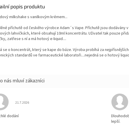
ailní popis produktu
dový milkshake s vanilkovým krémem...
děné příchutě od českého výrobce Adam´s Vape. Příchutě jsou dodávány v
tových lahvičkách, které obsahují 10ml koncentrátu. Uživatel tak pouze přid
čky, zatřese s ní a má hotový e-liquid....
á se o koncentrát, který se kape do báze. Výroba probíhá za nejpřísnějších
nických standardů ve farmaceutické laboratoři....nejedná se o hotový liqui
Hodnocení obchodu je 5 z 5 hvězdiček.
21.7.2026
chlé dodání
Dlouhodobě
lepší.