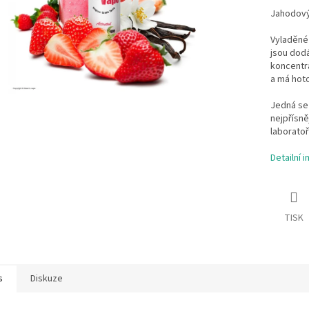
Jahodový
Vyladěné
jsou dodá
koncentrá
a má hotov
Jedná se 
nejpřísně
laboratoři
Detailní 
TISK
s
Diskuze