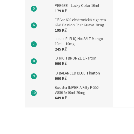
PEEGEE - Lucky Color 10ml
179 Kč
Elf Bar 600 elektronická cigareta
Kiwi Passion Fruit Guava 20mg
195 Kč
Liquid ELFLIQ Nic SALT Mango
10ml - 10mg
245 Kč
iD RICH BRONZE 1 karton
900 Kč
iD BALANCED BLUE 1 karton
900 Kč
Booster IMPERIA Fifty PG50-
VG50 5x10ml-20mg
649 Kč
Z
á
p
a