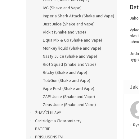
Chill Pill (Shake and Vape)
Det
IVG (Shake and Vape)
Imperia Shark Attack (Shake and Vape)
Jaho
Just Juice (Shake and Vape)
Vyla
KickIt (Shake and Vape)
plas
Liqua Mix & Go (Shake and Vape)
lahvi
Monkey liquid (Shake and Vape)
Jedn
Nasty Juice (Shake and Vape)
hygie
Riot Squad (Shake and Vape)
Ritchy (Shake and Vape)
TobGun (Shake and Vape)
Vape Fest (Shake and Vape)
ZAP! Juice (Shake and Vape)
Zeus Juice (Shake and Vape)
ŽHAVÍCÍ HLAVY
Cartridge a Clearomizery
+ Ry
BATERIE
PŘÍSLUŠENSTVÍ