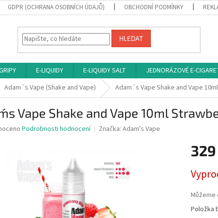
GDPR (OCHRANA OSOBNÍCH ÚDAJŮ)
OBCHODNÍ PODMÍNKY
REKL
HLEDAT
 GRIPY
E-LIQUIDY
E-LIQUIDY SALT
JEDNORÁZOVÉ E-CIGARE
Adam´s Vape (Shake and Vape)
Adam´s Vape Shake and Vape 10ml 
m´s Vape Shake and Vape 10ml Strawbe
né
noceno
Podrobnosti hodnocení
Značka:
Adam's Vape
ní
329
u
Měrná
Vypro
cena:
ek.
Můžeme d
Položka 