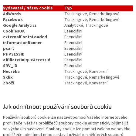
Vydavatel / Název cookie
Typ
AdWords
Trackingové, Remarketingové
Facebook
Trackingové, Remarketingové
Google Analytics
Analytické, Trackingové
CookiesOK
Esenciální
externalFontsLoaded
Esenciální
informationBanner
Esenciální
pcart
Esenciální
PHPSESSID
Esenciální
affiliateUniqueAccessId
Esenciální
SRV_ID
Esenciální
Heuréka
Trackingové, Konverzní
Sklik
Trackingové, Remarketingové
Zboží
Trackingové, Konverzní
Jak odmítnout používání souborů cookie
Používání souborů cookie lze nastavit pomocí Vašeho internetového
prohlížeče. Většina prohlížečů soubory cookie automaticky přijímá již
ve výchozím nastavení. Soubory cookie lze pomocí Vašeho webového
prohlížeče odmítnout nebo nastavit užívání jen některých souborů