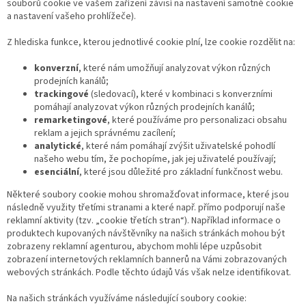
souborů cookie ve vašem zařízení závisí na nastavení samotné cookie
a nastavení vašeho prohlížeče).
Z hlediska funkce, kterou jednotlivé cookie plní, lze cookie rozdělit na:
konverzní
, které nám umožňují analyzovat výkon různých
prodejních kanálů;
trackingové
(sledovací), které v kombinaci s konverzními
pomáhají analyzovat výkon různých prodejních kanálů;
remarketingové
, které používáme pro personalizaci obsahu
reklam a jejich správnému zacílení;
analytické
, které nám pomáhají zvýšit uživatelské pohodlí
našeho webu tím, že pochopíme, jak jej uživatelé používají;
esenciální
, které jsou důležité pro základní funkčnost webu.
Některé soubory cookie mohou shromažďovat informace, které jsou
následně využity třetími stranami a které např. přímo podporují naše
reklamní aktivity (tzv. „cookie třetích stran“). Například informace o
produktech kupovaných návštěvníky na našich stránkách mohou být
zobrazeny reklamní agenturou, abychom mohli lépe uzpůsobit
zobrazení internetových reklamních bannerů na Vámi zobrazovaných
webových stránkách. Podle těchto údajů Vás však nelze identifikovat.
Na našich stránkách využíváme následující soubory cookie: