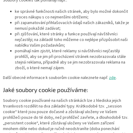
Soubory cookies tak pomáhají např.:
ke správné funkčnosti našich stránek, aby bylo možné dokončit
proces nákupu s co nejmenšími obtížemi;
při zapamatování přihlašovacích údajů našich zákazníků, takže je
nemusí pokaždé zadávat;
při zjišťování, které stránky a funkce používají návštěvníci
nejčastěji; na základě toho můžeme co nejlépe přizpůsobit naši
nabídku Vašim požadavkům;
pomáhají nám zjistit, které reklamy si návštěvníci nejčastěji
prohlíží, aby se jim při procházení stránek nezobrazovala stále
stejná reklama, případně aby se jim nezobrazovala reklama na
zboží, o které nemají zájem.
Další obecné informace k souborům cookie naleznete např.
zde
.
Jaké soubory cookie používáme:
Soubory cookie používané na našich stránkách lze z hlediska jejich
trvanlivosti rozdělit na dva základní typy. Krátkodobé tzv. „session
cookie“ které jsou pouze dočasné a zůstávají uloženy ve Vašem
prohlížeči pouze do té doby, než prohlížeč zavřete, a dlouhodobě tzv.
„persistent cookie“, které zůstávají uloženy ve Vašem zařízení
mnohem déle nebo dokud je ručně neodstraníte (doba ponechání