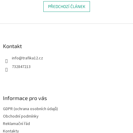
PŘEDCHOZÍ ČLÁNEK
Z
á
p
a
Kontakt
t
info
@
trafika12.cz
í
732847213
Informace pro vás
GDPR (ochrana osobních údajů)
Obchodní podmínky
Reklamační řád
Kontakty