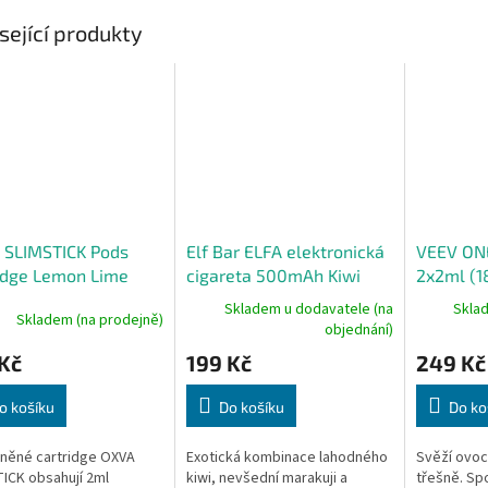
sející produkty
 SLIMSTICK Pods
Elf Bar ELFA elektronická
VEEV ONE
idge Lemon Lime
cigareta 500mAh Kiwi
2x2ml (1
 2Pack
Passion Fruit Guava 20mg
Skladem u dodavatele (na
Skla
Skladem (na prodejně)
objednání)
Kč
199 Kč
249 Kč
o košíku
Do košíku
Do ko
něné cartridge OXVA
Exotická kombinace lahodného
Svěží ovoc
ICK obsahují 2ml
kiwi, nevšední marakuji a
třešně. Sp