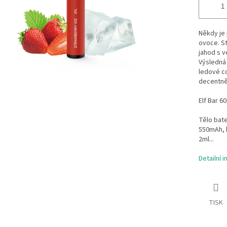
Někdy je 
ovoce. St
jahod s v
Výsledná
ledové co
decentně 
Elf Bar 6
Tělo bat
550mAh, 
2ml...
Detailní 
TISK