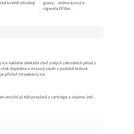
cké kvalitě obsahují
guavy... Jednorázová e-
cigareta Elf Bar...
 Ice nabídne delikátní chuť zralých zahradních jahod s
e však doplněna o mrazivý závěr v podobě ledové
je příchuť Strawberry Ice.
 umožní až 600 potažení z cartridge o objemu 2ml...