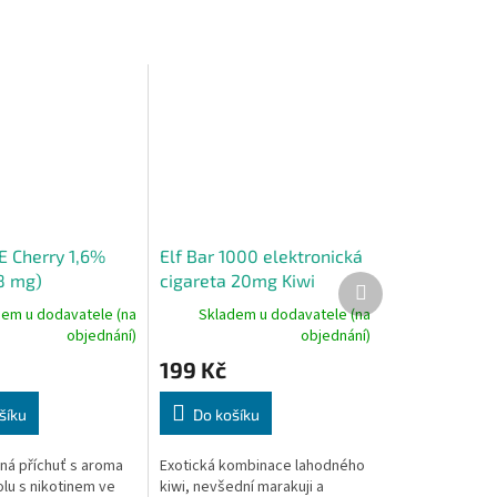
 Cherry 1,6%
Elf Bar 1000 elektronická
8 mg)
cigareta 20mg Kiwi
Další
produkt
Passion Fruit Guava
dem u dodavatele (na
Skladem u dodavatele (na
objednání)
objednání)
199 Kč
šíku
Do košíku
ná příchuť s aroma
Exotická kombinace lahodného
olu s nikotinem ve
kiwi, nevšední marakuji a