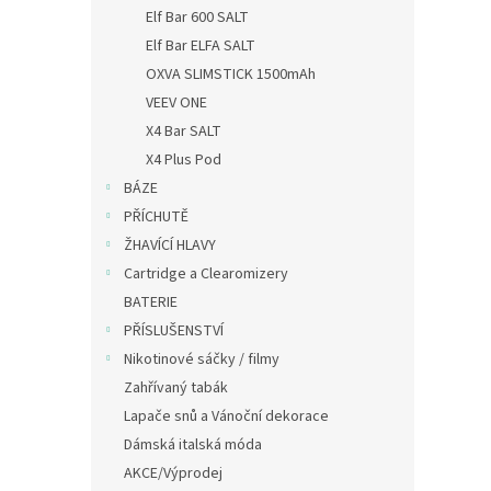
n
Elf Bar 600 SALT
e
Elf Bar ELFA SALT
l
OXVA SLIMSTICK 1500mAh
VEEV ONE
X4 Bar SALT
X4 Plus Pod
BÁZE
PŘÍCHUTĚ
ŽHAVÍCÍ HLAVY
Cartridge a Clearomizery
BATERIE
PŘÍSLUŠENSTVÍ
Nikotinové sáčky / filmy
Zahřívaný tabák
Lapače snů a Vánoční dekorace
Dámská italská móda
AKCE/Výprodej