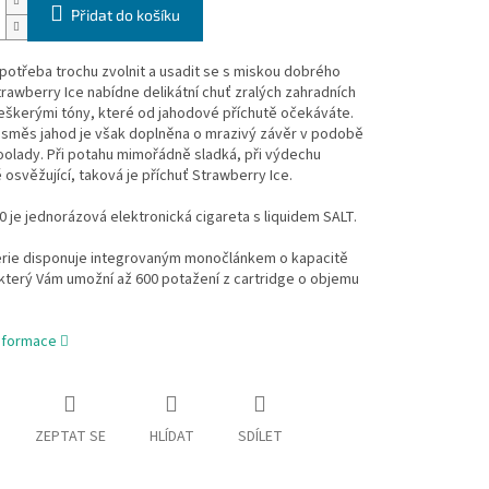
Přidat do košíku
potřeba trochu zvolnit a usadit se s miskou dobrého
rawberry Ice nabídne delikátní chuť zralých zahradních
eškerými tóny, které od jahodové příchutě očekáváte.
 směs jahod je však doplněna o mrazivý závěr v podobě
olady. Při potahu mimořádně sladká, při výdechu
osvěžující, taková je příchuť Strawberry Ice.
00 je jednorázová elektronická cigareta s liquidem SALT.
erie disponuje integrovaným monočlánkem o kapacitě
který Vám umožní až 600 potažení z cartridge o objemu
informace
ZEPTAT SE
HLÍDAT
SDÍLET