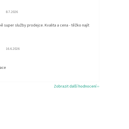
Hodnocení obchodu je 5 z 5 hvězdiček.
8.7.2026
 super služby prodejce. Kvalita a cena - těžko najít
Hodnocení obchodu je 5 z 5 hvězdiček.
16.6.2026
t
kace
Zobrazit další hodnocení