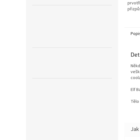
prvotř
přizpů
Popi
Det
Někd
vešk
cool
Elf B
Tělo