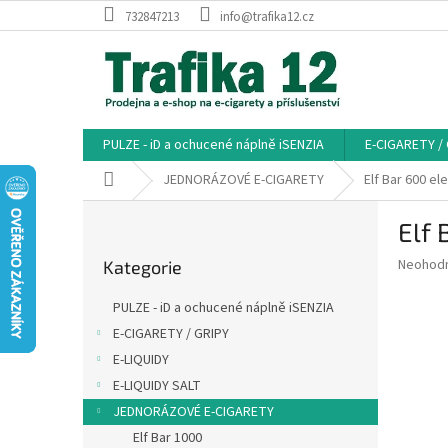
Přejít
732847213
info@trafika12.cz
na
obsah
PULZE - iD a ochucené náplně iSENZIA
E-CIGARETY /
Domů
JEDNORÁZOVÉ E-CIGARETY
Elf Bar 600 e
P
Elf 
o
Přeskočit
s
Průměr
Neohod
Kategorie
kategorie
t
hodnoce
r
produkt
PULZE - iD a ochucené náplně iSENZIA
a
je
E-CIGARETY / GRIPY
0,0
n
z
E-LIQUIDY
n
5
í
E-LIQUIDY SALT
hvězdič
p
JEDNORÁZOVÉ E-CIGARETY
a
Elf Bar 1000