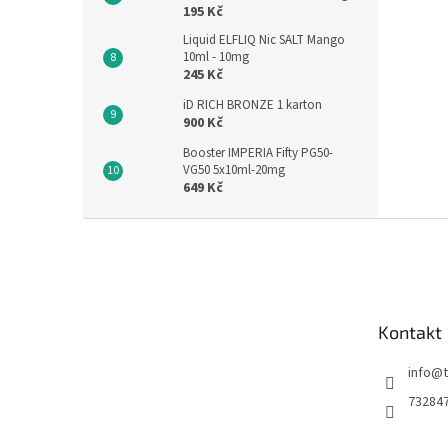
195 Kč
Liquid ELFLIQ Nic SALT Mango
10ml - 10mg
245 Kč
iD RICH BRONZE 1 karton
900 Kč
Booster IMPERIA Fifty PG50-
VG50 5x10ml-20mg
649 Kč
Z
á
p
a
t
Kontakt
í
info
@
73284