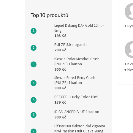
Top 10 produktů
Liquid Dekang DAF Gold 10ml -
+ Ry
6mg
195 Kč
PULZE 3.0 e-cigareta
280 Kč
iSenzia Polar Menthol Crush
+ Kva
(PULZE) 1 karton
900 Kč
+ Ne
iSenzia Forest Berry Crush
(PULZE) 1 karton
900 Kč
PEEGEE - Lucky Color 10ml
179 Kč
iD BALANCED BLUE 1 karton
900 Kč
Elf Bar 600 elektronická cigareta
Kiwi Passion Fruit Guava 20mg