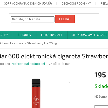
GDPR (OCHRANA OSOBNÍCH ÚDAJŮ)
OBCHODNÍ PODMÍNKY
REKL
HLEDAT
 GRIPY
E-LIQUIDY
E-LIQUIDY SALT
JEDNORÁZOVÉ E-CIGARE
lektronická cigareta Strawberry Ice 20mg
Bar 600 elektronická cigareta Strawbe
né
noceno
Podrobnosti hodnocení
Značka:
Elf Bar
ní
195
u
Měrná
Sklad
cena:
ek.
Můžeme d