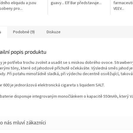
ídního eliquidu a jsou
guavy... Elf Bar představuje...
farmaceuti
sobeny pro...
VEEV...
s
Podobné (9)
Diskuze
ailní popis produktu
y je potřeba trochu zvolnit a usadit se s miskou dobrého ovoce. Strawberry
erými tóny, které od jahodové příchutě očekáváte. Výsledná směs jahod j
ady. Při potahu mimořádně sladká, při výdechu decentně osvěžující, taková 
ar 600 je jednorázová elektronická cigareta s liquidem SALT.
 baterie disponuje integrovaným monočlánkem o kapacitě 550mAh, který Vám