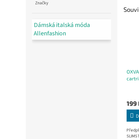
Značky
Souvi
Dámská italská móda
Allenfashion
OXVA
cartr
20mg
199 
D
Předpl
SLIMST