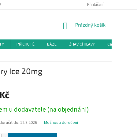
AMAČNÍ ŘÁD
KONTAKTY
DOPRAVA
Přihlášení
HODNOCENÍ OBCHODU
NÁKUPNÍ
Prázdný košík
KOŠÍK
TY
PŘÍCHUTĚ
BÁZE
ŽHAVÍCÍ HLAVY
Cartridge a Cle
rry Ice 20mg
 Kč
em u dodavatele (na objednání)
oručit do:
12.8.2026
Možnosti doručení