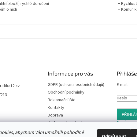
litní zboží, rychlé doručení
+ Rychlos
vím o nich
+ Komuni
Informace pro vás
Přihláše
GDPR (ochrana osobních údajů)
E-mail
trafika12.cz
Obchodní podmínky
7213
Heslo
Reklamační řád
Kontakty
PŘIHLÁS
Doprava
Nová regis
Hodnocení obchodu
Slevový program
ookies, abychom Vám umožnili pohodlné
Odmítnout