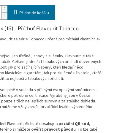
Přidat do košíku
 (16) - Příchuť Flavourit Tobacco
lavourit ze série Tobacco určená pro míchání vlastních e-
 nejsou jen třešně, jahody a sušenky, Flavourit je také
í tabák. Celkem jedenáct tabákových příchutí dovedených
osti jak pro začínající vapery, kteří hledají něco
o klasickým cigaretám, tak pro zkušené uživatele, kteřé
užít to nejlepší z tabákových příchutí.
jsou plně v souladu s přísnými evropskými směrnicemi a
eškeré potřebné certifikace. Vyráběny jsou v České
 pouze z těch nejlepších surovin a za stálého dohledu.
 můžeme vždy zaručit prvotřídní kvalitu výsledného
.
ení Flavourit příchutě obsahuje
speciální QR kód
,
terého si můžete
ověřit pravost původu
. To lze také