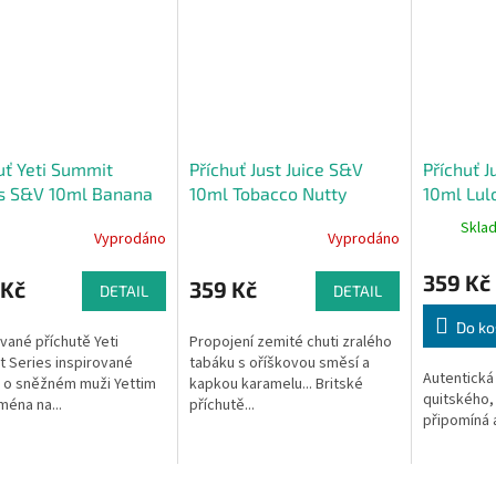
uť Yeti Summit
Příchuť Just Juice S&V
Příchuť J
es S&V 10ml Banana
10ml Tobacco Nutty
10ml Lulo
Ledový banán)
Caramel
Skla
Vyprodáno
Vyprodáno
359 Kč
 Kč
359 Kč
DETAIL
DETAIL
Do ko
ané příchutě Yeti
Propojení zemité chuti zralého
 Series inspirované
tabáku s oříškovou směsí a
Autentická 
 o sněžném muži Yettim
kapkou karamelu... Britské
quitského, 
jména na...
příchutě...
připomíná a