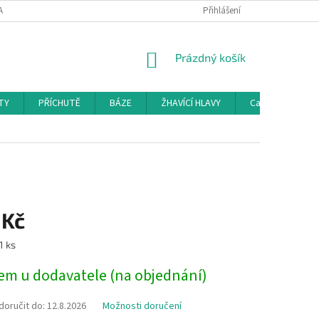
AMAČNÍ ŘÁD
KONTAKTY
DOPRAVA
Přihlášení
HODNOCENÍ OBCHODU
NÁKUPNÍ
Prázdný košík
KOŠÍK
TY
PŘÍCHUTĚ
BÁZE
ŽHAVÍCÍ HLAVY
Cartridge a Cle
 Kč
1 ks
em u dodavatele (na objednání)
oručit do:
12.8.2026
Možnosti doručení