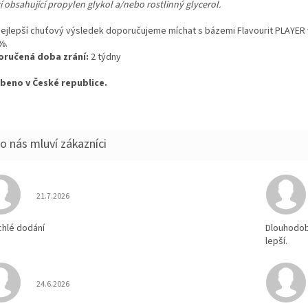
í obsahující propylen glykol a/nebo rostlinný glycerol.
nejlepší chuťový výsledek doporučujeme míchat s bázemi Flavourit PLAYER
5%
.
ručená doba zrání:
2 týdny
beno v České republice.
Hodnocení obchodu je 5 z 5 hvězdiček.
21.7.2026
chlé dodání
Dlouhodobě
lepší.
Hodnocení obchodu je 5 z 5 hvězdiček.
24.6.2026