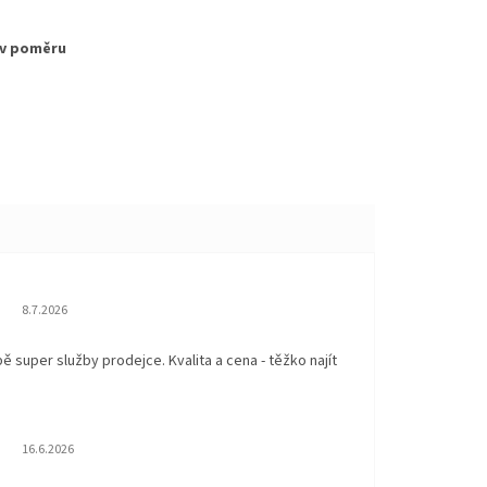
v poměru
Hodnocení obchodu je 5 z 5 hvězdiček.
8.7.2026
 super služby prodejce. Kvalita a cena - těžko najít
Hodnocení obchodu je 5 z 5 hvězdiček.
16.6.2026