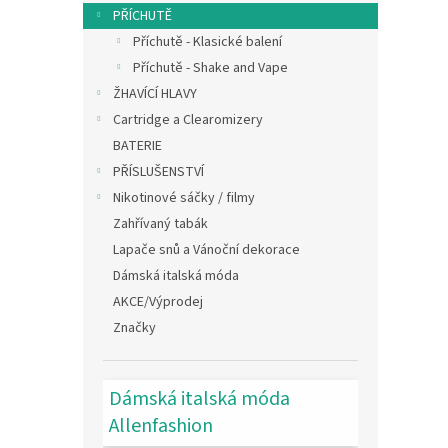
n
PŘÍCHUTĚ
e
Příchutě - Klasické balení
l
Příchutě - Shake and Vape
ŽHAVÍCÍ HLAVY
Cartridge a Clearomizery
BATERIE
PŘÍSLUŠENSTVÍ
Nikotinové sáčky / filmy
Zahřívaný tabák
Lapače snů a Vánoční dekorace
Dámská italská móda
AKCE/Výprodej
Značky
Dámská italská móda
Allenfashion