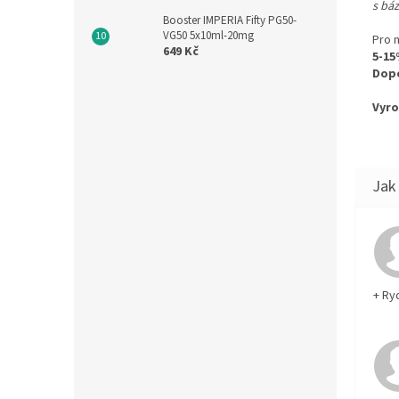
s báz
Booster IMPERIA Fifty PG50-
VG50 5x10ml-20mg
Pro 
649 Kč
5-1
Dopo
Vyro
+ Ry