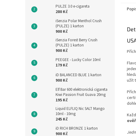
PULZE 3.0 e-cigareta
Popi
280 Kč
iSenzia Polar Menthol Crush
(PULZE) 1 karton
Det
900 Kč
USA
iSenzia Forest Berry Crush
(PULZE) 1 karton
900 Kč
Přích
PEEGEE - Lucky Color 10ml
Flavo
179 Kč
jede
hled
iD BALANCED BLUE 1 karton
900 Kč
užít 
Elf Bar 600 elektronická cigareta
Příc
Kiwi Passion Fruit Guava 20mg
certi
195 Kč
dohl
Liquid ELFLIQ Nic SALT Mango
10ml - 10mg
Každ
245 Kč
ověř
iD RICH BRONZE 1 karton
Jedn
900 Kč