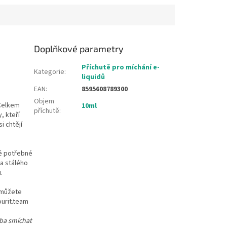
Doplňkové parametry
Příchutě pro míchání e-
Kategorie
:
liquidů
EAN
:
8595608789300
Objem
 Celkem
10ml
příchutě
:
, kteří
i chtějí
ré potřebné
za stálého
.
 můžete
ourit.team
eba smíchat