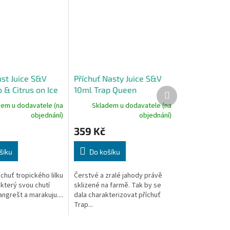
ust Juice S&V
Příchuť Nasty Juice S&V
 & Citrus on Ice
10ml Trap Queen
Další
produkt
dem u dodavatele (na
Skladem u dodavatele (na
objednání)
objednání)
359 Kč
šíku
Do košíku
chuť tropického lilku
Čerstvé a zralé jahody právě
který svou chutí
sklizené na farmě. Tak by se
ngrešt a marakuju....
dala charakterizovat příchuť
Trap...