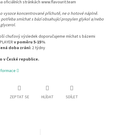
a oficiálních stránkách www.flavourit.team
o vysoce koncentrované příchutě, ne o hotové náplně.
e potřeba smíchat s bází obsahující propylen glykol a/nebo
 glycerol.
epší chuťový výsledek doporučujeme míchat s bázemi
t PLAYER
v poměru 5-15%
.
ená doba zrání:
2 týdny
 v České republice.
informace
ZEPTAT SE
HLÍDAT
SDÍLET