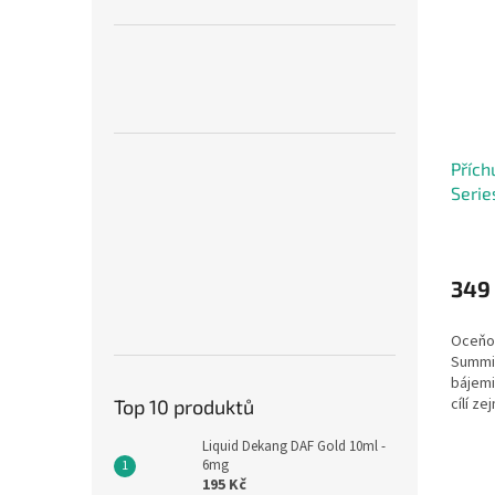
Přích
Seri
Ice (
349
Oceňov
Summit
bájemi
cílí ze
Top 10 produktů
Liquid Dekang DAF Gold 10ml -
6mg
195 Kč