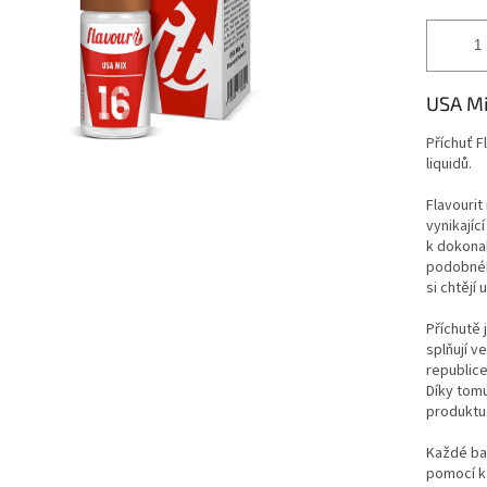
USA Mix
Příchuť F
liquidů.
Flavourit
vynikajíc
k dokonal
podobnéh
si chtějí 
Příchutě 
splňují v
republice
Díky tomu
produktu
Každé bal
pomocí k