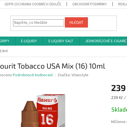
GDPR (OCHRANA OSOBNÍCH ÚDAJŮ)
OBCHODNÍ PODMÍNKY
REKL
HLEDAT
 GRIPY
E-LIQUIDY
E-LIQUIDY SALT
JEDNORÁZOVÉ E-CIGARE
 10ml
ourit Tobacco USA Mix (16) 10ml
né
noceno
Podrobnosti hodnocení
Značka:
Vitaestyle
ní
239
u
Měrná
239 Kč / 
cena:
Sklad
ek.
Můžeme d