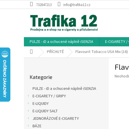
Přejít
732847213
info@trafika12.cz
na
obsah
PULZE - iD a ochucené náplně iSENZIA
E-CIGARETY /
Domů
PŘÍCHUTĚ
Flavourit Tobacco USA Mix (16)
P
Flav
o
Přeskočit
s
Průměr
Neohod
Kategorie
kategorie
t
hodnoce
r
produkt
PULZE - iD a ochucené náplně iSENZIA
a
je
E-CIGARETY / GRIPY
0,0
n
z
E-LIQUIDY
n
5
í
E-LIQUIDY SALT
hvězdič
p
JEDNORÁZOVÉ E-CIGARETY
a
BÁZE