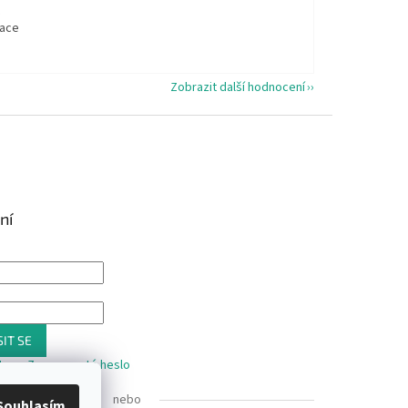
t
kace
Zobrazit další hodnocení
ní
IT SE
trace
Zapomenuté heslo
nebo
Souhlasím