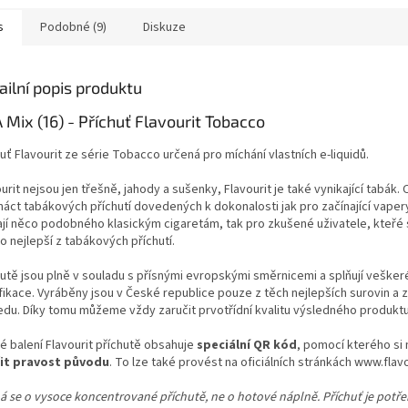
s
Podobné (9)
Diskuze
ailní popis produktu
 Mix (16) - Příchuť Flavourit Tobacco
uť Flavourit ze série Tobacco určená pro míchání vlastních e-liquidů.
urit nejsou jen třešně, jahody a sušenky, Flavourit je také vynikající tabák.
náct tabákových příchutí dovedených k dokonalosti jak pro začínající vapery
ají něco podobného klasickým cigaretám, tak pro zkušené uživatele, kteřé s
to nejlepší z tabákových příchutí.
hutě jsou plně v souladu s přísnými evropskými směrnicemi a splňují veške
fikace. Vyráběny jsou v České republice pouze z těch nejlepších surovin a 
edu. Díky tomu můžeme vždy zaručit prvotřídní kvalitu výsledného produktu
é balení Flavourit příchutě obsahuje
speciální QR kód
, pomocí kterého si
it pravost původu
. To lze také provést na oficiálních stránkách www.flav
á se o vysoce koncentrované příchutě, ne o hotové náplně. Příchuť je potř