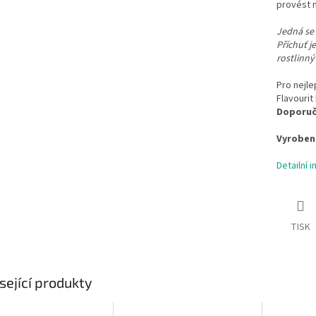
provést n
Jedná se 
Příchuť j
rostlinný
Pro nejl
Flavouri
Doporuč
Vyrobeno
Detailní 
TISK
sející produkty