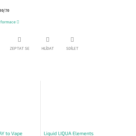
30/70
informace
ZEPTAT SE
HLÍDAT
SDÍLET
AY to Vape
Liquid LIQUA Elements