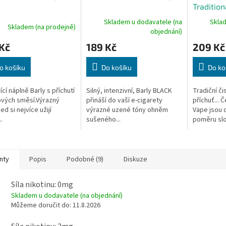
Traditio
Skladem u dodavatele (na
Skla
Skladem (na prodejně)
objednání)
Kč
189 Kč
209 Kč
o košíku
Do košíku
Do ko
ící náplně Barly s příchutí
Silný, intenzivní, Barly BLACK
Tradiční či
vých směsí.Výrazný
přináší do vaší e-cigarety
příchuť... 
ed si nejvíce užijí
výrazné uzené tóny ohněm
Vape jsou 
.
sušeného...
poměru slo
nty
Popis
Podobné (9)
Diskuze
Síla nikotinu: 0mg
Skladem u dodavatele (na objednání)
Můžeme doručit do:
11.8.2026