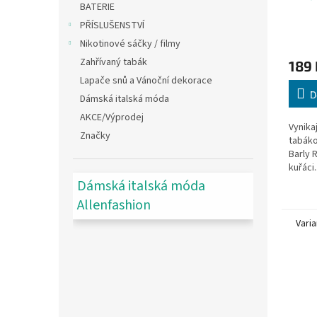
BATERIE
PŘÍSLUŠENSTVÍ
Nikotinové sáčky / filmy
Zahřívaný tabák
189 
Lapače snů a Vánoční dekorace
D
Dámská italská móda
AKCE/Výprodej
Vynikaj
Značky
tabáko
Barly R
kuřáci..
Dámská italská móda
Allenfashion
Varia