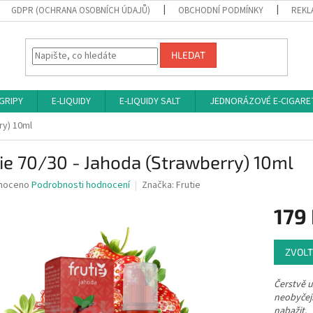
GDPR (OCHRANA OSOBNÍCH ÚDAJŮ)
OBCHODNÍ PODMÍNKY
REKL
HLEDAT
 GRIPY
E-LIQUIDY
E-LIQUIDY SALT
JEDNORÁZOVÉ E-CIGARE
ry) 10ml
ie 70/30 - Jahoda (Strawberry) 10ml
né
noceno
Podrobnosti hodnocení
Značka:
Frutie
ní
179
u
Měrná
ZVOLT
cena:
ek.
Čerstvě u
neobyčejn
nabažit.