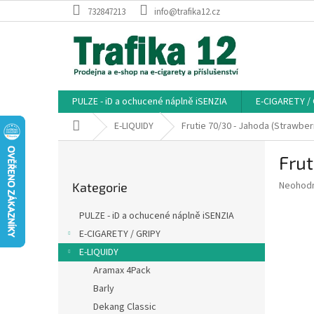
Přejít
732847213
info@trafika12.cz
na
obsah
PULZE - iD a ochucené náplně iSENZIA
E-CIGARETY /
Domů
E-LIQUIDY
Frutie 70/30 - Jahoda (Strawber
P
Frut
o
Přeskočit
s
Průměr
Neohod
Kategorie
kategorie
t
hodnoce
r
produkt
PULZE - iD a ochucené náplně iSENZIA
a
je
E-CIGARETY / GRIPY
0,0
n
z
E-LIQUIDY
n
5
í
Aramax 4Pack
hvězdič
p
Barly
a
Dekang Classic