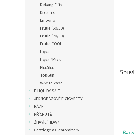
n
Dekang Fifty
e
Dreamix
l
Emporio
Frutie (50/50)
Frutie (70/30)
Frutie COOL
Liqua
Liqua 4Pack
PEEGEE
Souvi
TobGun
WAY to Vape
E-LIQUIDY SALT
JEDNORÁZOVÉ E-CIGARETY
BÁZE
PŘÍCHUTĚ
ŽHAVÍCÍ HLAVY
Cartridge a Clearomizery
Barl