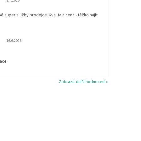
8.7.2026
 super služby prodejce. Kvalita a cena - těžko najít
Hodnocení obchodu je 5 z 5 hvězdiček.
16.6.2026
t
kace
Zobrazit další hodnocení