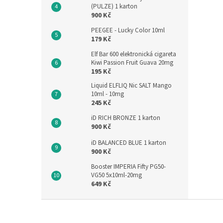
(PULZE) 1 karton
900 Kč
PEEGEE - Lucky Color 10ml
179 Kč
Elf Bar 600 elektronická cigareta
Kiwi Passion Fruit Guava 20mg
195 Kč
Liquid ELFLIQ Nic SALT Mango
10ml - 10mg
245 Kč
iD RICH BRONZE 1 karton
900 Kč
iD BALANCED BLUE 1 karton
900 Kč
Booster IMPERIA Fifty PG50-
VG50 5x10ml-20mg
649 Kč
Z
á