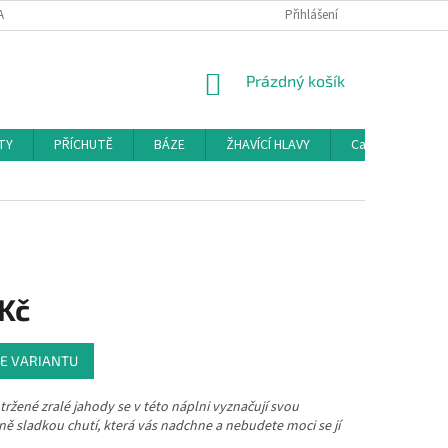
AMAČNÍ ŘÁD
KONTAKTY
DOPRAVA
Přihlášení
HODNOCENÍ OBCHODU
NÁKUPNÍ
Prázdný košík
KOŠÍK
TY
PŘÍCHUTĚ
BÁZE
ŽHAVÍCÍ HLAVY
Cartridge a Cle
 Kč
E VARIANTU
tržené zralé jahody se v této náplni vyznačují svou
ě sladkou chutí, která vás nadchne a nebudete moci se jí