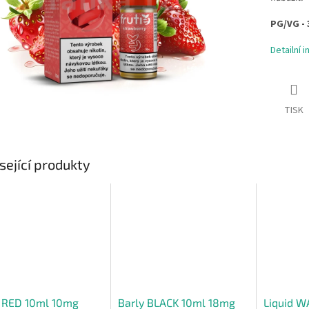
PG/VG - 
Detailní 
TISK
sející produkty
y RED 10ml 10mg
Barly BLACK 10ml 18mg
Liquid W