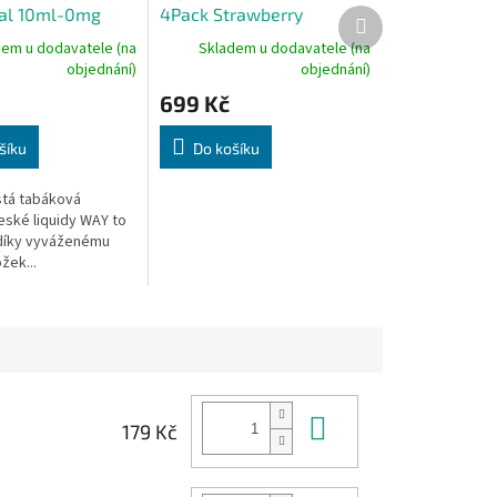
nal 10ml-0mg
4Pack Strawberry
Další
produkt
4x10ml-6mg (Jahoda)
dem u dodavatele (na
Skladem u dodavatele (na
objednání)
objednání)
699 Kč
šíku
Do košíku
stá tabáková
České liquidy WAY to
díky vyváženému
žek...
Do košíku
179 Kč