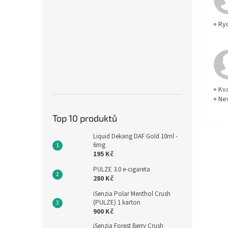
+ Ry
+ Kva
+ Ne
Top 10 produktů
Liquid Dekang DAF Gold 10ml -
6mg
195 Kč
PULZE 3.0 e-cigareta
280 Kč
iSenzia Polar Menthol Crush
(PULZE) 1 karton
900 Kč
iSenzia Forest Berry Crush