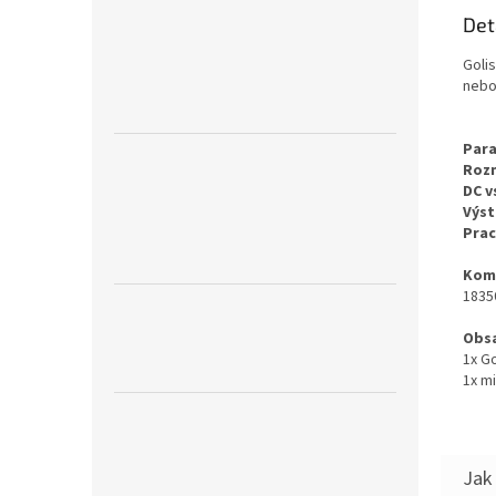
Det
Golis
nebo
Para
Roz
DC v
Výst
Prac
Komp
18350
Obsa
1x Go
1x m