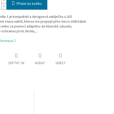
Přidat do košíku
edle 1 je kompaktní a designová nabíječka s LED
em stavu nabití, kterou lze propojit přes micro USB kabel
i nebo za pomocí adaptéru do klasické zásuvky.
 ochranou proti zkratu,...
informace
ZEPTAT SE
HLÍDAT
SDÍLET