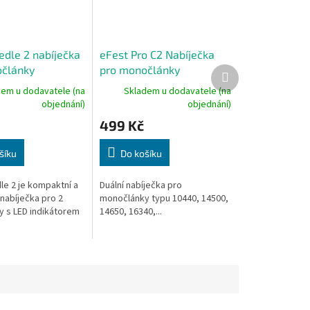
edle 2 nabíječka
eFest Pro C2 Nabíječka
články
pro monočlánky
Další
produkt
dem u dodavatele (na
Skladem u dodavatele (na
objednání)
objednání)
499 Kč
šíku
Do košíku
le 2 je kompaktní a
Duální nabíječka pro
nabíječka pro 2
monočlánky typu 10440, 14500,
 s LED indikátorem
14650, 16340,...