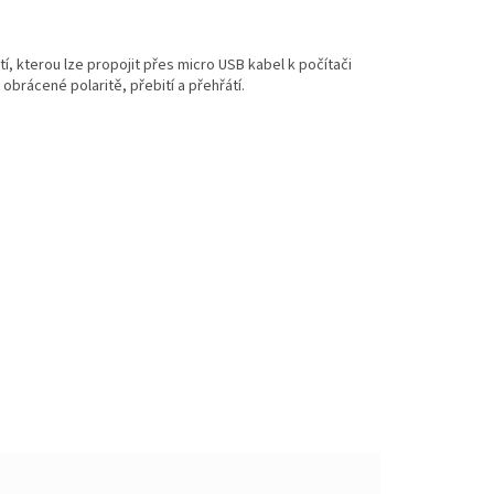
í, kterou lze propojit přes micro USB kabel k počítači
brácené polaritě, přebití a přehřátí.