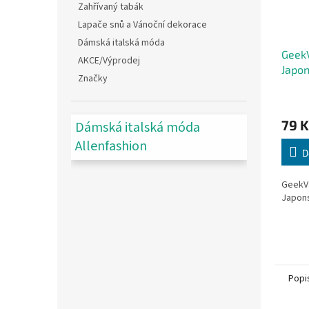
Zahřívaný tabák
Lapače snů a Vánoční dekorace
Dámská italská móda
GeekV
AKCE/Výprodej
Japon
Značky
79 K
Dámská italská móda
Allenfashion
D
GeekV
Japons
Popi