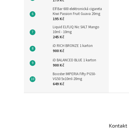
179 Kč
Elf Bar 600 elektronická cigareta
Kiwi Passion Fruit Guava 20mg
195 Kč
Liquid ELFLIQ Nic SALT Mango
10ml - 10mg
245 Kč
iD RICH BRONZE 1 karton
900 Kč
iD BALANCED BLUE 1 karton
900 Kč
Booster IMPERIA Fifty PG50-
VG50 5x10ml-20mg
649 Kč
Z
á
p
a
t
Kontakt
í