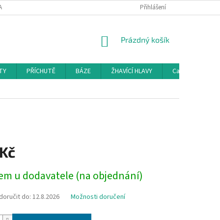
AMAČNÍ ŘÁD
KONTAKTY
DOPRAVA
Přihlášení
HODNOCENÍ OBCHODU
NÁKUPNÍ
Prázdný košík
KOŠÍK
TY
PŘÍCHUTĚ
BÁZE
ŽHAVÍCÍ HLAVY
Cartridge a Cle
 Kč
em u dodavatele (na objednání)
oručit do:
12.8.2026
Možnosti doručení