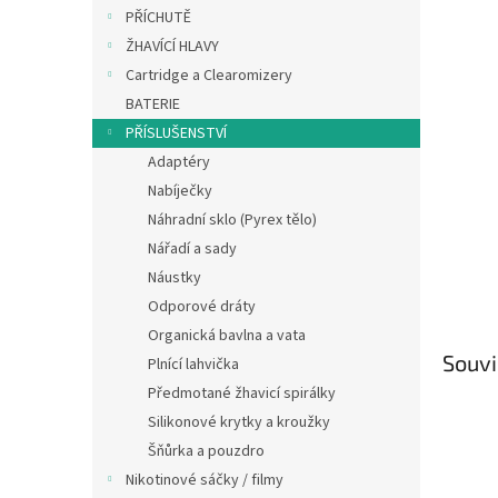
n
PŘÍCHUTĚ
e
ŽHAVÍCÍ HLAVY
l
Cartridge a Clearomizery
BATERIE
PŘÍSLUŠENSTVÍ
Adaptéry
Nabíječky
Náhradní sklo (Pyrex tělo)
Nářadí a sady
Náustky
Odporové dráty
Organická bavlna a vata
Souvi
Plnící lahvička
Předmotané žhavicí spirálky
Silikonové krytky a kroužky
Šňůrka a pouzdro
Nikotinové sáčky / filmy