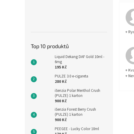
+ Ry
Top 10 produktů
Liquid Dekang DAF Gold 10ml -
6mg
195 Kč
+ Kva
+ Ne
PULZE 3.0 e-cigareta
280 Kč
iSenzia Polar Menthol Crush
(PULZE) 1 karton
900 Kč
iSenzia Forest Berry Crush
(PULZE) 1 karton
900 Kč
PEEGEE - Lucky Color 10ml