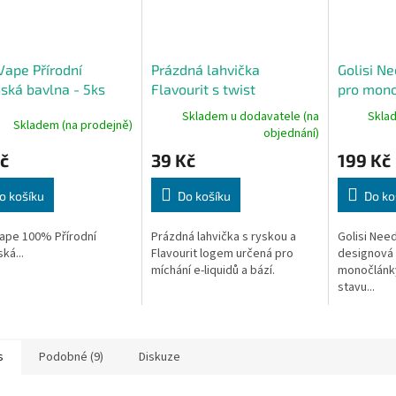
ape Přírodní
Prázdná lahvička
Golisi Ne
ská bavlna - 5ks
Flavourit s twist
pro mono
uzávěrem a ryskou -
Skladem u dodavatele (na
Skla
Skladem (na prodejně)
120ml
objednání)
č
39 Kč
199 Kč
o košíku
Do košíku
Do ko
ape 100% Přírodní
Prázdná lahvička s ryskou a
Golisi Need
ká...
Flavourit logem určená pro
designová 
míchání e-liquidů a bází.
monočlánky
stavu...
s
Podobné (9)
Diskuze