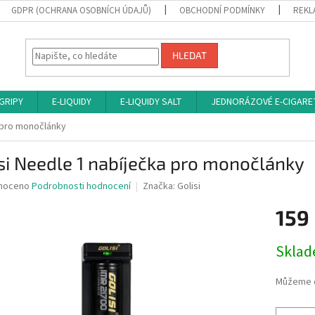
GDPR (OCHRANA OSOBNÍCH ÚDAJŮ)
OBCHODNÍ PODMÍNKY
REKL
HLEDAT
 GRIPY
E-LIQUIDY
E-LIQUIDY SALT
JEDNORÁZOVÉ E-CIGARE
a pro monočlánky
si Needle 1 nabíječka pro monočlánky
né
noceno
Podrobnosti hodnocení
Značka:
Golisi
ní
159
u
Měrná
Sklad
cena:
ek.
Můžeme d