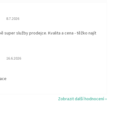
Hodnocení obchodu je 5 z 5 hvězdiček.
8.7.2026
 super služby prodejce. Kvalita a cena - těžko najít
Hodnocení obchodu je 5 z 5 hvězdiček.
16.6.2026
t
kace
Zobrazit další hodnocení