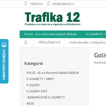
Přejít
732847213
info@trafika12.cz
na
obsah
PULZE - iD a ochucené náplně iSENZIA
E-CIGARETY /
Domů
PŘÍSLUŠENSTVÍ
Golisi Needle 1 nabíječk
P
Goli
o
Přeskočit
s
Průměr
Neohod
Kategorie
kategorie
t
hodnoce
r
produkt
PULZE - iD a ochucené náplně iSENZIA
a
je
E-CIGARETY / GRIPY
0,0
n
z
E-LIQUIDY
n
5
í
E-LIQUIDY SALT
hvězdič
p
JEDNORÁZOVÉ E-CIGARETY
a
BÁZE