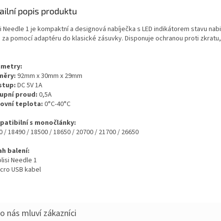
ailní popis produktu
i Needle 1 je kompaktní a designová nabíječka s LED indikátorem stavu nabit
 za pomocí adaptéru do klasické zásuvky. Disponuje ochranou proti zkratu, o
metry:
měry:
92mm x 30mm x 29mm
stup:
DC 5V 1A
upní proud:
0,5A
ovní teplota:
0°C-40°C
atibilní s monočlánky:
 / 18490 / 18500 / 18650 / 20700 / 21700 / 26650
h balení:
lisi Needle 1
icro USB kabel