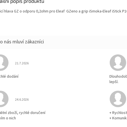
ailní popis produktu
icí hlava GZ o odporu 0,2ohm pro Eleaf GZeno a grip iSmoka-Eleaf iStick P1
Hodnocení obchodu je 5 z 5 hvězdiček.
21.7.2026
chlé dodání
Dlouhodobě
lepší.
Hodnocení obchodu je 5 z 5 hvězdiček.
24.6.2026
litní zboží, rychlé doručení
+ Rychlos
vím o nich
+ Komuni