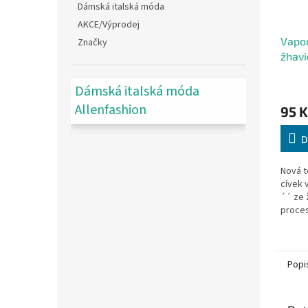
Dámská italská móda
AKCE/Výprodej
Vapo
Značky
žhavi
Dámská italská móda
Allenfashion
95 K
D
Nová t
cívek 
´´ ze 
proces
Popi