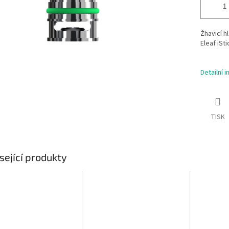
Žhavicí h
Eleaf iSt
Detailní 
TISK
sející produkty