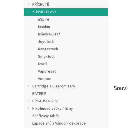
n
PŘÍCHUTĚ
e
ŽHAVÍCÍ HLAVY
l
aSpire
Innokin
Ismoka-Eleaf
Joyetech
Kangertech
Smoktech
Uwell
Vaporesso
Voopoo
Cartridge a Clearomizery
Souvi
BATERIE
PŘÍSLUŠENSTVÍ
Nikotinové sáčky / filmy
Zahřívaný tabák
Lapače snů a Vánoční dekorace