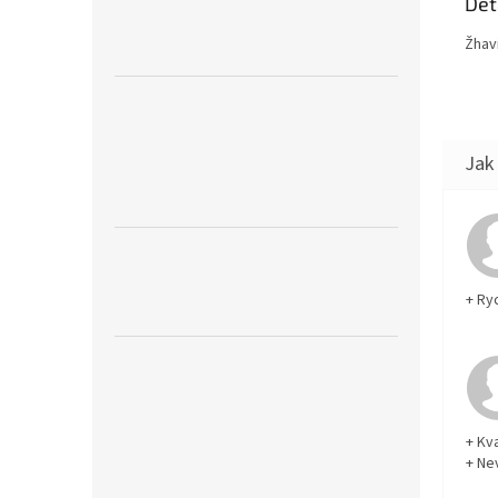
Det
Žhav
+ Ry
+ Kva
+ Ne