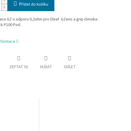
Přidat do košíku
lava GZ o odporu 0,2ohm pro Eleaf GZeno a grip iSmoka-
ick P100 Pod.
informace
ZEPTAT SE
HLÍDAT
SDÍLET