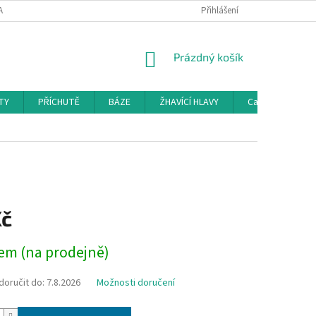
AMAČNÍ ŘÁD
KONTAKTY
DOPRAVA
Přihlášení
HODNOCENÍ OBCHODU
NÁKUPNÍ
Prázdný košík
KOŠÍK
TY
PŘÍCHUTĚ
BÁZE
ŽHAVÍCÍ HLAVY
Cartridge a Cle
Kč
em (na prodejně)
oručit do:
7.8.2026
Možnosti doručení