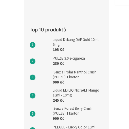
Top 10 produktů
Liquid Dekang DAF Gold 10ml -
6mg
195 Kč
PULZE 3.0 e-cigareta
280 Kč
iSenzia Polar Menthol Crush
(PULZE) 1 karton
900 Kč
Liquid ELFLIQ Nic SALT Mango
10ml - 10mg
245 Kč
iSenzia Forest Berry Crush
(PULZE) 1 karton
900 Kč
PEEGEE - Lucky Color 10ml