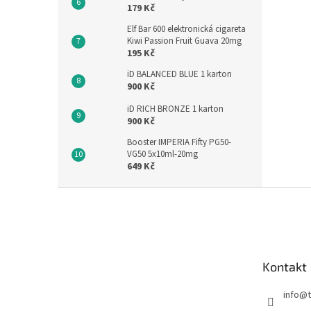
179 Kč
Elf Bar 600 elektronická cigareta
Kiwi Passion Fruit Guava 20mg
195 Kč
iD BALANCED BLUE 1 karton
900 Kč
iD RICH BRONZE 1 karton
900 Kč
Booster IMPERIA Fifty PG50-
VG50 5x10ml-20mg
649 Kč
Z
á
p
a
t
Kontakt
í
info
@