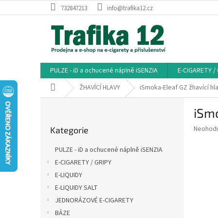
Přejít
732847213
info@trafika12.cz
na
obsah
PULZE - iD a ochucené náplně iSENZIA
E-CIGARETY /
Domů
ŽHAVÍCÍ HLAVY
iSmoka-Eleaf GZ žhavící h
P
iSmo
o
Přeskočit
s
Průměr
Neohod
Kategorie
kategorie
t
hodnoce
r
produkt
PULZE - iD a ochucené náplně iSENZIA
a
je
E-CIGARETY / GRIPY
0,0
n
z
E-LIQUIDY
n
5
í
E-LIQUIDY SALT
hvězdič
p
JEDNORÁZOVÉ E-CIGARETY
a
BÁZE