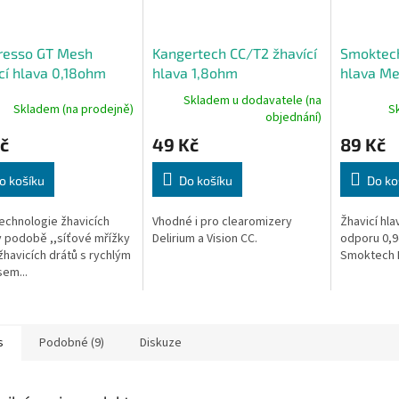
resso GT Mesh
Kangertech CC/T2 žhavící
Smoktech
cí hlava 0,18ohm
hlava 1,8ohm
hlava M
Skladem u dodavatele (na
Skladem (na prodejně)
S
objednání)
č
49 Kč
89 Kč
o košíku
Do košíku
Do ko
echnologie žhavicích
Vhodné i pro clearomizery
Žhavicí hl
v podobě ,,síťové mřížky
Delirium a Vision CC.
odporu 0,9
žhavicích drátů s rychlým
Smoktech N
em...
s
Podobné (9)
Diskuze