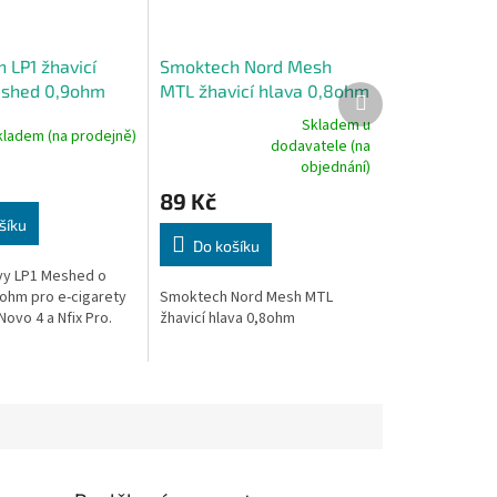
 LP1 žhavicí
Smoktech Nord Mesh
eshed 0,9ohm
MTL žhavicí hlava 0,8ohm
Další
produkt
Skladem u
kladem (na prodejně)
dodavatele (na
Průměrné
objednání)
hodnocení
produktu
89 Kč
je
šíku
5,0
Do košíku
z
5
avy LP1 Meshed o
hvězdiček.
ohm pro e-cigarety
Smoktech Nord Mesh MTL
ovo 4 a Nfix Pro.
žhavicí hlava 0,8ohm