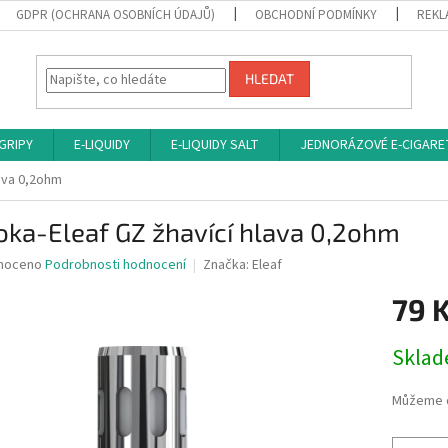
GDPR (OCHRANA OSOBNÍCH ÚDAJŮ)
OBCHODNÍ PODMÍNKY
REKL
HLEDAT
 GRIPY
E-LIQUIDY
E-LIQUIDY SALT
JEDNORÁZOVÉ E-CIGARE
lava 0,2ohm
ka-Eleaf GZ žhavící hlava 0,2ohm
né
noceno
Podrobnosti hodnocení
Značka:
Eleaf
ní
79 
u
Měrná
Sklad
cena:
ek.
Můžeme d