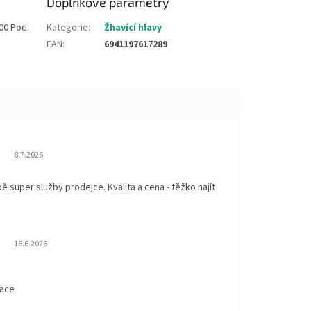
Doplňkové parametry
00 Pod.
Kategorie
:
Žhavící hlavy
EAN
:
6941197617289
Hodnocení obchodu je 5 z 5 hvězdiček.
8.7.2026
 super služby prodejce. Kvalita a cena - těžko najít
Hodnocení obchodu je 5 z 5 hvězdiček.
16.6.2026
t
kace