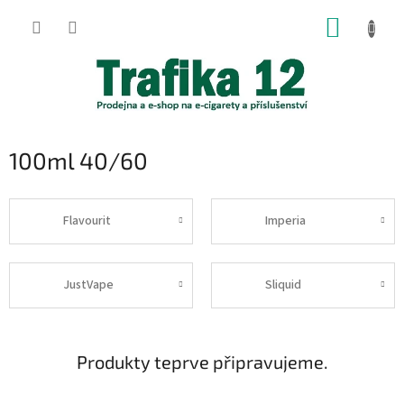
Přejít
NÁKUP
na
obsah
KOŠÍK
100ml 40/60
Flavourit
Imperia
JustVape
Sliquid
Produkty teprve připravujeme.