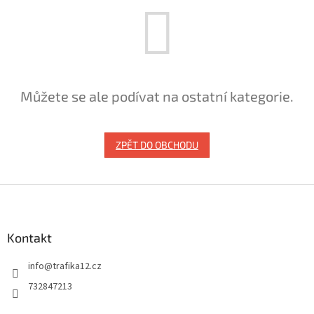
Můžete se ale podívat na ostatní kategorie.
ZPĚT DO OBCHODU
Z
á
p
a
Kontakt
t
info
@
trafika12.cz
í
732847213