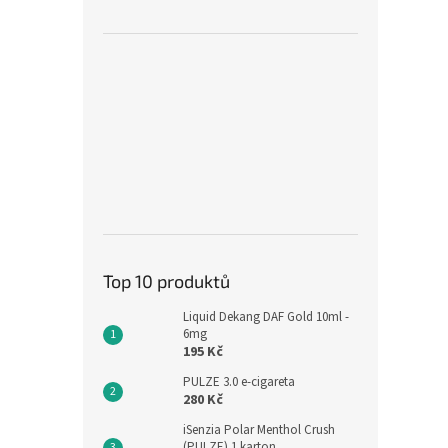
Top 10 produktů
Liquid Dekang DAF Gold 10ml -
6mg
195 Kč
PULZE 3.0 e-cigareta
280 Kč
iSenzia Polar Menthol Crush
(PULZE) 1 karton