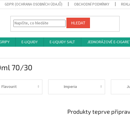
GDPR (OCHRANA OSOBNÍCH ÚDAJŮ)
OBCHODNÍ PODMÍNKY
REKL
HLEDAT
 GRIPY
E-LIQUIDY
E-LIQUIDY SALT
JEDNORÁZOVÉ E-CIGARE
0ml 70/30
Flavourit
Imperia
J
Produkty teprve připra