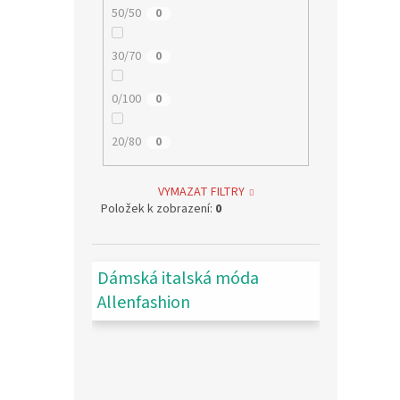
50/50
0
30/70
0
0/100
0
20/80
0
VYMAZAT FILTRY
Položek k zobrazení:
0
Dámská italská móda
Allenfashion