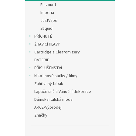
n
Flavourit
e
Imperia
l
JustVape
Sliquid
PŘÍCHUTĚ
ŽHAVÍCÍ HLAVY
Cartridge a Clearomizery
BATERIE
PŘÍSLUŠENSTVÍ
Nikotinové sáčky / filmy
Zahřívaný tabák
Lapače snů a Vánoční dekorace
Dámská italská móda
AKCE/Výprodej
Značky