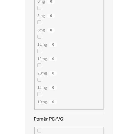
0mg
0
3mg
0
6mg
0
12mg
0
18mg
0
20mg
0
15mg
0
10mg
0
Poměr PG/VG