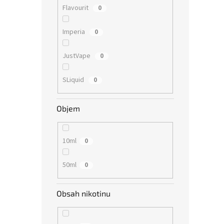
Flavourit
0
Imperia
0
JustVape
0
SLiquid
0
Objem
10ml
0
50ml
0
Obsah nikotinu