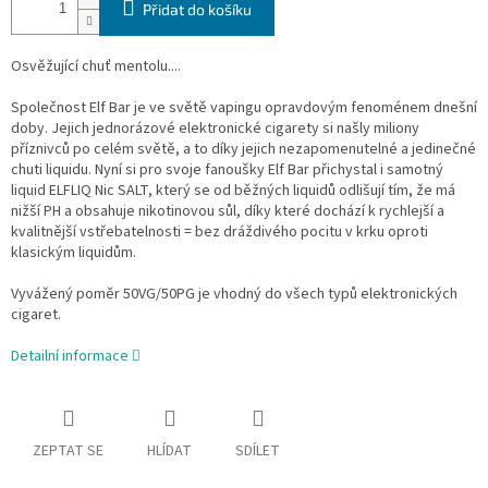
Přidat do košíku
Osvěžující chuť mentolu....
Společnost Elf Bar je ve světě vapingu opravdovým fenoménem dnešní
doby. Jejich jednorázové elektronické cigarety si našly miliony
příznivců po celém světě, a to díky jejich nezapomenutelné a jedinečné
chuti liquidu. Nyní si pro svoje fanoušky Elf Bar přichystal i samotný
liquid ELFLIQ Nic SALT, který se od běžných liquidů odlišují tím, že má
nižší PH a obsahuje nikotinovou sůl, díky které dochází k rychlejší a
kvalitnější vstřebatelnosti = bez dráždivého pocitu v krku oproti
klasickým liquidům.
Vyvážený poměr 50VG/50PG je vhodný do všech typů elektronických
cigaret.
Detailní informace
ZEPTAT SE
HLÍDAT
SDÍLET