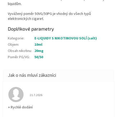
liquidům.
Vyvážený poměr 50VG/50PG je vhodný do všech typů
elektronických cigaret.
Doplňkové parametry
Kategorie
:
E-LIQUIDY S NIKOTINOVOU SOLÍ (salt)
Objem
:
10ml
Obsah nikotinu
:
20mg
Poměr PG/VG
:
50/50
Hodnocení obchodu je 5 z 5 hvězdiček.
21.7.2026
+ Rychlé dodání