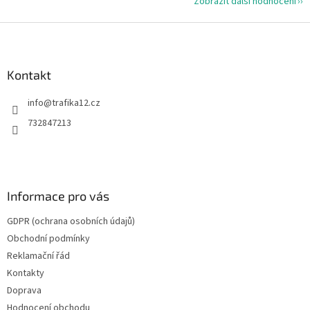
Zobrazit další hodnocení
Z
á
p
a
Kontakt
t
info
@
trafika12.cz
í
732847213
Informace pro vás
GDPR (ochrana osobních údajů)
Obchodní podmínky
Reklamační řád
Kontakty
Doprava
Hodnocení obchodu