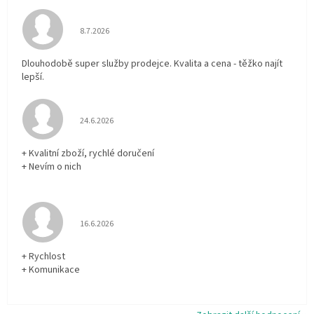
Hodnocení obchodu je 5 z 5 hvězdiček.
8.7.2026
Dlouhodobě super služby prodejce. Kvalita a cena - těžko najít
lepší.
Hodnocení obchodu je 5 z 5 hvězdiček.
24.6.2026
+ Kvalitní zboží, rychlé doručení
+ Nevím o nich
Hodnocení obchodu je 5 z 5 hvězdiček.
16.6.2026
+ Rychlost
+ Komunikace