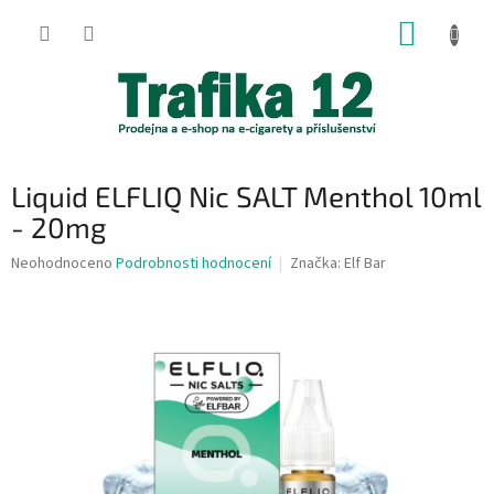
Přejít
NÁKUP
na
obsah
KOŠÍK
Liquid ELFLIQ Nic SALT Menthol 10ml
- 20mg
Průměrné
Neohodnoceno
Podrobnosti hodnocení
Značka:
Elf Bar
hodnocení
produktu
je
0,0
z
5
hvězdiček.