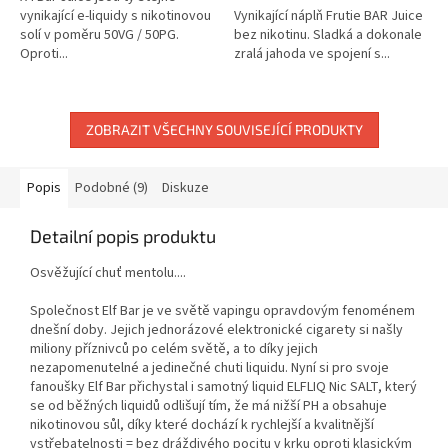
vynikající e-liquidy s nikotinovou
Vynikající náplň Frutie BAR Juice
solí v poměru 50VG / 50PG.
bez nikotinu. Sladká a dokonale
Oproti...
zralá jahoda ve spojení s...
ZOBRAZIT VŠECHNY SOUVISEJÍCÍ PRODUKTY
Popis
Podobné (9)
Diskuze
Detailní popis produktu
Osvěžující chuť mentolu....
Společnost Elf Bar je ve světě vapingu opravdovým fenoménem
dnešní doby. Jejich jednorázové elektronické cigarety si našly
miliony příznivců po celém světě, a to díky jejich
nezapomenutelné a jedinečné chuti liquidu. Nyní si pro svoje
fanoušky Elf Bar přichystal i samotný liquid ELFLIQ Nic SALT, který
se od běžných liquidů odlišují tím, že má nižší PH a obsahuje
nikotinovou sůl, díky které dochází k rychlejší a kvalitnější
vstřebatelnosti = bez dráždivého pocitu v krku oproti klasickým