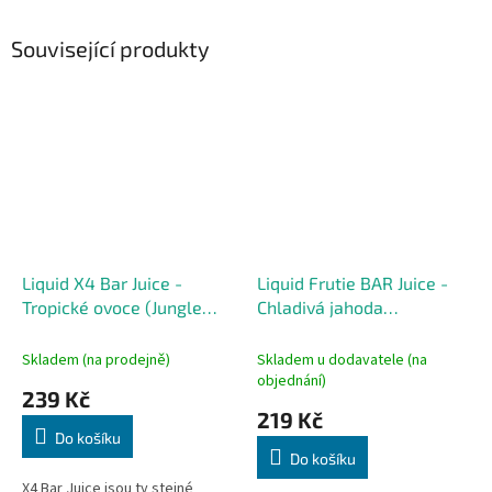
Související produkty
Liquid X4 Bar Juice -
Liquid Frutie BAR Juice -
Tropické ovoce (Jungle
Chladivá jahoda
Fruit Mix) 10ml - 20mg
(Strawberry Ice) 10ml -
0mg
Skladem (na prodejně)
Skladem u dodavatele (na
objednání)
239 Kč
219 Kč
Do košíku
Do košíku
X4 Bar Juice jsou ty stejné