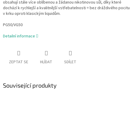
obsahují stále více oblíbenou a žádanou nikotinovou sůl, díky které
dochází k rychlejší a kvalitnější vstřebatelnosti = bez dráždivého pocitu
v krku oproti klasickým liquidům.
PG50/VG50
Detailní informace
ZEPTAT SE
HLÍDAT
SDÍLET
Související produkty