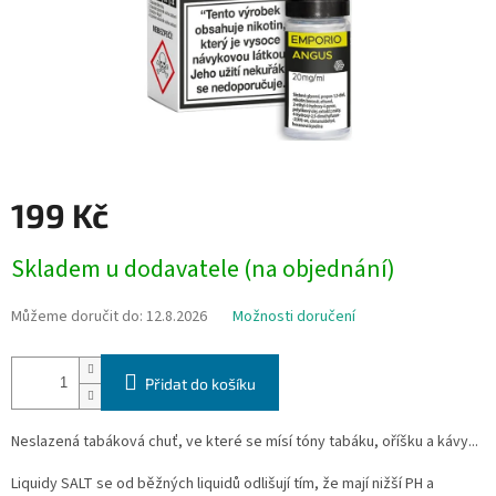
199 Kč
Měrná
Skladem u dodavatele (na objednání)
cena:
Můžeme doručit do:
12.8.2026
Možnosti doručení
Přidat do košíku
Neslazená tabáková chuť, ve které se mísí tóny tabáku, oříšku a kávy...
Liquidy SALT se od běžných liquidů odlišují tím, že mají nižší PH a