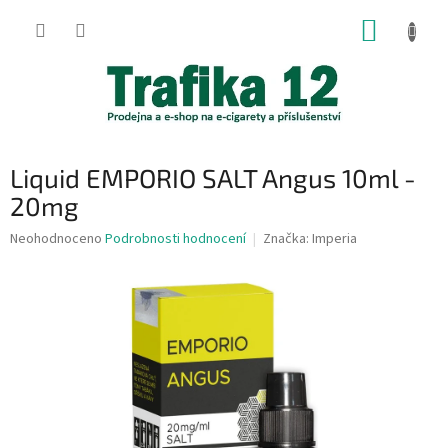
Přejít
NÁKUP
na
obsah
KOŠÍK
Liquid EMPORIO SALT Angus 10ml -
20mg
Průměrné
Neohodnoceno
Podrobnosti hodnocení
Značka:
Imperia
hodnocení
produktu
je
0,0
z
5
hvězdiček.