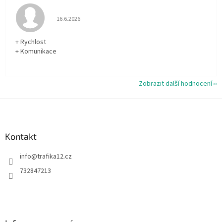
Hodnocení obchodu je 5 z 5 hvězdiček.
16.6.2026
+ Rychlost
+ Komunikace
Zobrazit další hodnocení
Z
á
p
a
Kontakt
t
info
@
trafika12.cz
í
732847213