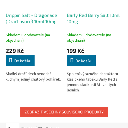
Drippin Salt - Dragonade
Barly Red Berry Salt 10ml
(Dračí ovoce) 10ml 10mg
10mg
Skladem u dodavatele (na
Skladem u dodavatele (na
objednání)
objednání)
229 Kč
199 Kč
Do košíku
Do košíku
Sladký dračí dech nenechá
Spojení výrazného charakteru
klidným jediný chuťový pohárek.
klasického tabáku Barly Red s
jemnou sladkostí šťavnatých
lesních...
ZOBRAZIT VŠECHNY SOUVISEJÍCÍ PRODUKTY