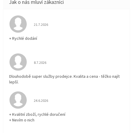
Hodnocení obchodu je 5 z 5 hvězdiček.
21.7.2026
+ Rychlé dodání
Hodnocení obchodu je 5 z 5 hvězdiček.
8.7.2026
Dlouhodobě super služby prodejce. Kvalita a cena - těžko najít
lepší.
Hodnocení obchodu je 5 z 5 hvězdiček.
24.6.2026
+ Kvalitní zboží, rychlé doručení
+ Nevím o nich