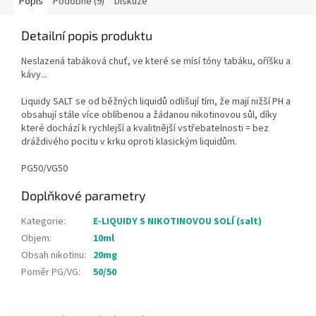
Popis
Podobné (9)
Diskuze
Detailní popis produktu
Neslazená tabáková chuť, ve které se mísí tóny tabáku, oříšku a
kávy...
Liquidy SALT se od běžných liquidů odlišují tím, že mají nižší PH a
obsahují stále více oblíbenou a žádanou nikotinovou sůl, díky
které dochází k rychlejší a kvalitnější vstřebatelnosti = bez
dráždivého pocitu v krku oproti klasickým liquidům.
PG50/VG50
Doplňkové parametry
Kategorie
:
E-LIQUIDY S NIKOTINOVOU SOLÍ (salt)
Objem
:
10ml
Obsah nikotinu
:
20mg
Poměr PG/VG
:
50/50