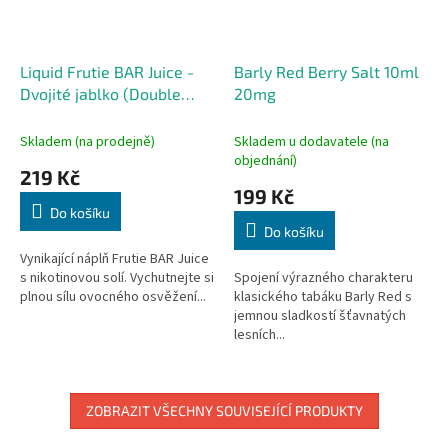
Liquid Frutie BAR Juice -
Barly Red Berry Salt 10ml
Dvojité jablko (Double
20mg
Apple) 10ml - 10mg
Skladem (na prodejně)
Skladem u dodavatele (na
objednání)
219 Kč
199 Kč
Do košíku
Do košíku
Vynikající náplň Frutie BAR Juice
s nikotinovou solí. Vychutnejte si
Spojení výrazného charakteru
plnou sílu ovocného osvěžení...
klasického tabáku Barly Red s
jemnou sladkostí šťavnatých
lesních...
ZOBRAZIT VŠECHNY SOUVISEJÍCÍ PRODUKTY