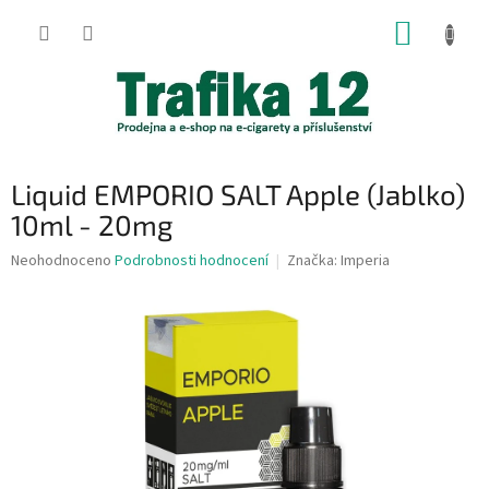
Přejít
NÁKUP
na
obsah
KOŠÍK
Liquid EMPORIO SALT Apple (Jablko)
10ml - 20mg
Průměrné
Neohodnoceno
Podrobnosti hodnocení
Značka:
Imperia
hodnocení
produktu
je
0,0
z
5
hvězdiček.