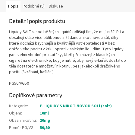
Popis
Podobné (9)
Diskuze
Detailní popis produktu
Liquidy SALT se od běžných liquidů odlišují tím, že mají nižší PH a
obsahují stále více oblíbenou a žádanou nikotinovou sůl, díky
které dochází k rychlejší a kvalitnější vstřebatelnosti = bez
dráždivého pocitu v krku oproti klasickým liquidům. Tyto liquidy
jsou velmi vhodné pro kuřáky, kteří přecházejí z klasických
cigaret na elektronické, kdy je nutné, aby nový e-kuřák dostal do
těla dostatečné množství nikotinu, bez jakéhokoli dráždivého
pocitu (škrábání, kašlání).
PG50/VG50
Doplňkové parametry
Kategorie
:
E-LIQUIDY S NIKOTINOVOU SOLÍ (salt)
Objem
:
10ml
Obsah nikotinu
:
20mg
Poměr PG/VG
:
50/50