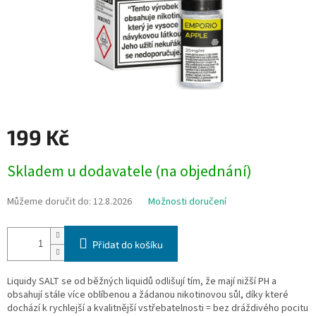
199 Kč
Měrná
Skladem u dodavatele (na objednání)
cena:
Můžeme doručit do:
12.8.2026
Možnosti doručení
Přidat do košíku
Liquidy SALT se od běžných liquidů odlišují tím, že mají nižší PH a
obsahují stále více oblíbenou a žádanou nikotinovou sůl, díky které
dochází k rychlejší a kvalitnější vstřebatelnosti = bez dráždivého pocitu