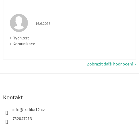
Hodnocení obchodu je 5 z 5 hvězdiček.
16.6.2026
+ Rychlost
+ Komunikace
Zobrazit další hodnocení
Z
á
p
a
Kontakt
t
info
@
trafika12.cz
í
732847213