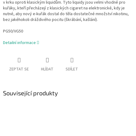
v krku oproti klasickým liquidům. Tyto liquidy jsou velmi vhodné pro
kuřáky, kteří přecházejí z klasických cigaret na elektronické, kdy je
nutné, aby nový e-kuřák dostal do těla dostatečné množství nikotinu,
bez jakéhokoli dráždivého pocitu (škrábání, kašlání).
PG50/VG50
Detailní informace
ZEPTAT SE
HLÍDAT
SDÍLET
Související produkty