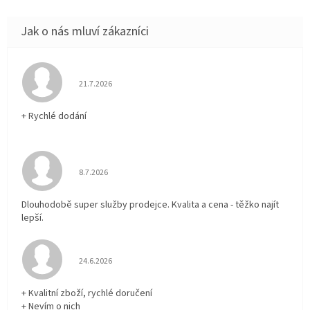
Hodnocení obchodu je 5 z 5 hvězdiček.
21.7.2026
+ Rychlé dodání
Hodnocení obchodu je 5 z 5 hvězdiček.
8.7.2026
Dlouhodobě super služby prodejce. Kvalita a cena - těžko najít
lepší.
Hodnocení obchodu je 5 z 5 hvězdiček.
24.6.2026
+ Kvalitní zboží, rychlé doručení
+ Nevím o nich