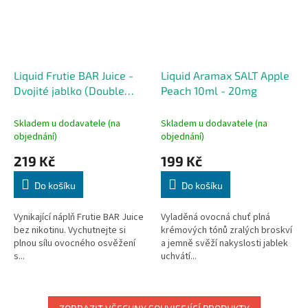
Liquid Frutie BAR Juice -
Liquid Aramax SALT Apple
Dvojité jablko (Double
Peach 10ml - 20mg
Apple) 10ml - 0mg
Skladem u dodavatele (na
Skladem u dodavatele (na
objednání)
objednání)
219 Kč
199 Kč
Do košíku
Do košíku
Vynikající náplň Frutie BAR Juice
Vyladěná ovocná chuť plná
bez nikotinu. Vychutnejte si
krémových tónů zralých broskví
plnou sílu ovocného osvěžení
a jemně svěží nakyslosti jablek
s...
uchvátí...