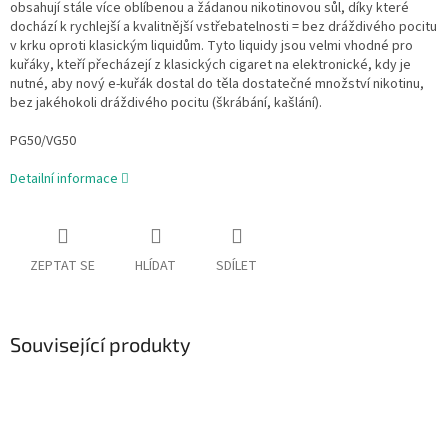
obsahují stále více oblíbenou a žádanou nikotinovou sůl, díky které
dochází k rychlejší a kvalitnější vstřebatelnosti = bez dráždivého pocitu
v krku oproti klasickým liquidům. Tyto liquidy jsou velmi vhodné pro
kuřáky, kteří přecházejí z klasických cigaret na elektronické, kdy je
nutné, aby nový e-kuřák dostal do těla dostatečné množství nikotinu,
bez jakéhokoli dráždivého pocitu (škrábání, kašlání).
PG50/VG50
Detailní informace
ZEPTAT SE
HLÍDAT
SDÍLET
Související produkty