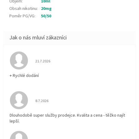
Objem
:
10ml
Obsah nikotinu
:
20mg
Poměr PG/VG
:
50/50
Hodnocení obchodu je 5 z 5 hvězdiček.
21.7.2026
+ Rychlé dodání
Hodnocení obchodu je 5 z 5 hvězdiček.
8.7.2026
Dlouhodobě super služby prodejce. Kvalita a cena - těžko najít
lepší.
Hodnocení obchodu je 5 z 5 hvězdiček.