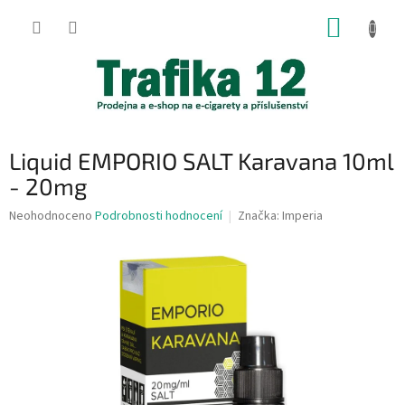
Přejít
NÁKUP
na
obsah
KOŠÍK
Liquid EMPORIO SALT Karavana 10ml
- 20mg
Průměrné
Neohodnoceno
Podrobnosti hodnocení
Značka:
Imperia
hodnocení
produktu
je
0,0
z
5
hvězdiček.