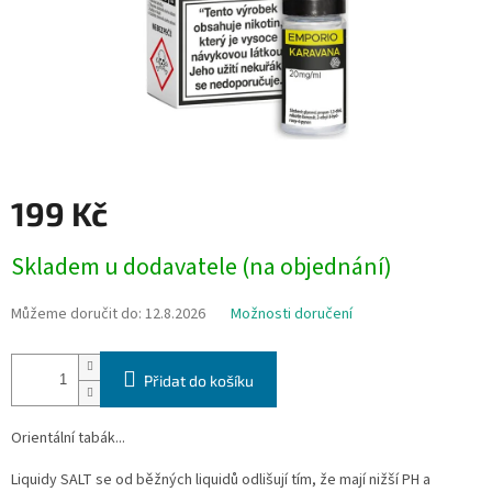
199 Kč
Měrná
Skladem u dodavatele (na objednání)
cena:
Můžeme doručit do:
12.8.2026
Možnosti doručení
Přidat do košíku
Orientální tabák...
Liquidy SALT se od běžných liquidů odlišují tím, že mají nižší PH a