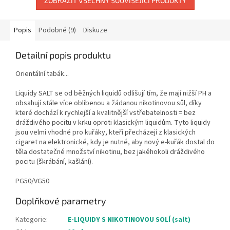
ZOBRAZIT VŠECHNY SOUVISEJÍCÍ PRODUKTY
Popis
Podobné (9)
Diskuze
Detailní popis produktu
Orientální tabák...
Liquidy SALT se od běžných liquidů odlišují tím, že mají nižší PH a
obsahují stále více oblíbenou a žádanou nikotinovou sůl, díky
které dochází k rychlejší a kvalitnější vstřebatelnosti = bez
dráždivého pocitu v krku oproti klasickým liquidům. Tyto liquidy
jsou velmi vhodné pro kuřáky, kteří přecházejí z klasických
cigaret na elektronické, kdy je nutné, aby nový e-kuřák dostal do
těla dostatečné množství nikotinu, bez jakéhokoli dráždivého
pocitu (škrábání, kašlání).
PG50/VG50
Doplňkové parametry
Kategorie
:
E-LIQUIDY S NIKOTINOVOU SOLÍ (salt)