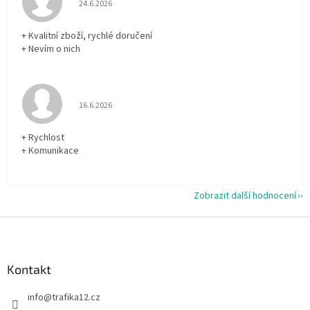
24.6.2026
+ Kvalitní zboží, rychlé doručení
+ Nevím o nich
Hodnocení obchodu je 5 z 5 hvězdiček.
16.6.2026
+ Rychlost
+ Komunikace
Zobrazit další hodnocení
Z
á
p
a
Kontakt
t
info
@
trafika12.cz
í