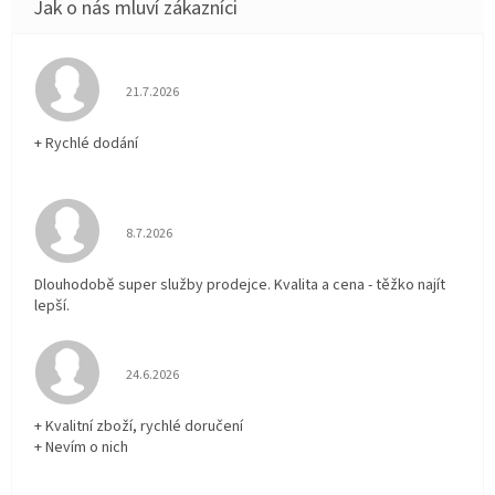
Hodnocení obchodu je 5 z 5 hvězdiček.
21.7.2026
+ Rychlé dodání
Hodnocení obchodu je 5 z 5 hvězdiček.
8.7.2026
Dlouhodobě super služby prodejce. Kvalita a cena - těžko najít
lepší.
Hodnocení obchodu je 5 z 5 hvězdiček.
24.6.2026
+ Kvalitní zboží, rychlé doručení
+ Nevím o nich