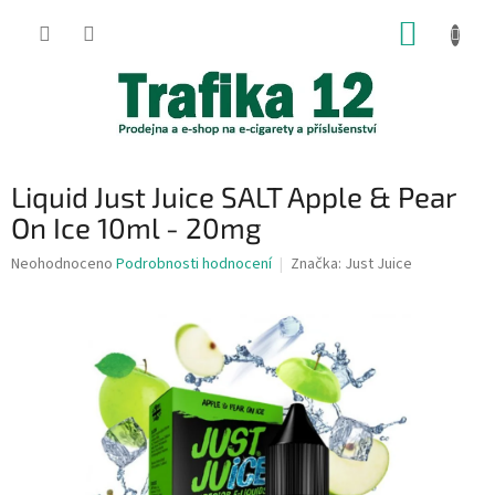
Přejít
NÁKUP
na
obsah
KOŠÍK
Liquid Just Juice SALT Apple & Pear
On Ice 10ml - 20mg
Průměrné
Neohodnoceno
Podrobnosti hodnocení
Značka:
Just Juice
hodnocení
produktu
je
0,0
z
5
hvězdiček.