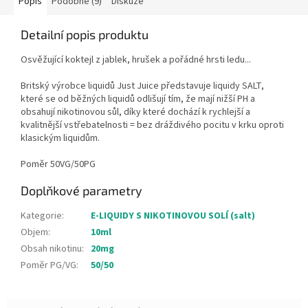
Popis
Podobné (9)
Diskuze
Detailní popis produktu
Osvěžující koktejl z jablek, hrušek a pořádné hrsti ledu...
Britský výrobce liquidů Just Juice představuje liquidy SALT,
které se od běžných liquidů odlišují tím, že mají nižší PH a
obsahují nikotinovou sůl, díky které dochází k rychlejší a
kvalitnější vstřebatelnosti = bez dráždivého pocitu v krku oproti
klasickým liquidům.
Poměr 50VG/50PG
Doplňkové parametry
Kategorie
:
E-LIQUIDY S NIKOTINOVOU SOLÍ (salt)
Objem
:
10ml
Obsah nikotinu
:
20mg
Poměr PG/VG
:
50/50