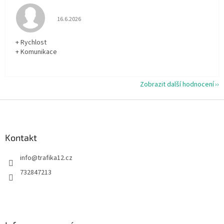
Hodnocení obchodu je 5 z 5 hvězdiček.
16.6.2026
+ Rychlost
+ Komunikace
Zobrazit další hodnocení
Z
á
p
a
Kontakt
t
info
@
trafika12.cz
í
732847213