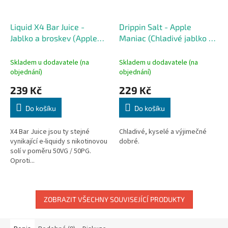
Liquid X4 Bar Juice -
Drippin Salt - Apple
Jablko a broskev (Apple
Maniac (Chladivé jablko a
Peach) 10ml - 20mg
kyselé kiwi) 10ml 20mg
Skladem u dodavatele (na
Skladem u dodavatele (na
objednání)
objednání)
239 Kč
229 Kč
Do košíku
Do košíku
X4 Bar Juice jsou ty stejné
Chladivé, kyselé a výjimečné
vynikající e-liquidy s nikotinovou
dobré.
solí v poměru 50VG / 50PG.
Oproti...
ZOBRAZIT VŠECHNY SOUVISEJÍCÍ PRODUKTY