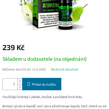
239 Kč
Měrná
Skladem u dodavatele (na objednání)
cena:
Můžeme doručit do:
12.8.2026
Možnosti doručení
Přidat do košíku
Osvěžující koktejl z jablek, hrušek a pořádné hrsti ledu...
Britský výrobce liquidů Just Juice představuje liquidy SALT, které se od