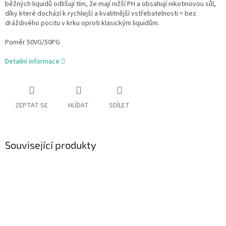
běžných liquidů odlišují tím, že mají nižší PH a obsahují nikotinovou sůl,
díky které dochází k rychlejší a kvalitnější vstřebatelnosti = bez
dráždivého pocitu v krku oproti klasickým liquidům.
Poměr 50VG/50PG
Detailní informace
ZEPTAT SE
HLÍDAT
SDÍLET
Související produkty