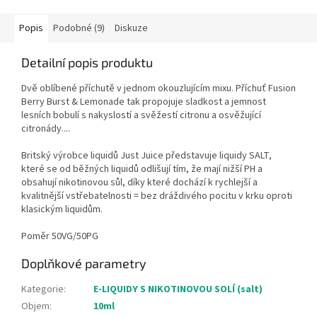
Popis
Podobné (9)
Diskuze
Detailní popis produktu
Dvě oblíbené příchutě v jednom okouzlujícím mixu. Příchuť Fusion
Berry Burst & Lemonade tak propojuje sladkost a jemnost
lesních bobulí s nakyslostí a svěžestí citronu a osvěžující
citronády....
Britský výrobce liquidů Just Juice představuje liquidy SALT,
které se od běžných liquidů odlišují tím, že mají nižší PH a
obsahují nikotinovou sůl, díky které dochází k rychlejší a
kvalitnější vstřebatelnosti = bez dráždivého pocitu v krku oproti
klasickým liquidům.
Poměr 50VG/50PG
Doplňkové parametry
Kategorie
:
E-LIQUIDY S NIKOTINOVOU SOLÍ (salt)
Objem
:
10ml