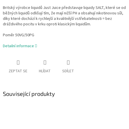
Britský výrobce liquidů Just Juice představuje liquidy SALT, které se od
běžných liquidů odlišují tím, že mají nižší PH a obsahují nikotinovou sůl,
díky které dochází k rychlejší a kvalitnější vstřebatelnosti = bez
dráždivého pocitu v krku oproti klasickým liquidům.
Poměr 50VG/50PG
Detailní informace
ZEPTAT SE
HLÍDAT
SDÍLET
Související produkty