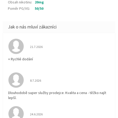
Obsah nikotinu
:
20mg
Poměr PG/VG
:
50/50
Hodnocení obchodu je 5 z 5 hvězdiček.
21.7.2026
+ Rychlé dodání
Hodnocení obchodu je 5 z 5 hvězdiček.
8.7.2026
Dlouhodobě super služby prodejce. Kvalita a cena - těžko najít
lepší.
Hodnocení obchodu je 5 z 5 hvězdiček.
24.6.2026