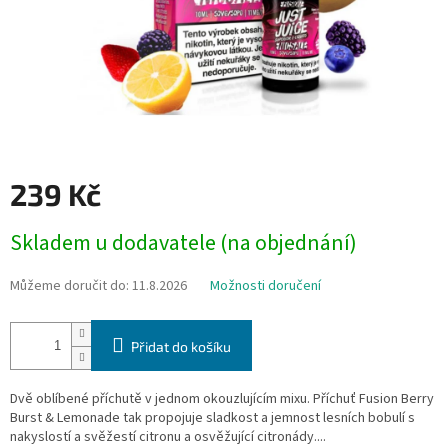
239 Kč
Měrná
Skladem u dodavatele (na objednání)
cena:
Můžeme doručit do:
11.8.2026
Možnosti doručení
Přidat do košíku
Dvě oblíbené příchutě v jednom okouzlujícím mixu. Příchuť Fusion Berry
Burst & Lemonade tak propojuje sladkost a jemnost lesních bobulí s
nakyslostí a svěžestí citronu a osvěžující citronády....