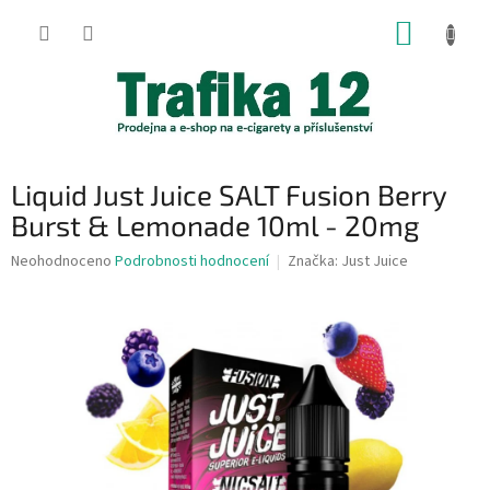
Přejít
NÁKUP
na
obsah
KOŠÍK
Liquid Just Juice SALT Fusion Berry
Burst & Lemonade 10ml - 20mg
Průměrné
Neohodnoceno
Podrobnosti hodnocení
Značka:
Just Juice
hodnocení
produktu
je
0,0
z
5
hvězdiček.