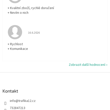
+ Kvalitní zboží, rychlé doručení
+ Nevím o nich
Hodnocení obchodu je 5 z 5 hvězdiček.
16.6.2026
+ Rychlost
+ Komunikace
Zobrazit další hodnocení
Z
á
p
a
Kontakt
t
info
@
trafika12.cz
í
732847213