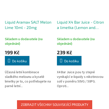
Liquid Aramax SALT Melon
Liquid X4 Bar Juice - Citron
Lime 10ml - 20mg
a limetka (Lemon and
Lime) 10ml - 10mg
Skladem u dodavatele (na
Skladem u dodavatele (na
objednání)
objednání)
199 Kč
239 Kč
Do košíku
Do košíku
Úžasná letní kombinace
X4 Bar Juice jsou ty stejné
sladkého melounu a kyselé
vynikající e-liquidy s nikotinovou
limetky je to, co potřebujete na
solí v poměru 50VG / 50PG.
parné letní...
Oproti...
ZOBRAZIT VŠECHNY SOUVISEJÍCÍ PRODUKTY