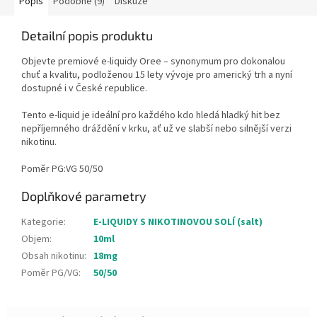
Popis
Podobné (9)
Diskuze
Detailní popis produktu
Objevte premiové e-liquidy Oree – synonymum pro dokonalou
chuť a kvalitu, podloženou 15 lety vývoje pro americký trh a nyní
dostupné i v České republice.
Tento e-liquid je ideální pro každého kdo hledá hladký hit bez
nepříjemného dráždění v krku, ať už ve slabší nebo silnější verzi
nikotinu.
Poměr PG:VG 50/50
Doplňkové parametry
Kategorie
:
E-LIQUIDY S NIKOTINOVOU SOLÍ (salt)
Objem
:
10ml
Obsah nikotinu
:
18mg
Poměr PG/VG
:
50/50