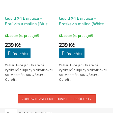
Liquid X4 Bar Juice -
Liquid X4 Bar Juice -
Borůvka a malina (Blue
Broskev a malina (White
Sour Raspberry) 10ml -
Peach Razz) 10ml - 20mg
10mg
Skladem (na prodejně)
Skladem (na prodejně)
239 Kč
239 Kč
Do košíku
Do košíku
X4 Bar Juice jsou ty stejné
X4 Bar Juice jsou ty stejné
vynikající e-liquidy s nikotinovou
vynikající e-liquidy s nikotinovou
solí v poměru 50VG / 50PG.
solí v poměru 50VG / 50PG.
Oproti...
Oproti...
ZOBRAZIT VŠECHNY SOUVISEJÍCÍ PRODUKTY