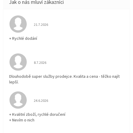
Hodnocení obchodu je 5 z 5 hvězdiček.
21.7.2026
+ Rychlé dodání
Hodnocení obchodu je 5 z 5 hvězdiček.
8.7.2026
Dlouhodobě super služby prodejce. Kvalita a cena - těžko najít
lepší.
Hodnocení obchodu je 5 z 5 hvězdiček.
24.6.2026
+ Kvalitní zboží, rychlé doručení
+ Nevím o nich