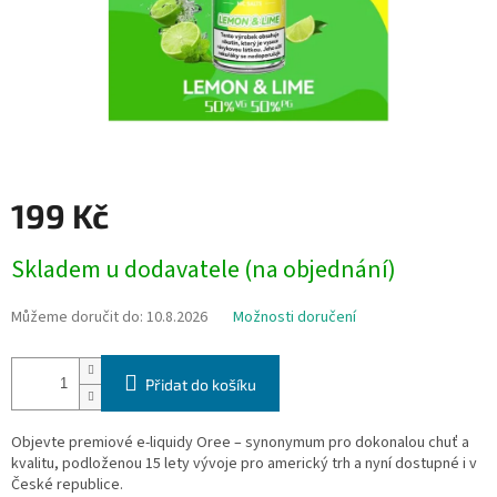
199 Kč
Měrná
Skladem u dodavatele (na objednání)
cena:
Můžeme doručit do:
10.8.2026
Možnosti doručení
Přidat do košíku
Objevte premiové e-liquidy Oree – synonymum pro dokonalou chuť a
kvalitu, podloženou 15 lety vývoje pro americký trh a nyní dostupné i v
České republice.