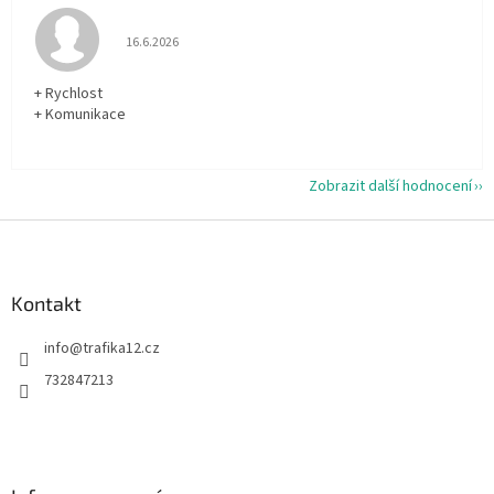
Hodnocení obchodu je 5 z 5 hvězdiček.
16.6.2026
+ Rychlost
+ Komunikace
Zobrazit další hodnocení
Z
á
p
a
Kontakt
t
info
@
trafika12.cz
í
732847213