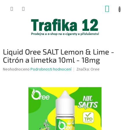
Přejít
NÁKUP
na
obsah
KOŠÍK
Liquid Oree SALT Lemon & Lime -
Citrón a limetka 10ml - 18mg
Průměrné
Neohodnoceno
Podrobnosti hodnocení
Značka:
Oree
hodnocení
produktu
je
0,0
z
5
hvězdiček.