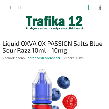
Přejít
NÁKUP
na
obsah
KOŠÍK
Liquid OXVA OX PASSION Salts Blue
Sour Razz 10ml - 10mg
Průměrné
Neohodnoceno
Podrobnosti hodnocení
Značka:
OXVA
hodnocení
produktu
je
0,0
z
5
hvězdiček.