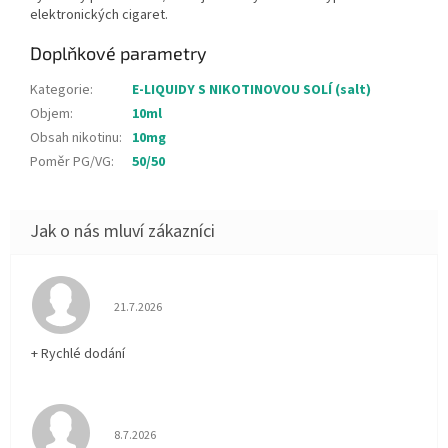
elektronických cigaret.
Doplňkové parametry
Kategorie
:
E-LIQUIDY S NIKOTINOVOU SOLÍ (salt)
Objem
:
10ml
Obsah nikotinu
:
10mg
Poměr PG/VG
:
50/50
Hodnocení obchodu je 5 z 5 hvězdiček.
21.7.2026
+ Rychlé dodání
Hodnocení obchodu je 5 z 5 hvězdiček.
8.7.2026