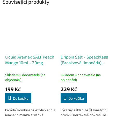
Související produkty
Liquid Aramax SALT Peach
Drippin Salt - Speachless
Mango 10ml - 20mg
(Broskvová limonáda)
10ml 10mg
Skladem u dodavatele (na
Skladem u dodavatele (na
objednání)
objednání)
199 Kč
229 Kč
Do košíku
Do košíku
Parádní kombinace exotického a
Výrazný základ ze šťavnatých
jemného manga a sladké
broskví perfektně dokresluje