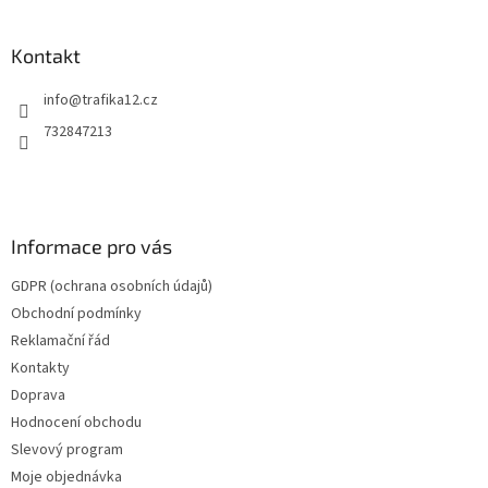
á
p
a
Kontakt
t
info
@
trafika12.cz
í
732847213
Informace pro vás
GDPR (ochrana osobních údajů)
Obchodní podmínky
Reklamační řád
Kontakty
Doprava
Hodnocení obchodu
Slevový program
Moje objednávka