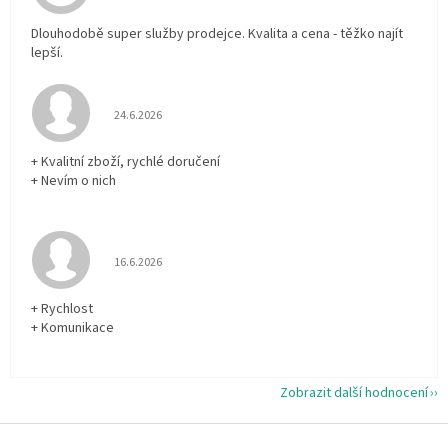
Dlouhodobě super služby prodejce. Kvalita a cena - těžko najít
lepší.
Hodnocení obchodu je 5 z 5 hvězdiček.
24.6.2026
+ Kvalitní zboží, rychlé doručení
+ Nevím o nich
Hodnocení obchodu je 5 z 5 hvězdiček.
16.6.2026
+ Rychlost
+ Komunikace
Zobrazit další hodnocení
Z