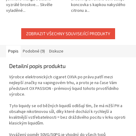
vyzrálé broskve.... Skvěle
koncovka s kapkou nakyslého
vyladěné...
citronu a...
ZOBRAZIT VŠECHNY SOUVISEJÍCÍ PRODUKTY
Popis
Podobné (9)
Diskuze
Detailní popis produktu
Výrobce elektronických cigaret OXVA po právu patří mezi
nejlepší značky na vapingovém trhu, a proto je na čase Vám
představit OX PASSION - prémiový liquid tohoto prvotřídního
výrobce.
Tyto liquidy se od běžných liquidů odlišují tím, že má nižší PH a
obsahuje nikotinovou sůl, díky které dochází k rychlejší a
kvalitnější vstřebatelnosti = bez dráždivého pocitu v krku oproti
klasickým liquidům.
Vyvážený poměr 50VG/50PG je vhodný do všech typů