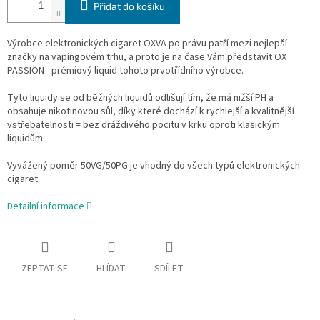
Přidat do košíku
Výrobce elektronických cigaret OXVA po právu patří mezi nejlepší
značky na vapingovém trhu, a proto je na čase Vám představit OX
PASSION - prémiový liquid tohoto prvotřídního výrobce.
Tyto liquidy se od běžných liquidů odlišují tím, že má nižší PH a
obsahuje nikotinovou sůl, díky které dochází k rychlejší a kvalitnější
vstřebatelnosti = bez dráždivého pocitu v krku oproti klasickým
liquidům.
Vyvážený poměr 50VG/50PG je vhodný do všech typů elektronických
cigaret.
Detailní informace
ZEPTAT SE
HLÍDAT
SDÍLET