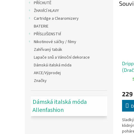
Souvi
PŘÍCHUTĚ
ŽHAVÍCÍ HLAVY
Cartridge a Clearomizery
BATERIE
PŘÍSLUŠENSTVÍ
Nikotinové sáčky / filmy
Zahřívaný tabák
Lapače snů a Vánoční dekorace
Dripp
Dámská italská móda
(Drač
AKCE/Výprodej
Značky
229
Dámská italská móda
D
Allenfashion
Sladký
klidný
poháre