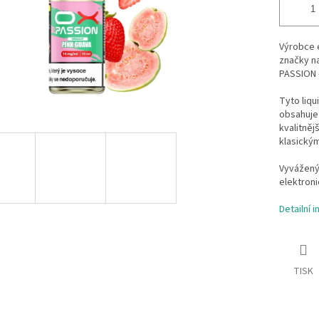
Výrobce e
značky na
PASSION -
Tyto liqu
obsahuje 
kvalitněj
klasickým
Vyvážený
elektroni
Detailní 
TISK