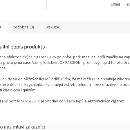
10mg
2
s
Podobné (9)
Diskuze
ailní popis produktu
bce elektronických cigaret OXVA po právu patří mezi nejlepší značky na v
, a proto je na čase Vám představit OX PASSION - prémiový liquid tohoto prv
bce.
liquidy se od běžných liquidů odlišují tím, že má nižší PH a obsahuje nikotin
které dochází k rychlejší a kvalitnější vstřebatelnosti = bez dráždivého poci
i klasickým liquidům.
žený poměr 50VG/50PG je vhodný do všech typů elektronických cigaret.