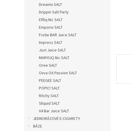
n
Dreamix SALT
e
Drippin Salt Party
l
Elfliq Nic SALT
Emporio SALT
Frutie BAR Juice SALT
Impress SALT
Just Juice SALT
MARYLIQ Nic SALT
Oree SALT
Oxva OX Passion SALT
PEEGEE SALT
POPIC! SALT
Ritchy SALT
Sliquid SALT
X4 Bar Juice SALT
JEDNORÁZOVÉ E-CIGARETY
BÁZE