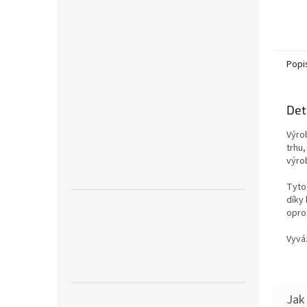
Popi
Det
Výro
trhu
výro
Tyto 
díky 
oprot
Vyvá