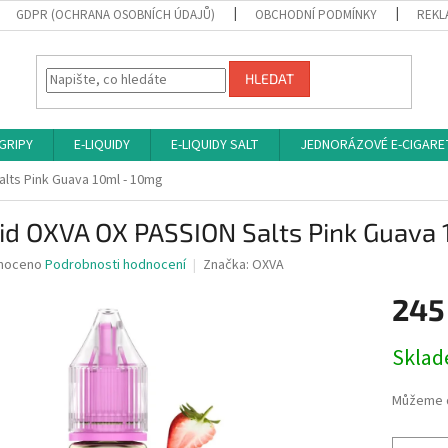
GDPR (OCHRANA OSOBNÍCH ÚDAJŮ)
OBCHODNÍ PODMÍNKY
REKL
HLEDAT
 GRIPY
E-LIQUIDY
E-LIQUIDY SALT
JEDNORÁZOVÉ E-CIGARE
lts Pink Guava 10ml - 10mg
id OXVA OX PASSION Salts Pink Guava
né
noceno
Podrobnosti hodnocení
Značka:
OXVA
ní
245
u
Měrná
Sklad
cena:
ek.
Můžeme d