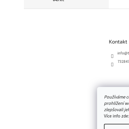
Z
á
p
a
t
Kontakt
í
info
@
73284
Používáme c
prohlížení w
zlepšovali je
Více info zde