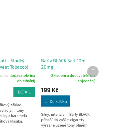
alt - Sladký
Barly BLACK Salt 10ml
weet Tobacco)
20mg
Další
produkt
dem u dodavatele (na
Skladem u dodavatele (na
objednání)
objednání)
199 Kč
DETAIL
Do košíku
ákový základ
asládlými tóny
Silný, intenzivní, Barly BLACK
ilky a karamelu.
přináší do vaší e-cigarety
áková klasika.
výrazné uzené tóny ohněm