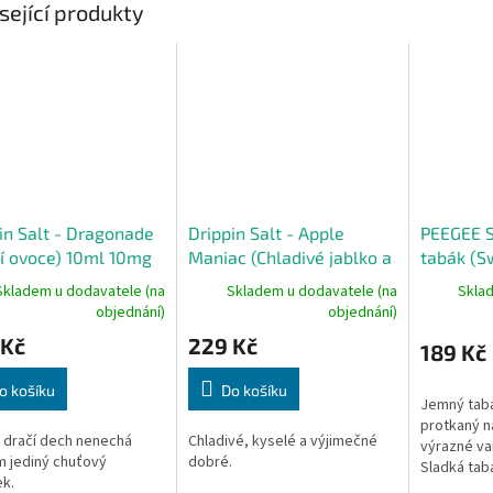
sející produkty
in Salt - Dragonade
Drippin Salt - Apple
PEEGEE S
í ovoce) 10ml 10mg
Maniac (Chladivé jablko a
tabák (S
kyselé kiwi) 10ml 10mg
10ml
Skladem u dodavatele (na
Skladem u dodavatele (na
Skla
objednání)
objednání)
 Kč
229 Kč
189 Kč
o košíku
Do košíku
Jemný tab
protkaný n
 dračí dech nenechá
Chladivé, kyselé a výjimečné
výrazné van
m jediný chuťový
dobré.
Sladká tab
k.