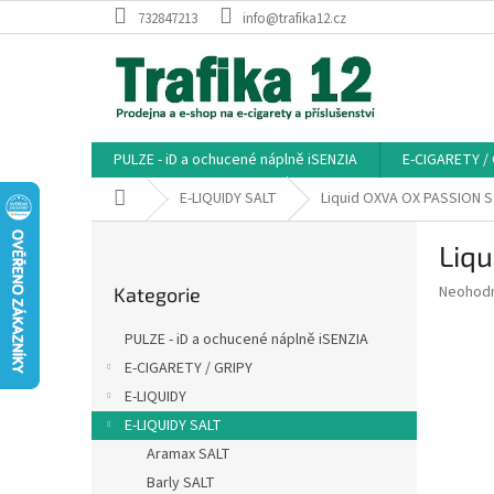
Přejít
732847213
info@trafika12.cz
na
obsah
PULZE - iD a ochucené náplně iSENZIA
E-CIGARETY /
Domů
E-LIQUIDY SALT
Liquid OXVA OX PASSION Sa
P
Liqu
o
Přeskočit
s
Průměr
Neohod
Kategorie
kategorie
t
hodnoce
r
produkt
PULZE - iD a ochucené náplně iSENZIA
a
je
E-CIGARETY / GRIPY
0,0
n
z
E-LIQUIDY
n
5
í
E-LIQUIDY SALT
hvězdič
p
Aramax SALT
a
Barly SALT