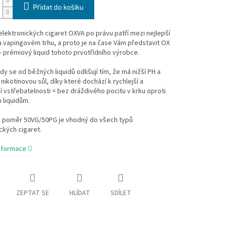
Přidat do košíku
lektronických cigaret OXVA po právu patří mezi nejlepší
 vapingovém trhu, a proto je na čase Vám představit OX
 prémiový liquid tohoto prvotřídního výrobce.
idy se od běžných liquidů odlišují tím, že má nižší PH a
nikotinovou sůl, díky které dochází k rychlejší a
ší vstřebatelnosti = bez dráždivého pocitu v krku oproti
 liquidům.
 poměr 50VG/50PG je vhodný do všech typů
ckých cigaret.
informace
ZEPTAT SE
HLÍDAT
SDÍLET