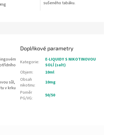
sušeného tabáku.
0mg
Doplňkové parametry
apingovém
E-LIQUIDY S NIKOTINOVOU
Kategorie
:
otřídního
SOLÍ (salt)
Objem
:
10ml
Obsah
ovou sůl,
10mg
nikotinu
:
tu v krku
Poměr
50/50
PG/VG
: