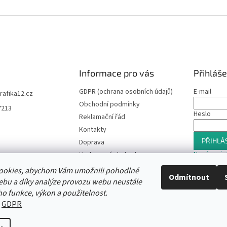
Informace pro vás
Přihláše
GDPR (ochrana osobních údajů)
E-mail
trafika12.cz
Obchodní podmínky
7213
Heslo
Reklamační řád
Kontakty
PŘIHLÁS
Doprava
Nová regis
Hodnocení obchodu
Slevový program
ookies, abychom Vám umožnili pohodlné
Odmítnout
Moje objednávka
ebu a díky analýze provozu webu neustále
ho funkce, výkon a použitelnost.
:
GDPR