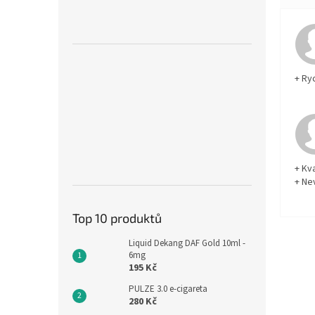
+ Ry
+ Kva
+ Ne
Top 10 produktů
Liquid Dekang DAF Gold 10ml -
6mg
195 Kč
PULZE 3.0 e-cigareta
280 Kč