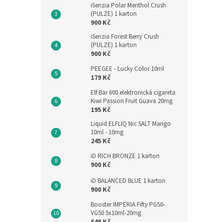
iSenzia Polar Menthol Crush
(PULZE) 1 karton
900 Kč
iSenzia Forest Berry Crush
(PULZE) 1 karton
900 Kč
PEEGEE - Lucky Color 10ml
179 Kč
Elf Bar 600 elektronická cigareta
Kiwi Passion Fruit Guava 20mg
195 Kč
Liquid ELFLIQ Nic SALT Mango
10ml - 10mg
245 Kč
iD RICH BRONZE 1 karton
900 Kč
iD BALANCED BLUE 1 karton
900 Kč
Booster IMPERIA Fifty PG50-
VG50 5x10ml-20mg
649 Kč