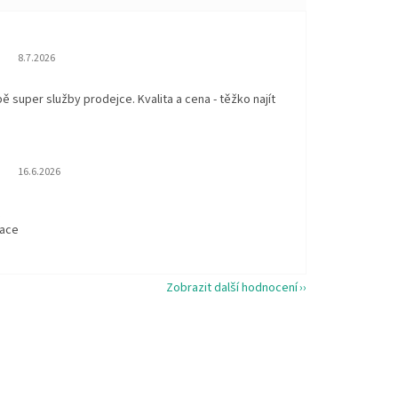
Hodnocení obchodu je 5 z 5 hvězdiček.
8.7.2026
 super služby prodejce. Kvalita a cena - těžko najít
Hodnocení obchodu je 5 z 5 hvězdiček.
16.6.2026
t
kace
Zobrazit další hodnocení