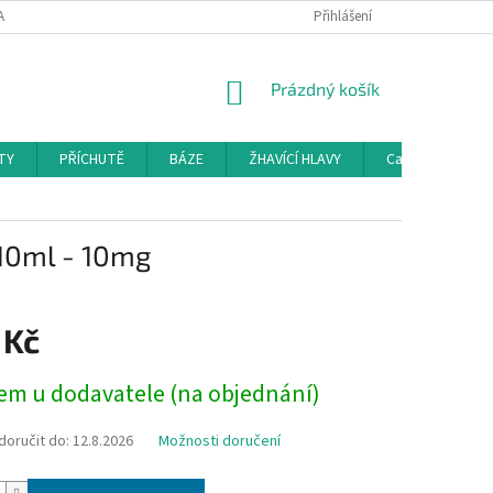
AMAČNÍ ŘÁD
KONTAKTY
DOPRAVA
Přihlášení
HODNOCENÍ OBCHODU
NÁKUPNÍ
Prázdný košík
KOŠÍK
TY
PŘÍCHUTĚ
BÁZE
ŽHAVÍCÍ HLAVY
Cartridge a Cle
 10ml - 10mg
 Kč
em u dodavatele (na objednání)
oručit do:
12.8.2026
Možnosti doručení