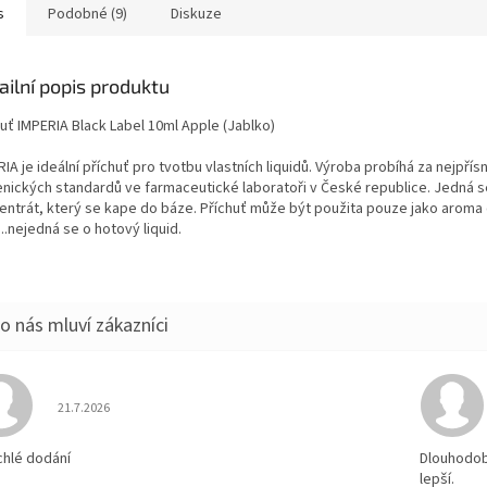
s
Podobné (9)
Diskuze
ailní popis produktu
huť IMPERIA Black Label 10ml Apple (Jablko)
IA je ideální příchuť pro tvotbu vlastních liquidů. Výroba probíhá za nejpřís
enických standardů ve farmaceutické laboratoři v České republice. Jedná s
entrát, který se kape do báze. Příchuť může být použita pouze jako aroma
...nejedná se o hotový liquid.
Hodnocení obchodu je 5 z 5 hvězdiček.
21.7.2026
chlé dodání
Dlouhodobě
lepší.