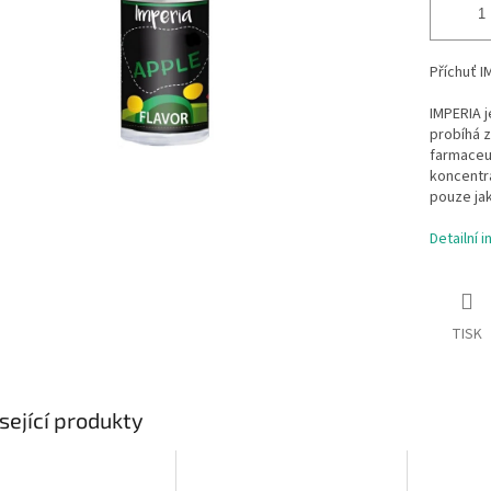
Příchuť I
IMPERIA j
probíhá z
farmaceut
koncentrá
pouze jak
Detailní 
TISK
sející produkty