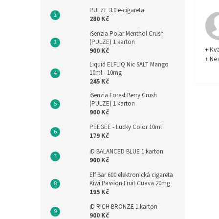
PULZE 3.0 e-cigareta
280 Kč
iSenzia Polar Menthol Crush
(PULZE) 1 karton
+ Kva
900 Kč
+ Ne
Liquid ELFLIQ Nic SALT Mango
10ml - 10mg
245 Kč
iSenzia Forest Berry Crush
(PULZE) 1 karton
900 Kč
PEEGEE - Lucky Color 10ml
179 Kč
iD BALANCED BLUE 1 karton
900 Kč
Elf Bar 600 elektronická cigareta
Kiwi Passion Fruit Guava 20mg
195 Kč
iD RICH BRONZE 1 karton
900 Kč