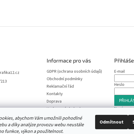
Informace pro vás
Přihláše
GDPR (ochrana osobních údajů)
E-mail
trafika12.cz
Obchodní podmínky
7213
Heslo
Reklamační řád
Kontakty
PŘIHLÁS
Doprava
Nová regis
Hodnocení obchodu
Slevový program
ookies, abychom Vám umožnili pohodlné
Odmítnout
Moje objednávka
ebu a díky analýze provozu webu neustále
ho funkce, výkon a použitelnost.