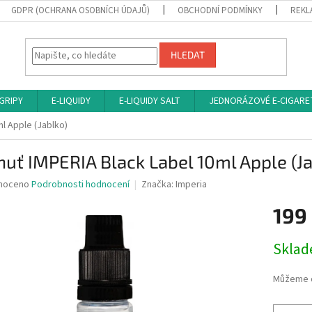
GDPR (OCHRANA OSOBNÍCH ÚDAJŮ)
OBCHODNÍ PODMÍNKY
REKL
HLEDAT
 GRIPY
E-LIQUIDY
E-LIQUIDY SALT
JEDNORÁZOVÉ E-CIGARE
ml Apple (Jablko)
huť IMPERIA Black Label 10ml Apple (J
né
noceno
Podrobnosti hodnocení
Značka:
Imperia
ní
199
u
Měrná
Sklad
cena:
ek.
Můžeme d