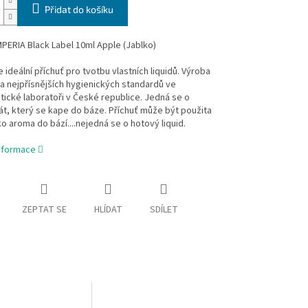
Přidat do košíku
MPERIA Black Label 10ml Apple (Jablko)
e ideální příchuť pro tvotbu vlastních liquidů. Výroba
a nejpřísnějších hygienických standardů ve
ické laboratoři v České republice. Jedná se o
t, který se kape do báze. Příchuť může být použita
o aroma do bází....nejedná se o hotový liquid.
informace
ZEPTAT SE
HLÍDAT
SDÍLET