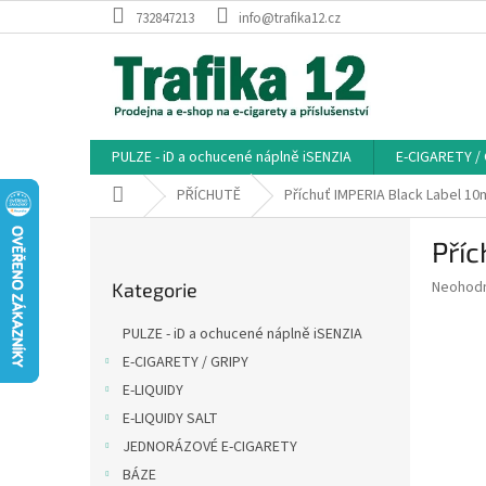
Přejít
732847213
info@trafika12.cz
na
obsah
PULZE - iD a ochucené náplně iSENZIA
E-CIGARETY /
Domů
PŘÍCHUTĚ
Příchuť IMPERIA Black Label 10
P
Příc
o
Přeskočit
s
Průměr
Neohod
Kategorie
kategorie
t
hodnoce
r
produkt
PULZE - iD a ochucené náplně iSENZIA
a
je
E-CIGARETY / GRIPY
0,0
n
z
E-LIQUIDY
n
5
í
E-LIQUIDY SALT
hvězdič
p
JEDNORÁZOVÉ E-CIGARETY
a
BÁZE