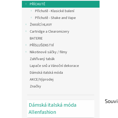
n
PŘÍCHUTĚ
e
Příchutě - Klasické balení
l
Příchutě - Shake and Vape
ŽHAVÍCÍ HLAVY
Cartridge a Clearomizery
BATERIE
PŘÍSLUŠENSTVÍ
Nikotinové sáčky / filmy
Zahřívaný tabák
Lapače snů a Vánoční dekorace
Dámská italská móda
AKCE/Výprodej
Značky
Souvi
Dámská italská móda
Allenfashion