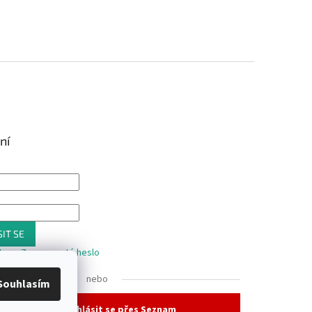
ní
IT SE
trace
Zapomenuté heslo
nebo
Souhlasím
Přihlásit se přes Seznam