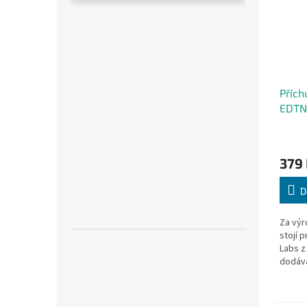
Přích
EDTN
Vanil
s van
379
D
Za výr
stojí 
Labs z
dodává