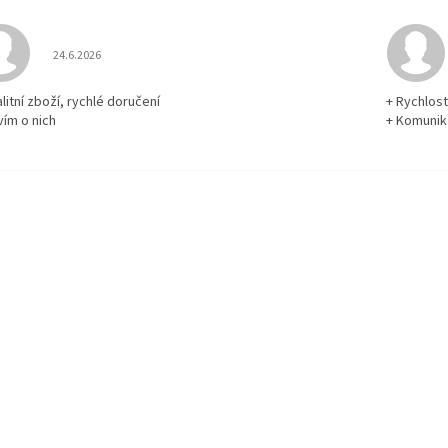
Hodnocení obchodu je 5 z 5 hvězdiček.
24.6.2026
litní zboží, rychlé doručení
+ Rychlos
vím o nich
+ Komuni