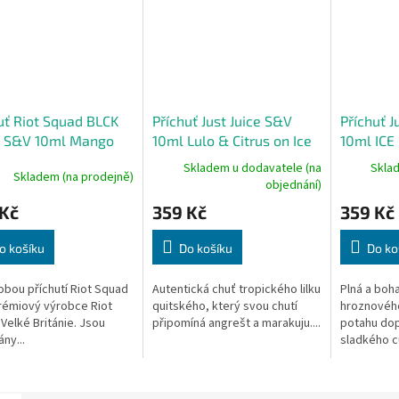
uť Riot Squad BLCK
Příchuť Just Juice S&V
Příchuť J
 S&V 10ml Mango
10ml Lulo & Citrus on Ice
10ml ICE
la Ice Cream (Mango
Skladem u dodavatele (na
Skla
Skladem (na prodejně)
ilkovou zmrzlinou)
objednání)
 Kč
359 Kč
359 Kč
o košíku
Do košíku
Do ko
obou příchutí Riot Squad
Autentická chuť tropického lilku
Plná a boh
prémiový výrobce Riot
quitského, který svou chutí
hroznového 
 Velké Británie. Jsou
připomíná angrešt a marakuju....
potahu dop
ny...
sladkého c