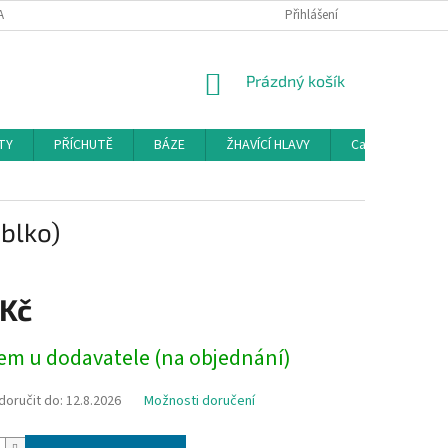
AMAČNÍ ŘÁD
KONTAKTY
DOPRAVA
Přihlášení
HODNOCENÍ OBCHODU
NÁKUPNÍ
Prázdný košík
KOŠÍK
TY
PŘÍCHUTĚ
BÁZE
ŽHAVÍCÍ HLAVY
Cartridge a Cle
ablko)
 Kč
em u dodavatele (na objednání)
oručit do:
12.8.2026
Možnosti doručení