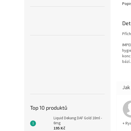
Popi
Det
Příc
IMPER
hygi
konc
bází.
Top 10 produktů
Liquid Dekang DAF Gold 10ml -
6mg
+ Ry
195 Kč