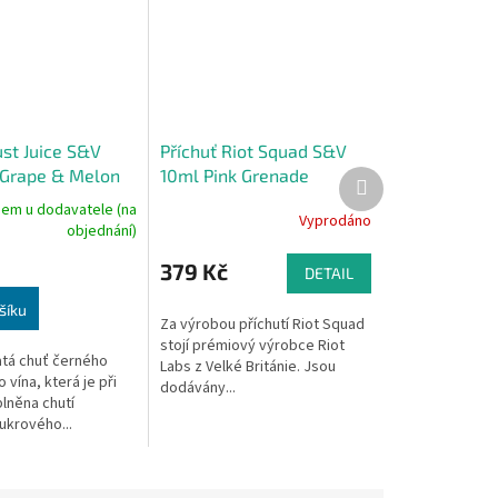
ust Juice S&V
Příchuť Riot Squad S&V
 Grape & Melon
10ml Pink Grenade
Další
produkt
(Citronovo-jahodová
dem u dodavatele (na
Vyprodáno
limonáda)
objednání)
379 Kč
DETAIL
šíku
Za výrobou příchutí Riot Squad
stojí prémiový výrobce Riot
atá chuť černého
Labs z Velké Británie. Jsou
vína, která je při
dodávány...
lněna chutí
ukrového...