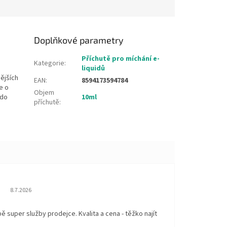
Doplňkové parametry
Příchutě pro míchání e-
Kategorie
:
liquidů
nějších
EAN
:
8594173594784
e o
Objem
 do
10ml
příchutě
:
Hodnocení obchodu je 5 z 5 hvězdiček.
8.7.2026
 super služby prodejce. Kvalita a cena - těžko najít