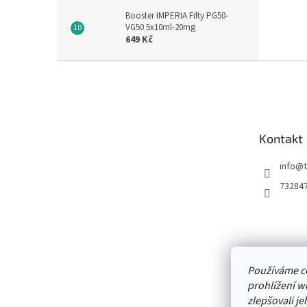
Booster IMPERIA Fifty PG50-
VG50 5x10ml-20mg
649 Kč
Z
á
p
a
t
Kontakt
í
info
@
73284
Používáme c
prohlížení w
zlepšovali je