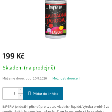
199 Kč
Měrná
Skladem (na prodejně)
cena:
Můžeme doručit do:
10.8.2026
Možnosti doručení
Přidat do košíku
IMPERIA je ideální příchuť pro tvotbu vlastních liquidů. Výroba probíhá za
nejpřísnějších hygienických standardů ve farmaceutické laboratoři v