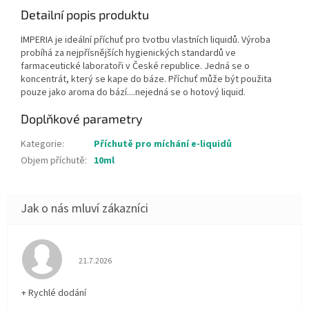
Detailní popis produktu
IMPERIA je ideální příchuť pro tvotbu vlastních liquidů. Výroba
probíhá za nejpřísnějších hygienických standardů ve
farmaceutické laboratoři v České republice. Jedná se o
koncentrát, který se kape do báze. Příchuť může být použita
pouze jako aroma do bází....nejedná se o hotový liquid.
Doplňkové parametry
Kategorie
:
Příchutě pro míchání e-liquidů
Objem příchutě
:
10ml
Hodnocení obchodu je 5 z 5 hvězdiček.
21.7.2026
+ Rychlé dodání