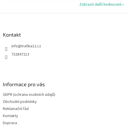
Zobrazit další hodnocení
Z
á
p
a
Kontakt
t
info
@
trafika12.cz
í
732847213
Informace pro vás
GDPR (ochrana osobních údajů)
Obchodní podmínky
Reklamační řád
Kontakty
Doprava