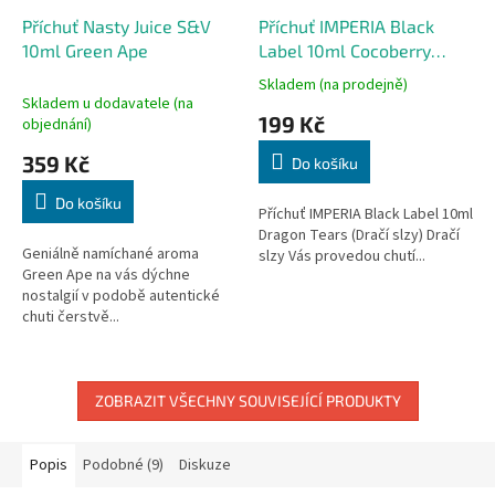
Příchuť Nasty Juice S&V
Příchuť IMPERIA Black
10ml Green Ape
Label 10ml Cocoberry
(Dragon Tears)
Skladem (na prodejně)
Průměrné
Skladem u dodavatele (na
hodnocení
199 Kč
objednání)
produktu
je
359 Kč
Do košíku
5,0
z
Do košíku
5
Příchuť IMPERIA Black Label 10ml
hvězdiček.
Dragon Tears (Dračí slzy) Dračí
Geniálně namíchané aroma
slzy Vás provedou chutí...
Green Ape na vás dýchne
nostalgií v podobě autentické
chuti čerstvě...
ZOBRAZIT VŠECHNY SOUVISEJÍCÍ PRODUKTY
Popis
Podobné (9)
Diskuze