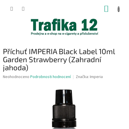
Přejít
NÁKUP
na
obsah
KOŠÍK
Příchuť IMPERIA Black Label 10ml
Garden Strawberry (Zahradní
jahoda)
Průměrné
Neohodnoceno
Podrobnosti hodnocení
Značka:
Imperia
hodnocení
produktu
je
0,0
z
5
hvězdiček.