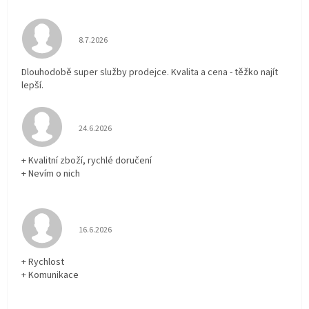
Hodnocení obchodu je 5 z 5 hvězdiček.
8.7.2026
Dlouhodobě super služby prodejce. Kvalita a cena - těžko najít
lepší.
Hodnocení obchodu je 5 z 5 hvězdiček.
24.6.2026
+ Kvalitní zboží, rychlé doručení
+ Nevím o nich
Hodnocení obchodu je 5 z 5 hvězdiček.
16.6.2026
+ Rychlost
+ Komunikace