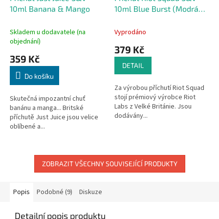
10ml Banana & Mango
10ml Blue Burst (Modrá
ledová tříšť)
Skladem u dodavatele (na
Vyprodáno
objednání)
379 Kč
359 Kč
DETAIL
Do košíku
Za výrobou příchutí Riot Squad
stojí prémiový výrobce Riot
Skutečná impozantní chuť
Labs z Velké Británie. Jsou
banánu a manga... Britské
dodávány...
příchutě Just Juice jsou velice
oblíbené a...
ZOBRAZIT VŠECHNY SOUVISEJÍCÍ PRODUKTY
Popis
Podobné (9)
Diskuze
Detailní popis produktu