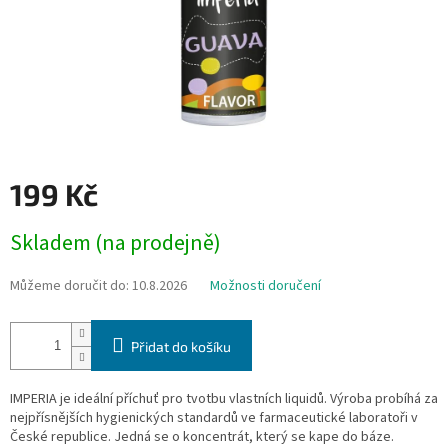
199 Kč
Měrná
Skladem (na prodejně)
cena:
Můžeme doručit do:
10.8.2026
Možnosti doručení
Přidat do košíku
IMPERIA je ideální příchuť pro tvotbu vlastních liquidů. Výroba probíhá za
nejpřísnějších hygienických standardů ve farmaceutické laboratoři v
České republice. Jedná se o koncentrát, který se kape do báze.