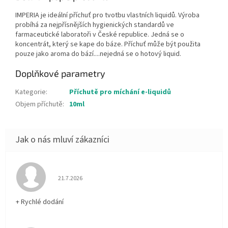
IMPERIA je ideální příchuť pro tvotbu vlastních liquidů. Výroba
probíhá za nejpřísnějších hygienických standardů ve
farmaceutické laboratoři v České republice. Jedná se o
koncentrát, který se kape do báze. Příchuť může být použita
pouze jako aroma do bází....nejedná se o hotový liquid.
Doplňkové parametry
Kategorie
:
Příchutě pro míchání e-liquidů
Objem příchutě
:
10ml
Hodnocení obchodu je 5 z 5 hvězdiček.
21.7.2026
+ Rychlé dodání