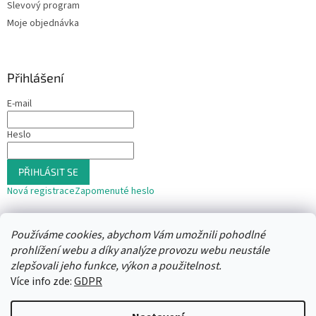
Slevový program
Moje objednávka
Přihlášení
E-mail
Heslo
PŘIHLÁSIT SE
Nová registrace
Zapomenuté heslo
nebo
Používáme cookies, abychom Vám umožnili pohodlné
Přihlásit se přes Seznam
prohlížení webu a díky analýze provozu webu neustále
zlepšovali jeho funkce, výkon a použitelnost.
Více info zde:
GDPR
Vytvořil Shoptet