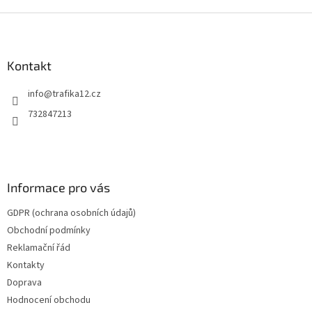
Z
á
p
a
Kontakt
t
info
@
trafika12.cz
í
732847213
Informace pro vás
GDPR (ochrana osobních údajů)
Obchodní podmínky
Reklamační řád
Kontakty
Doprava
Hodnocení obchodu