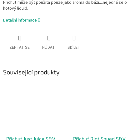
Příchuť může být použita pouze jako aroma do bází....nejedná se o
hotový liquid.
Detailní informace
ZEPTAT SE
HLÍDAT
SDÍLET
Související produkty
Příchuť Just Juice S&V
Příchuť Riot Squad S&V