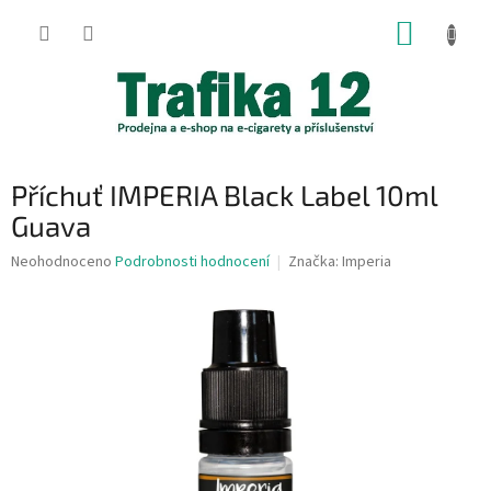
Přejít
NÁKUP
na
obsah
KOŠÍK
Příchuť IMPERIA Black Label 10ml
Guava
Průměrné
Neohodnoceno
Podrobnosti hodnocení
Značka:
Imperia
hodnocení
produktu
je
0,0
z
5
hvězdiček.