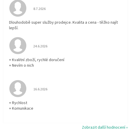
Hodnocení obchodu je 5 z 5 hvězdiček.
8.7.2026
Dlouhodobě super služby prodejce. Kvalita a cena - těžko najít
lepší.
Hodnocení obchodu je 5 z 5 hvězdiček.
24.6.2026
+ Kvalitní zboží, rychlé doručení
+ Nevím o nich
Hodnocení obchodu je 5 z 5 hvězdiček.
16.6.2026
+ Rychlost
+ Komunikace
Zobrazit další hodnocení