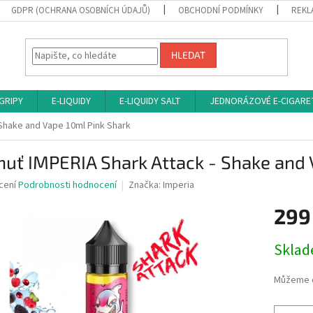
GDPR (OCHRANA OSOBNÍCH ÚDAJŮ)
OBCHODNÍ PODMÍNKY
REKL
HLEDAT
 GRIPY
E-LIQUIDY
E-LIQUIDY SALT
JEDNORÁZOVÉ E-CIGARE
 Shake and Vape 10ml Pink Shark
huť IMPERIA Shark Attack - Shake and 
né
cení
Podrobnosti hodnocení
Značka:
Imperia
ní
299
u
Měrná
Sklad
cena:
ek.
Můžeme d