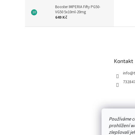
Booster IMPERIA Fifty PG50-
VG50 5x10ml-20mg
649 Kč
Z
á
p
a
t
Kontakt
í
info
@
73284
Používáme c
prohlížení w
zlepšovali je