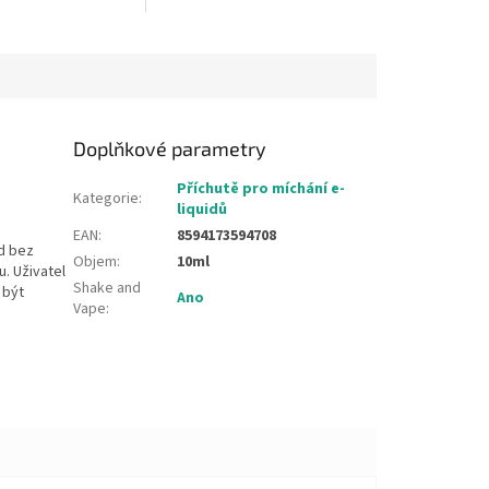
Doplňkové parametry
Příchutě pro míchání e-
Kategorie
:
liquidů
EAN
:
8594173594708
id bez
Objem
:
10ml
. Uživatel
Shake and
 být
Ano
Vape
: