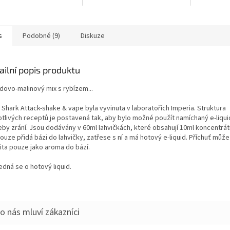
s
Podobné (9)
Diskuze
ailní popis produktu
dovo-malinový mix s rybízem...
 Shark Attack-shake & vape byla vyvinuta v laboratořích Imperia. Struktura
otlivých receptů je postavená tak, aby bylo možné použít namíchaný e-liqu
eby zrání. Jsou dodávány v 60ml lahvičkách, které obsahují 10ml koncentrátu
ouze přidá bázi do lahvičky, zatřese s ní a má hotový e-liquid. Příchuť může
ita pouze jako aroma do bází.
jedná se o hotový liquid.