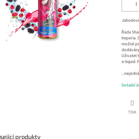
Jahodovo-
Řada Shar
Imperia. 
možné pou
dodávány 
Uživatel 
e-liquid.
...nejedná
Detailní 
TISK
sející produkty