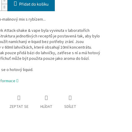
Přidat do košíku
malinový mix s rybízem...
k Attack-shake & vape byla vyvinuta v laboratořích
Struktura jednotlivých receptů je postavená tak, aby bylo
žít namíchaný e-liquid bez potřeby zrání. Jsou
v 60ml lahvičkách, které obsahují 10ml koncentrátu.
tak pouze přidá bázi do lahvičky, zatřese s ní a má hotový
 Příchuť může být použita pouze jako aroma do bází.
 se o hotový liquid.
informace
ZEPTAT SE
HLÍDAT
SDÍLET