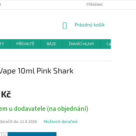
AMAČNÍ ŘÁD
KONTAKTY
DOPRAVA
Přihlášení
HODNOCENÍ OBCHODU
NÁKUPNÍ
Prázdný košík
KOŠÍK
TY
PŘÍCHUTĚ
BÁZE
ŽHAVÍCÍ HLAVY
Cartridge a Cle
Vape 10ml Pink Shark
 Kč
em u dodavatele (na objednání)
oručit do:
11.8.2026
Možnosti doručení