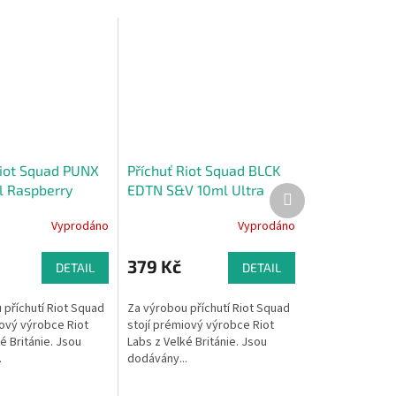
Riot Squad PUNX
Příchuť Riot Squad BLCK
 Raspberry
EDTN S&V 10ml Ultra
Další
produkt
(Malinová
Peach Tea (Ledový
Vyprodáno
Vyprodáno
)
broskvový čaj)
379 Kč
DETAIL
DETAIL
 příchutí Riot Squad
Za výrobou příchutí Riot Squad
iový výrobce Riot
stojí prémiový výrobce Riot
é Británie. Jsou
Labs z Velké Británie. Jsou
.
dodávány...