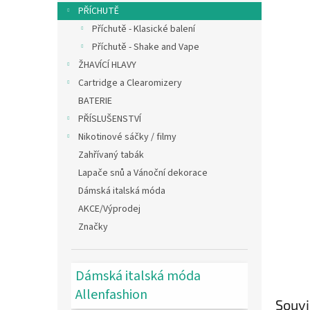
n
PŘÍCHUTĚ
e
Příchutě - Klasické balení
l
Příchutě - Shake and Vape
ŽHAVÍCÍ HLAVY
Cartridge a Clearomizery
BATERIE
PŘÍSLUŠENSTVÍ
Nikotinové sáčky / filmy
Zahřívaný tabák
Lapače snů a Vánoční dekorace
Dámská italská móda
AKCE/Výprodej
Značky
Dámská italská móda
Allenfashion
Souvi