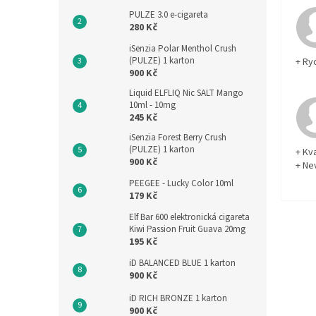
PULZE 3.0 e-cigareta
280 Kč
iSenzia Polar Menthol Crush
(PULZE) 1 karton
+ Ry
900 Kč
Liquid ELFLIQ Nic SALT Mango
10ml - 10mg
245 Kč
iSenzia Forest Berry Crush
(PULZE) 1 karton
+ Kva
900 Kč
+ Ne
PEEGEE - Lucky Color 10ml
179 Kč
Elf Bar 600 elektronická cigareta
Kiwi Passion Fruit Guava 20mg
195 Kč
iD BALANCED BLUE 1 karton
900 Kč
iD RICH BRONZE 1 karton
900 Kč