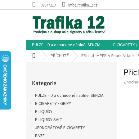
Přejít
732847213
info@trafika12.cz
na
obsah
PULZE - iD a ochucené náplně iSENZIA
E-CIGARETY /
Domů
PŘÍCHUTĚ
Příchuť IMPERIA Shark Attack -
P
Příc
o
Přeskočit
s
Průměr
2 hodno
Kategorie
kategorie
t
hodnoce
r
produkt
PULZE - iD a ochucené náplně iSENZIA
a
je
E-CIGARETY / GRIPY
5,0
n
z
E-LIQUIDY
n
5
í
E-LIQUIDY SALT
hvězdič
p
JEDNORÁZOVÉ E-CIGARETY
a
BÁZE