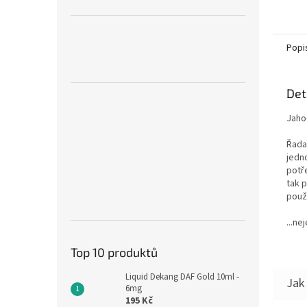
Popi
Det
Jaho
Řada
jedn
potř
tak p
použ
...ne
Top 10 produktů
Liquid Dekang DAF Gold 10ml -
6mg
195 Kč