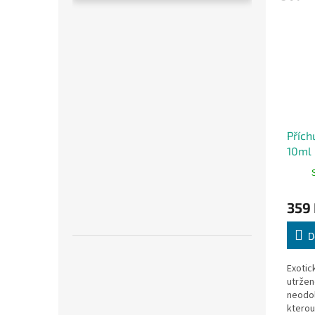
Přích
10ml
Fruit
359
D
Exotic
utržen
neodol
kterou 