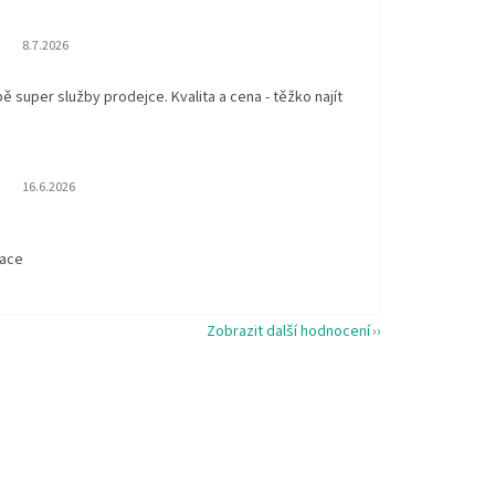
Hodnocení obchodu je 5 z 5 hvězdiček.
8.7.2026
 super služby prodejce. Kvalita a cena - těžko najít
Hodnocení obchodu je 5 z 5 hvězdiček.
16.6.2026
t
kace
Zobrazit další hodnocení