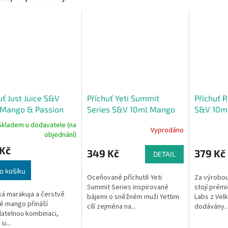
uť Just Juice S&V
Příchuť Yeti Summit
Příchuť 
 Mango & Passion
Series S&V 10ml Mango
S&V 10ml
Ice (Ledové mango)
Grenade 
Skladem u dodavatele (na
Vyprodáno
limonáda
objednání)
 Kč
349 Kč
379 Kč
DETAIL
o košíku
Oceňované příchutě Yeti
Za výrobou
Summit Series inspirované
stojí prém
ká marakuja a čerstvě
bájemi o sněžném muži Yettim
Labs z Velk
é mango přináší
cílí zejména na...
dodávány..
atelnou kombinaci,
si...