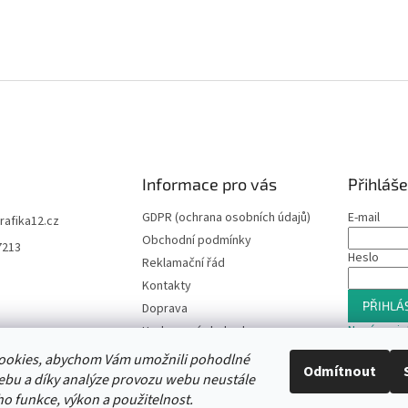
Informace pro vás
Přihláše
GDPR (ochrana osobních údajů)
E-mail
trafika12.cz
Obchodní podmínky
7213
Heslo
Reklamační řád
Kontakty
PŘIHLÁS
Doprava
Nová regis
Hodnocení obchodu
Slevový program
ookies, abychom Vám umožnili pohodlné
Odmítnout
Moje objednávka
ebu a díky analýze provozu webu neustále
ho funkce, výkon a použitelnost.