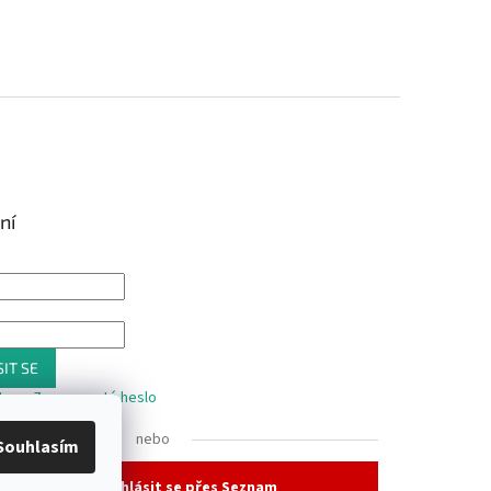
ní
IT SE
trace
Zapomenuté heslo
nebo
Souhlasím
Přihlásit se přes Seznam