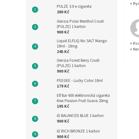
+ Ry
PULZE 3.0 e-cigareta
280 Kč
iSenzia Polar Menthol Crush
(PULZE) 1 karton
900 Kč
Liquid ELFLIQ Nic SALT Mango
+ Kva
10ml - 10mg
+ Ne
245 Kč
iSenzia Forest Berry Crush
(PULZE) 1 karton
900 Kč
PEEGEE - Lucky Color 10ml
179 Kč
Elf Bar 600 elektronická cigareta
Kiwi Passion Fruit Guava 20mg
195 Kč
iD BALANCED BLUE 1 karton
900 Kč
iD RICH BRONZE 1 karton
900 Kč