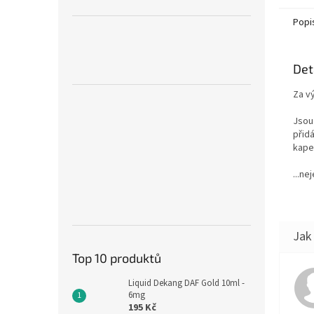
Popi
Det
Za vý
Jsou
přidá
kape
...ne
Top 10 produktů
Liquid Dekang DAF Gold 10ml -
6mg
195 Kč