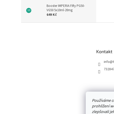
Booster IMPERIA Fifty PG50-
VG50 5x10ml-20mg
649 Kč
Z
á
p
a
t
Kontakt
í
info
@
73284
Používáme c
prohlížení w
zlepšovali je