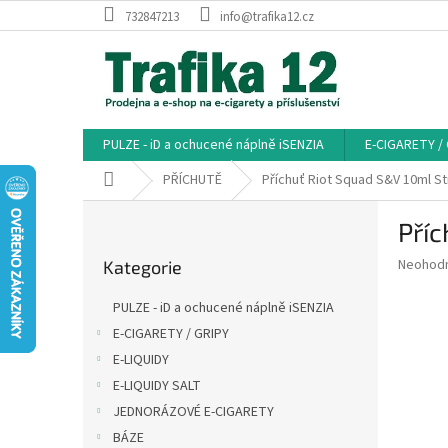
Přejít
732847213
info@trafika12.cz
na
obsah
PULZE - iD a ochucené náplně iSENZIA
E-CIGARETY /
Domů
PŘÍCHUTĚ
Příchuť Riot Squad S&V 10ml S
P
Pří
o
Přeskočit
s
Průměr
Neohod
Kategorie
kategorie
t
hodnoce
r
produkt
PULZE - iD a ochucené náplně iSENZIA
a
je
E-CIGARETY / GRIPY
0,0
n
z
E-LIQUIDY
n
5
í
E-LIQUIDY SALT
hvězdič
p
JEDNORÁZOVÉ E-CIGARETY
a
BÁZE