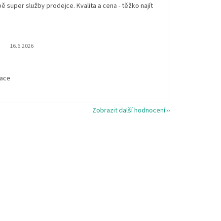
 super služby prodejce. Kvalita a cena - těžko najít
Hodnocení obchodu je 5 z 5 hvězdiček.
16.6.2026
t
kace
Zobrazit další hodnocení