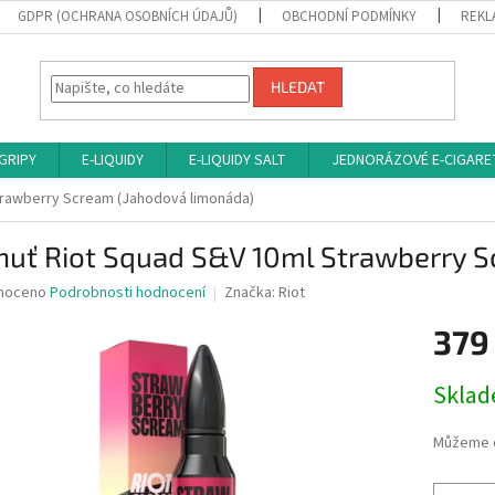
GDPR (OCHRANA OSOBNÍCH ÚDAJŮ)
OBCHODNÍ PODMÍNKY
REKL
HLEDAT
 GRIPY
E-LIQUIDY
E-LIQUIDY SALT
JEDNORÁZOVÉ E-CIGARE
trawberry Scream (Jahodová limonáda)
chuť Riot Squad S&V 10ml Strawberry 
né
noceno
Podrobnosti hodnocení
Značka:
Riot
ní
379
u
Měrná
Sklad
cena:
ek.
Můžeme d