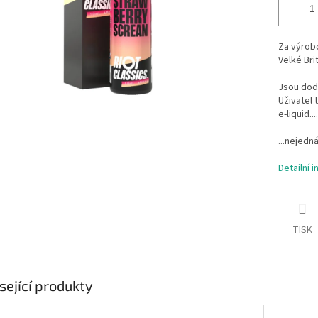
Za výrobo
Velké Bri
Jsou dodá
Uživatel 
e-liquid.
...nejedná
Detailní 
TISK
sející produkty