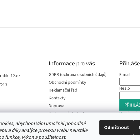
Informace pro vás
Přihláše
GDPR (ochrana osobních údajů)
E-mail
trafika12.cz
Obchodní podmínky
7213
Heslo
Reklamační řád
Kontakty
PŘIHLÁS
Doprava
Nová regis
Hodnocení obchodu
Slevový program
ookies, abychom Vám umožnili pohodlné
Odmítnout
Moje objednávka
ebu a díky analýze provozu webu neustále
ho funkce, výkon a použitelnost.