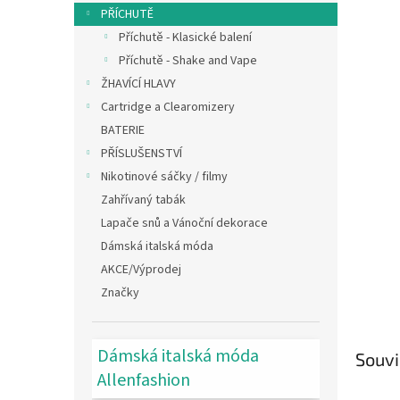
n
PŘÍCHUTĚ
e
Příchutě - Klasické balení
l
Příchutě - Shake and Vape
ŽHAVÍCÍ HLAVY
Cartridge a Clearomizery
BATERIE
PŘÍSLUŠENSTVÍ
Nikotinové sáčky / filmy
Zahřívaný tabák
Lapače snů a Vánoční dekorace
Dámská italská móda
AKCE/Výprodej
Značky
Dámská italská móda
Souvi
Allenfashion