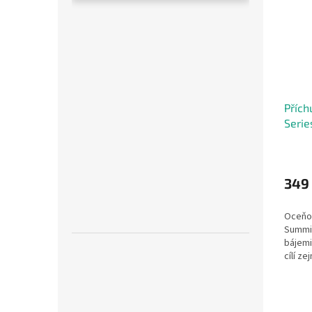
Přích
Serie
Straw
Raspb
jahod
349
Oceňov
Summit
bájemi
cílí ze