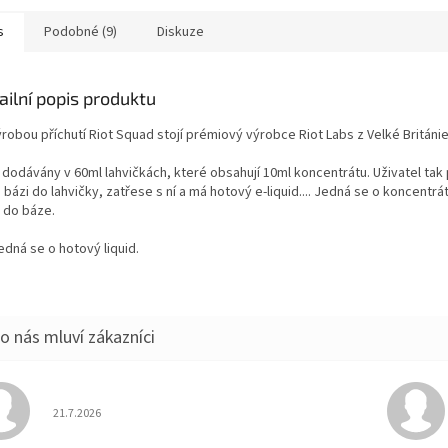
s
Podobné (9)
Diskuze
ailní popis produktu
robou příchutí Riot Squad stojí prémiový výrobce Riot Labs z Velké Británie
 dodávány v 60ml lahvičkách, které obsahují 10ml koncentrátu. Uživatel tak
 bázi do lahvičky, zatřese s ní a má hotový e-liquid.... Jedná se o koncentrá
 do báze.
jedná se o hotový liquid.
Hodnocení obchodu je 5 z 5 hvězdiček.
21.7.2026