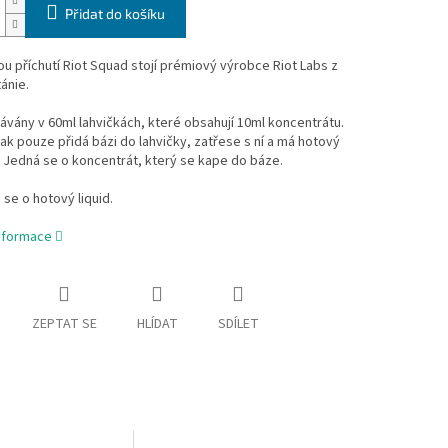
Přidat do košíku
u příchutí Riot Squad stojí prémiový výrobce Riot Labs z
tánie.
vány v 60ml lahvičkách, které obsahují 10ml koncentrátu.
tak pouze přidá bázi do lahvičky, zatřese s ní a má hotový
... Jedná se o koncentrát, který se kape do báze.
 se o hotový liquid.
informace
ZEPTAT SE
HLÍDAT
SDÍLET