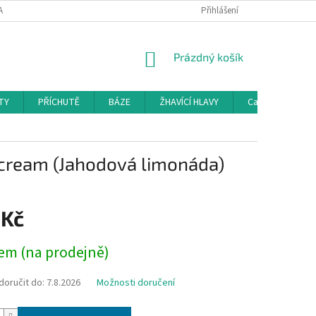
AMAČNÍ ŘÁD
KONTAKTY
DOPRAVA
Přihlášení
HODNOCENÍ OBCHODU
NÁKUPNÍ
Prázdný košík
KOŠÍK
TY
PŘÍCHUTĚ
BÁZE
ŽHAVÍCÍ HLAVY
Cartridge a Cle
Scream (Jahodová limonáda)
 Kč
em (na prodejně)
oručit do:
7.8.2026
Možnosti doručení