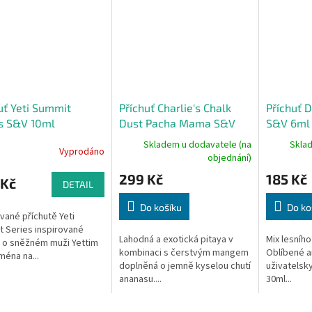
uť Yeti Summit
Příchuť Charlie's Chalk
Příchuť D
s S&V 10ml
Dust Pacha Mama S&V
S&V 6ml 
berry Cherry
10ml Mango, Pitaya,
Menthol
Skladem u dodavatele (na
Skla
Vyprodáno
erry Ice (Ledová
Pineapple
objednání)
a, třešeň a malina)
299 Kč
185 Kč
 Kč
DETAIL
Do košíku
Do ko
ané příchutě Yeti
 Series inspirované
Lahodná a exotická pitaya v
Mix lesníh
 o sněžném muži Yettim
kombinaci s čerstvým mangem
Oblíbené a
jména na...
doplněná o jemně kyselou chutí
uživatelsky
ananasu....
30ml...