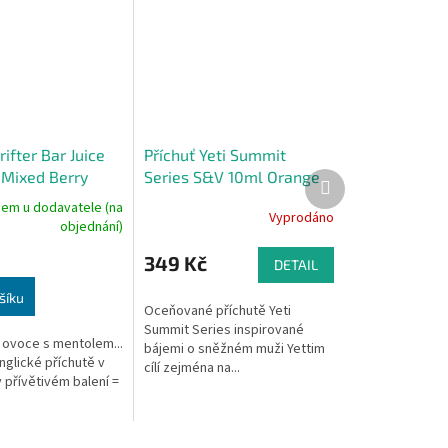
rifter Bar Juice
Příchuť Yeti Summit
Mixed Berry
Series S&V 10ml Orange
Další
produkt
Mango Ice (Ledový
dem u dodavatele (na
Vyprodáno
pomeranč a mango)
objednání)
349 Kč
DETAIL
šíku
Oceňované příchutě Yeti
Summit Series inspirované
o ovoce s mentolem...
bájemi o sněžném muži Yettim
nglické příchutě v
cílí zejména na...
 přívětivém balení =