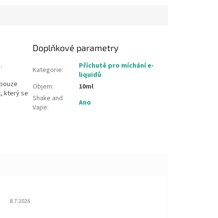
Doplňkové parametry
.
Příchutě pro míchání e-
Kategorie
:
liquidů
 pouze
Objem
:
10ml
t, který se
Shake and
Ano
Vape
:
Hodnocení obchodu je 5 z 5 hvězdiček.
8.7.2026