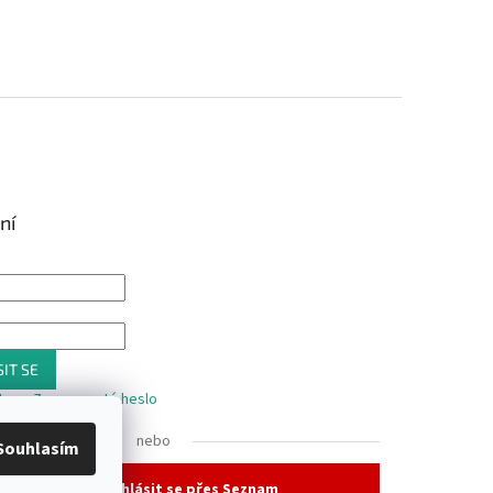
ní
IT SE
trace
Zapomenuté heslo
nebo
Souhlasím
Přihlásit se přes Seznam