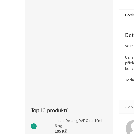
Popi
Det
Velmi
Uznáv
příc
konce
Jedná
Top 10 produktů
Liquid Dekang DAF Gold 10ml -
6mg
195 Kč