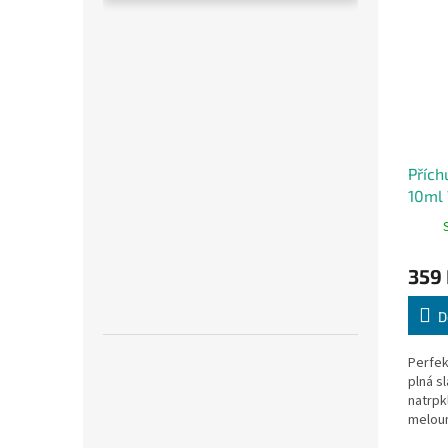
Přích
10ml
Cherr
359
D
Perfek
plná s
natrpk
meloun