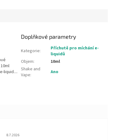
Doplňkové parametry
Příchutě pro míchání e-
Kategorie
:
liquidů
iové
Objem
:
10ml
 10ml
Shake and
liquid....
Ano
Vape
:
Hodnocení obchodu je 5 z 5 hvězdiček.
8.7.2026