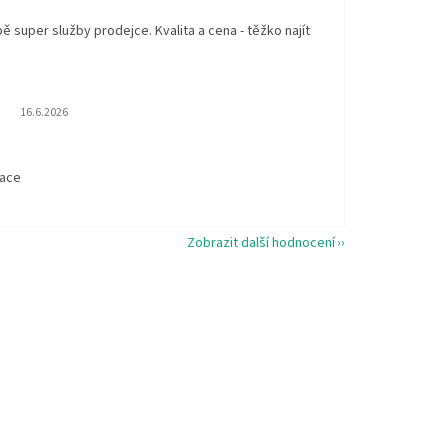
 super služby prodejce. Kvalita a cena - těžko najít
Hodnocení obchodu je 5 z 5 hvězdiček.
16.6.2026
t
kace
Zobrazit další hodnocení