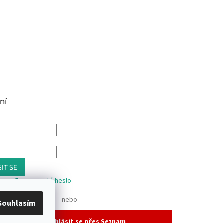
ní
IT SE
trace
Zapomenuté heslo
nebo
Souhlasím
Přihlásit se přes Seznam