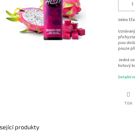
Velmi šťa
Uznávaný 
přichysta
jsou dodá
pouze při
Jedná se 
hotový li
Detailní 
TISK
sející produkty