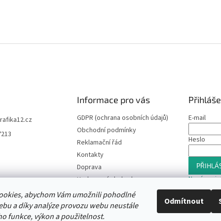
Informace pro vás
Přihláše
GDPR (ochrana osobních údajů)
E-mail
trafika12.cz
Obchodní podmínky
7213
Heslo
Reklamační řád
Kontakty
PŘIHLÁS
Doprava
Nová regis
Hodnocení obchodu
Slevový program
ookies, abychom Vám umožnili pohodlné
Odmítnout
Moje objednávka
ebu a díky analýze provozu webu neustále
ho funkce, výkon a použitelnost.