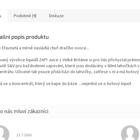
s
Podobné (9)
Diskuze
ailní popis produktu
 šťavnatá a mírně nasládlá chuť dračího ovoce...
aný výrobce liquidů ZAP! Juice z Velké Británie si pro Vás přichystal prém
hutě S&V pro každodenní vapování, které jsou dodávány v 60ml lahvičkách s
ntrátu. Uživatel tak pouze přidá bázi do lahvičky, zatřese s ní a má hotový e-
 se o koncentrát, který se kape do báze. ...nejedná se o hotový liquid.
Hodnocení obchodu je 5 z 5 hvězdiček.
21.7.2026