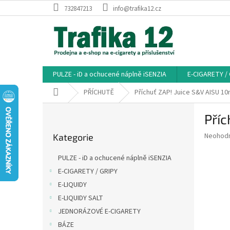
Přejít
732847213
info@trafika12.cz
na
obsah
PULZE - iD a ochucené náplně iSENZIA
E-CIGARETY /
Domů
PŘÍCHUTĚ
Příchuť ZAP! Juice S&V AISU 10
P
Příc
o
Přeskočit
s
Průměr
Neohod
Kategorie
kategorie
t
hodnoce
r
produkt
PULZE - iD a ochucené náplně iSENZIA
a
je
E-CIGARETY / GRIPY
0,0
n
z
E-LIQUIDY
n
5
í
E-LIQUIDY SALT
hvězdič
p
JEDNORÁZOVÉ E-CIGARETY
a
BÁZE