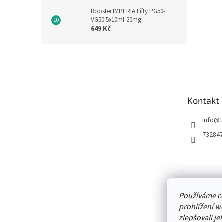
Booster IMPERIA Fifty PG50-
VG50 5x10ml-20mg
649 Kč
Z
á
p
a
t
Kontakt
í
info
@
73284
Používáme c
prohlížení w
zlepšovali je