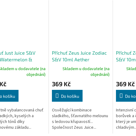
uť Just Juice S&V
Příchuť Zeus Juice Zodiac
Příchuť Z
 Watermelon &
S&V 10ml Aether
S&V 10m
y
Skladem u dodavatele (na
Skladem u dodavatele (na
Skla
objednání)
objednání)
 Kč
369 Kč
369 Kč
o košíku
Do košíku
Do ko
tně vybalancovaná chuť
Osvěžující kombinace
Intenzivní 
ladkých, kyselých a
sladkého, šťavnatého melounu
borůvek a 
lých tónů díky
s ledovou křupavostí...
který je u
ovému základu...
Společnost Zeus Juice...
chladivým..