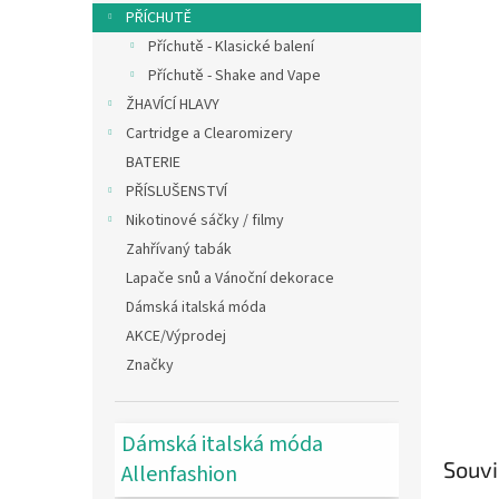
n
PŘÍCHUTĚ
e
Příchutě - Klasické balení
l
Příchutě - Shake and Vape
ŽHAVÍCÍ HLAVY
Cartridge a Clearomizery
BATERIE
PŘÍSLUŠENSTVÍ
Nikotinové sáčky / filmy
Zahřívaný tabák
Lapače snů a Vánoční dekorace
Dámská italská móda
AKCE/Výprodej
Značky
Dámská italská móda
Souvi
Allenfashion