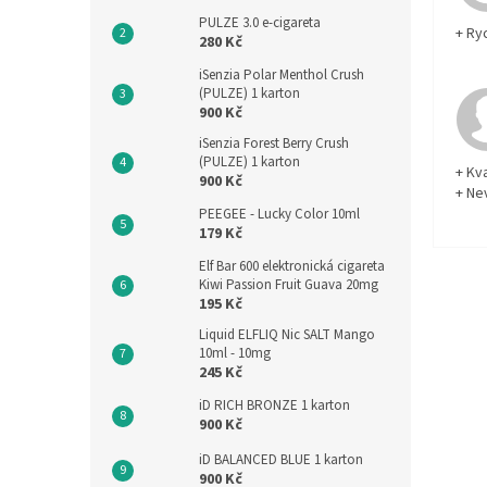
PULZE 3.0 e-cigareta
+ Ry
280 Kč
iSenzia Polar Menthol Crush
(PULZE) 1 karton
900 Kč
iSenzia Forest Berry Crush
(PULZE) 1 karton
+ Kva
900 Kč
+ Ne
PEEGEE - Lucky Color 10ml
179 Kč
Elf Bar 600 elektronická cigareta
Kiwi Passion Fruit Guava 20mg
195 Kč
Liquid ELFLIQ Nic SALT Mango
10ml - 10mg
245 Kč
iD RICH BRONZE 1 karton
900 Kč
iD BALANCED BLUE 1 karton
900 Kč