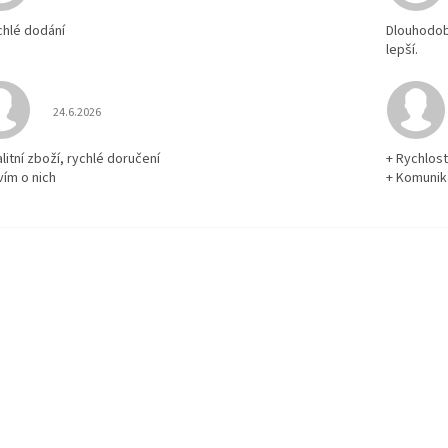
chlé dodání
Dlouhodobě
lepší.
Hodnocení obchodu je 5 z 5 hvězdiček.
24.6.2026
litní zboží, rychlé doručení
+ Rychlos
vím o nich
+ Komuni