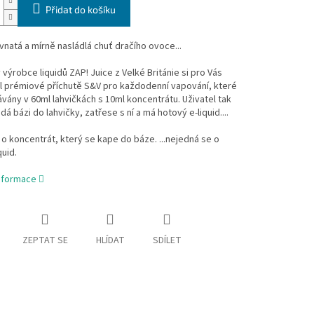
Přidat do košíku
vnatá a mírně nasládlá chuť dračího ovoce...
výrobce liquidů ZAP! Juice z Velké Británie si pro Vás
l prémiové příchutě S&V pro každodenní vapování, které
vány v 60ml lahvičkách s 10ml koncentrátu. Uživatel tak
dá bázi do lahvičky, zatřese s ní a má hotový e-liquid....
o koncentrát, který se kape do báze. ...nejedná se o
quid.
informace
ZEPTAT SE
HLÍDAT
SDÍLET