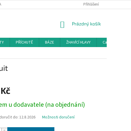
AMAČNÍ ŘÁD
KONTAKTY
DOPRAVA
Přihlášení
HODNOCENÍ OBCHODU
NÁKUPNÍ
Prázdný košík
KOŠÍK
TY
PŘÍCHUTĚ
BÁZE
ŽHAVÍCÍ HLAVY
Cartridge a Cle
uit
 Kč
em u dodavatele (na objednání)
oručit do:
12.8.2026
Možnosti doručení