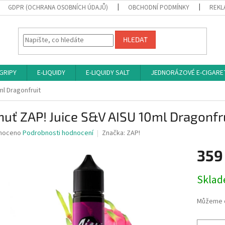
GDPR (OCHRANA OSOBNÍCH ÚDAJŮ)
OBCHODNÍ PODMÍNKY
REKL
HLEDAT
 GRIPY
E-LIQUIDY
E-LIQUIDY SALT
JEDNORÁZOVÉ E-CIGARE
ml Dragonfruit
huť ZAP! Juice S&V AISU 10ml Dragonfr
né
noceno
Podrobnosti hodnocení
Značka:
ZAP!
ní
359
u
Měrná
Sklad
cena:
ek.
Můžeme d