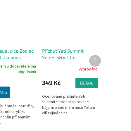
eus Juice Zodiac
Příchuť Yeti Summit
l Okeanos
Series S&V 10ml
Další
produkt
Strawberry Cherry
dem u dodavatele (na
Vyprodáno
Raspberry Ice (Ledová
objednání)
jahoda, třešeň a malina)
349 Kč
DETAIL
šíku
Oceňované příchutě Yeti
Summit Series inspirované
chuť směsi ostružin,
bájemi o sněžném muži Yettim
černého rybízu,
cílí zejména na...
mocněn příjemným
.