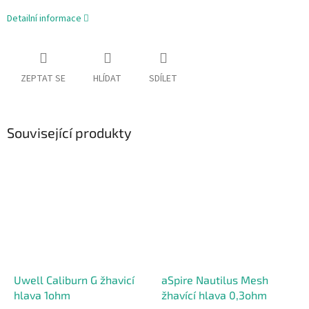
Detailní informace
ZEPTAT SE
HLÍDAT
SDÍLET
Související produkty
Uwell Caliburn G žhavicí
aSpire Nautilus Mesh
hlava 1ohm
žhavící hlava 0,3ohm