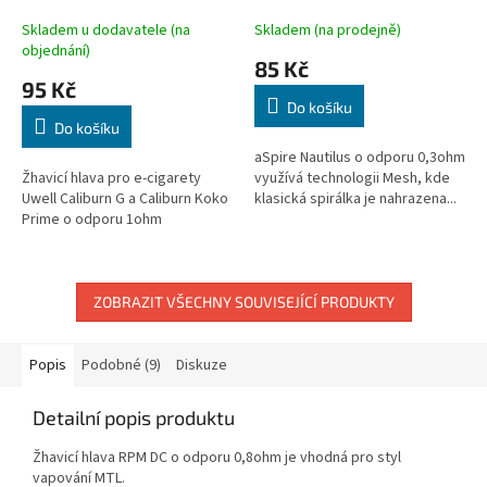
Skladem u dodavatele (na
Skladem (na prodejně)
objednání)
85 Kč
95 Kč
Do košíku
Do košíku
aSpire Nautilus o odporu 0,3ohm
Žhavicí hlava pro e-cigarety
využívá technologii Mesh, kde
Uwell Caliburn G a Caliburn Koko
klasická spirálka je nahrazena...
Prime o odporu 1ohm
ZOBRAZIT VŠECHNY SOUVISEJÍCÍ PRODUKTY
Popis
Podobné (9)
Diskuze
Detailní popis produktu
Žhavicí hlava RPM DC o odporu 0,8ohm je vhodná pro styl
vapování MTL.