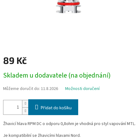
89 Kč
Měrná
Skladem u dodavatele (na objednání)
cena:
Můžeme doručit do:
11.8.2026
Možnosti doručení
Přidat do košíku
Žhavicí hlava RPM DC o odporu 0,8ohm je vhodná pro styl vapování MTL.
Je kompatibilní se žhavicími hlavami Nord.