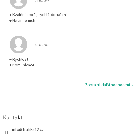
24.6.2026
+ Kvalitní zboží, rychlé doručení
+ Nevím o nich
Hodnocení obchodu je 5 z 5 hvězdiček.
16.6.2026
+ Rychlost
+ Komunikace
Zobrazit další hodnocení
Z
á
p
a
Kontakt
t
info
@
trafika12.cz
í