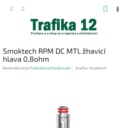
Přejít
NÁKUP
na
obsah
KOŠÍK
Smoktech RPM DC MTL žhavicí
hlava 0,8ohm
Průměrné
Neohodnoceno
Podrobnosti hodnocení
Značka:
Smoktech
hodnocení
produktu
je
0,0
z
5
hvězdiček.