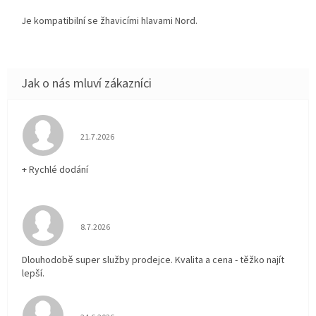
Je kompatibilní se žhavicími hlavami Nord.
Hodnocení obchodu je 5 z 5 hvězdiček.
21.7.2026
+ Rychlé dodání
Hodnocení obchodu je 5 z 5 hvězdiček.
8.7.2026
Dlouhodobě super služby prodejce. Kvalita a cena - těžko najít
lepší.
Hodnocení obchodu je 5 z 5 hvězdiček.