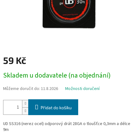
59 Kč
Měrná
Skladem u dodavatele (na objednání)
cena:
Můžeme doručit do:
11.8.2026
Možnosti doručení
Přidat do košíku
UD SS316 (nerez ocel) odporový drát 28GA o tloušťce 0,3mm a délce
9m