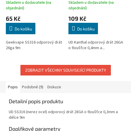
Skladem u dodavatele (na
Skladem u dodavatele (na
objednání)
objednání)
65 Kč
109 Kč
Do košíku
Do košíku
Geekvape SS316 odporový drát
UD Kanthal odporový drát 26GA
26ga 9m
o tloušťce 0,4mm a...
ZOBRAZIT VŠECHNY SOUVISEJÍCÍ PRODUKTY
Popis
Podobné (9)
Diskuze
Detailní popis produktu
UD SS316 (nerez ocel) odporový drát 28GA o tloušťce 0,3mm a
délce 9m
Doplňkové parametry