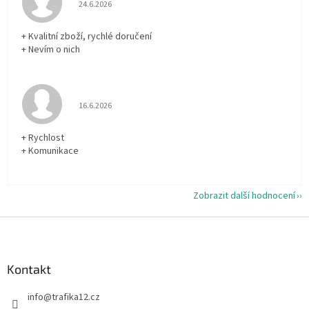
Hodnocení obchodu je 5 z 5 hvězdiček.
24.6.2026
+ Kvalitní zboží, rychlé doručení
+ Nevím o nich
Hodnocení obchodu je 5 z 5 hvězdiček.
16.6.2026
+ Rychlost
+ Komunikace
Zobrazit další hodnocení
Z
á
p
a
Kontakt
t
info
@
trafika12.cz
í