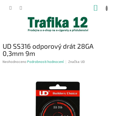
Přejít
NÁKUP
na
obsah
KOŠÍK
UD SS316 odporový drát 28GA
0,3mm 9m
Průměrné
Neohodnoceno
Podrobnosti hodnocení
Značka:
UD
hodnocení
produktu
je
0,0
z
5
hvězdiček.