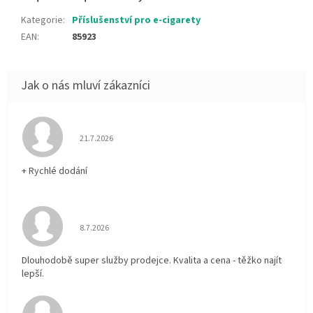
Kategorie
:
Příslušenství pro e-cigarety
EAN
:
85923
Hodnocení obchodu je 5 z 5 hvězdiček.
21.7.2026
+ Rychlé dodání
Hodnocení obchodu je 5 z 5 hvězdiček.
8.7.2026
Dlouhodobě super služby prodejce. Kvalita a cena - těžko najít
lepší.