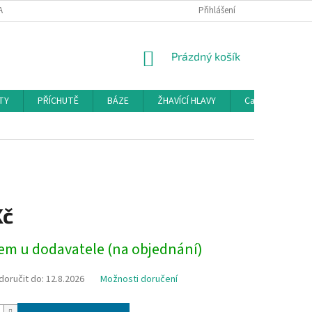
AMAČNÍ ŘÁD
KONTAKTY
DOPRAVA
Přihlášení
HODNOCENÍ OBCHODU
NÁKUPNÍ
Prázdný košík
KOŠÍK
TY
PŘÍCHUTĚ
BÁZE
ŽHAVÍCÍ HLAVY
Cartridge a Cle
Kč
em u dodavatele (na objednání)
oručit do:
12.8.2026
Možnosti doručení