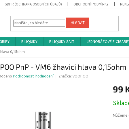
GDPR (OCHRANA OSOBNÍCH ÚDAJŮ)
OBCHODNÍ PODMÍNKY
REKL
HLEDAT
 GRIPY
E-LIQUIDY
E-LIQUIDY SALT
JEDNORÁZOVÉ E-CIGARE
 hlava 0,15ohm
POO PnP - VM6 žhavicí hlava 0,15ohm
né
noceno
Podrobnosti hodnocení
Značka:
VOOPOO
ní
99 
u
Měrná
Sklad
cena:
ek.
Můžeme d