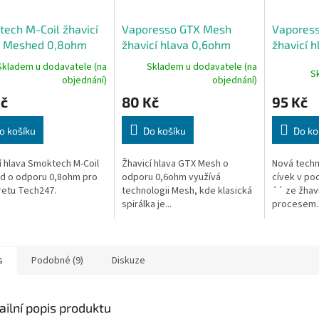
ech M-Coil žhavicí
Vaporesso GTX Mesh
Vapores
a Meshed 0,8ohm
žhavicí hlava 0,6ohm
žhavicí 
Skladem u dodavatele (na
Skladem u dodavatele (na
S
objednání)
objednání)
Kč
80 Kč
95 Kč
o košíku
Do košíku
Do ko
í hlava Smoktech M-Coil
Žhavicí hlava GTX Mesh o
Nová techn
d o odporu 0,8ohm pro
odporu 0,6ohm využívá
cívek v po
retu Tech247.
technologii Mesh, kde klasická
´´ ze žhavi
spirálka je...
procesem..
s
Podobné (9)
Diskuze
ailní popis produktu