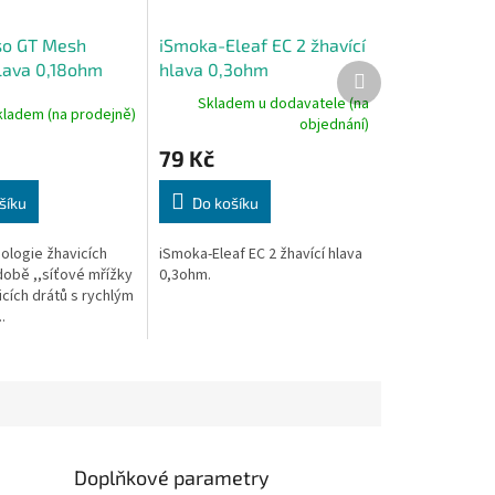
so GT Mesh
iSmoka-Eleaf EC 2 žhavící
hlava 0,18ohm
hlava 0,3ohm
Další
produkt
Skladem u dodavatele (na
kladem (na prodejně)
objednání)
79 Kč
šíku
Do košíku
ologie žhavicích
iSmoka-Eleaf EC 2 žhavící hlava
době ,,síťové mřížky
0,3ohm.
cích drátů s rychlým
.
Doplňkové parametry