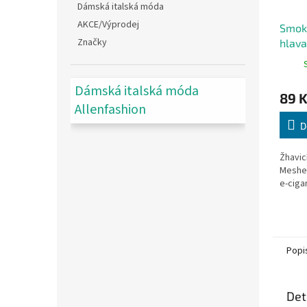
Dámská italská móda
AKCE/Výprodej
Smokt
Značky
hlav
Dámská italská móda
89 
Allenfashion
D
Žhavic
Meshe
e-ciga
Popi
Det