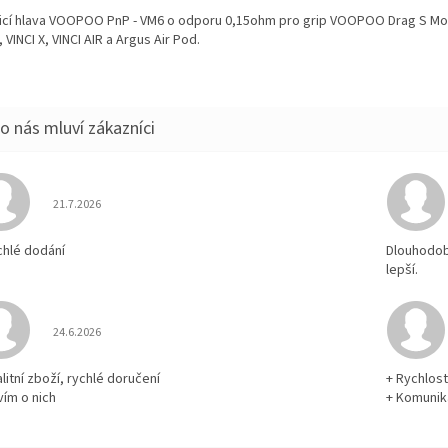
icí hlava VOOPOO PnP - VM6 o odporu 0,15ohm pro grip VOOPOO Drag S Mo
, VINCI X, VINCI AIR a Argus Air Pod.
Hodnocení obchodu je 5 z 5 hvězdiček.
21.7.2026
chlé dodání
Dlouhodobě
lepší.
Hodnocení obchodu je 5 z 5 hvězdiček.
24.6.2026
litní zboží, rychlé doručení
+ Rychlos
vím o nich
+ Komuni