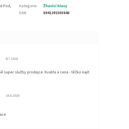
d Pod,
Kategorie
:
Žhavící hlavy
EAN
:
6941291503846
Hodnocení obchodu je 5 z 5 hvězdiček.
8.7.2026
 super služby prodejce. Kvalita a cena - těžko najít
Hodnocení obchodu je 5 z 5 hvězdiček.
16.6.2026
t
kace