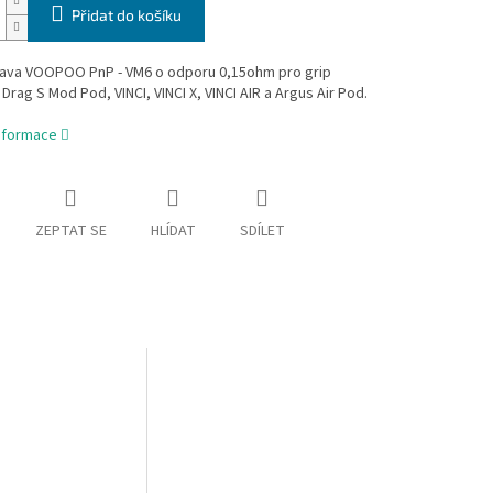
Přidat do košíku
hlava VOOPOO PnP - VM6 o odporu 0,15ohm pro grip
ag S Mod Pod, VINCI, VINCI X, VINCI AIR a Argus Air Pod.
informace
ZEPTAT SE
HLÍDAT
SDÍLET