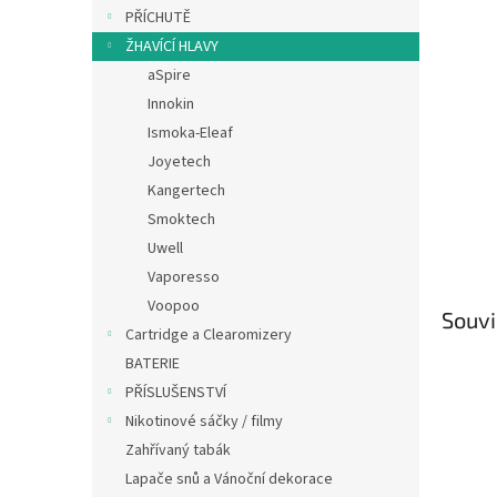
n
PŘÍCHUTĚ
e
ŽHAVÍCÍ HLAVY
l
aSpire
Innokin
Ismoka-Eleaf
Joyetech
Kangertech
Smoktech
Uwell
Vaporesso
Voopoo
Souvi
Cartridge a Clearomizery
BATERIE
PŘÍSLUŠENSTVÍ
Nikotinové sáčky / filmy
Zahřívaný tabák
Lapače snů a Vánoční dekorace