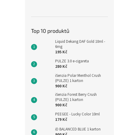
Top 10 produktů
Liquid Dekang DAF Gold 10ml -
6mg
195 Kč
PULZE 3.0 e-cigareta
280 Kč
iSenzia Polar Menthol Crush
(PULZE) 1 karton
900 Kč
iSenzia Forest Berry Crush
(PULZE) 1 karton
900 Kč
PEEGEE - Lucky Color 10ml
179 Kč
iD BALANCED BLUE 1 karton
900 Kč