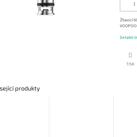
Žhavicí 
VOOPOO Dr
Detailní 
TISK
sející produkty