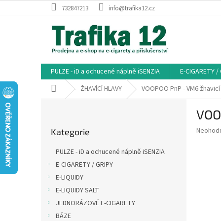
Přejít
732847213
info@trafika12.cz
na
obsah
PULZE - iD a ochucené náplně iSENZIA
E-CIGARETY /
Domů
ŽHAVÍCÍ HLAVY
VOOPOO PnP - VM6 žhavicí
P
VOO
o
Přeskočit
s
Průměr
Neohod
Kategorie
kategorie
t
hodnoce
r
produkt
PULZE - iD a ochucené náplně iSENZIA
a
je
E-CIGARETY / GRIPY
0,0
n
z
E-LIQUIDY
n
5
í
E-LIQUIDY SALT
hvězdič
p
JEDNORÁZOVÉ E-CIGARETY
a
BÁZE