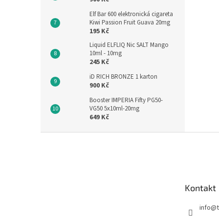
Elf Bar 600 elektronická cigareta
Kiwi Passion Fruit Guava 20mg
195 Kč
Liquid ELFLIQ Nic SALT Mango
10ml - 10mg
245 Kč
iD RICH BRONZE 1 karton
900 Kč
Booster IMPERIA Fifty PG50-
VG50 5x10ml-20mg
649 Kč
Z
á
p
a
t
Kontakt
í
info
@