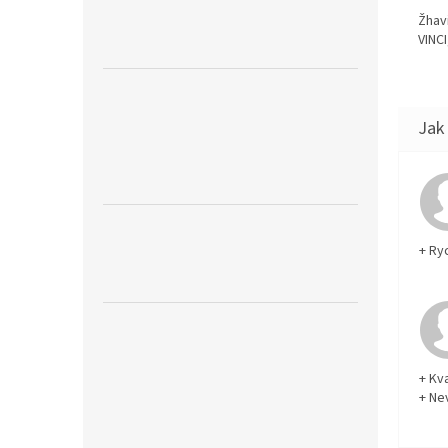
Žhav
VINCI
+ Ry
+ Kva
+ Ne