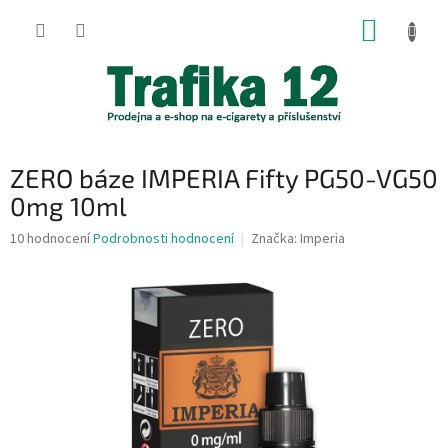
Přejít
NÁKUP
na
obsah
KOŠÍK
ZERO báze IMPERIA Fifty PG50-VG50
0mg 10ml
Průměrné
10 hodnocení
Podrobnosti hodnocení
Značka:
Imperia
hodnocení
produktu
je
5,0
z
5
hvězdiček.