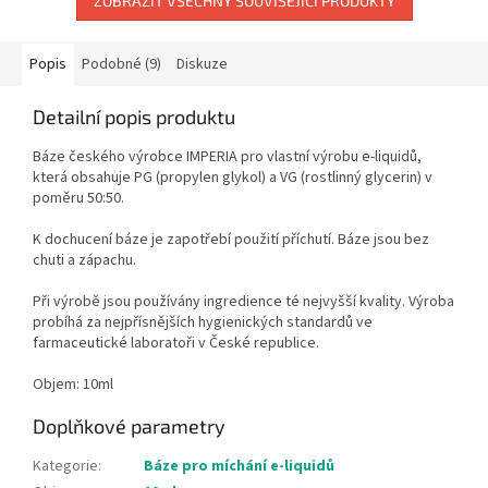
ZOBRAZIT VŠECHNY SOUVISEJÍCÍ PRODUKTY
Popis
Podobné (9)
Diskuze
Detailní popis produktu
Báze českého výrobce IMPERIA pro vlastní výrobu e-liquidů,
která obsahuje PG (propylen glykol) a VG (rostlinný glycerin) v
poměru 50:50.
K dochucení báze je zapotřebí použití příchutí. Báze jsou bez
chuti a zápachu.
Při výrobě jsou používány ingredience té nejvyšší kvality. Výroba
probíhá za nejpřísnějších hygienických standardů ve
farmaceutické laboratoři v České republice.
Objem: 10ml
Doplňkové parametry
Kategorie
:
Báze pro míchání e-liquidů