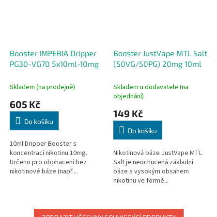
Booster IMPERIA Dripper
Booster JustVape MTL Salt
PG30-VG70 5x10ml-10mg
(50VG/50PG) 20mg 10ml
Skladem (na prodejně)
Skladem u dodavatele (na
objednání)
605 Kč
149 Kč
Do košíku
Do košíku
10ml Dripper Booster s
koncentrací nikotinu 10mg.
Nikotinová báze JustVape MTL
Určeno pro obohacení bez
Salt je neochucená základní
nikotinové báze (např....
báze s vysokým obsahem
nikotinu ve formě...