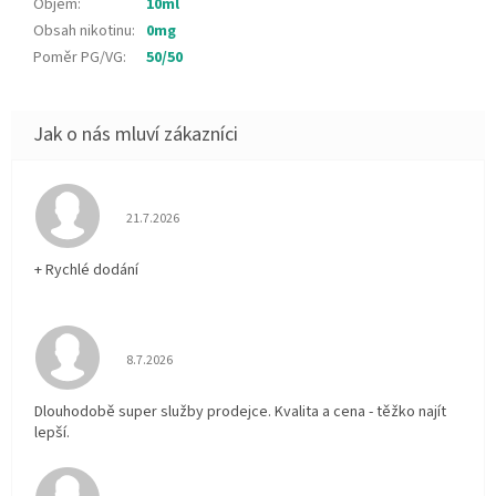
Objem
:
10ml
Obsah nikotinu
:
0mg
Poměr PG/VG
:
50/50
Hodnocení obchodu je 5 z 5 hvězdiček.
21.7.2026
+ Rychlé dodání
Hodnocení obchodu je 5 z 5 hvězdiček.
8.7.2026
Dlouhodobě super služby prodejce. Kvalita a cena - těžko najít
lepší.
Hodnocení obchodu je 5 z 5 hvězdiček.