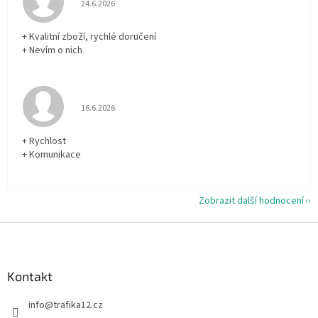
24.6.2026
+ Kvalitní zboží, rychlé doručení
+ Nevím o nich
Hodnocení obchodu je 5 z 5 hvězdiček.
16.6.2026
+ Rychlost
+ Komunikace
Zobrazit další hodnocení
Z
á
p
a
Kontakt
t
info
@
trafika12.cz
í