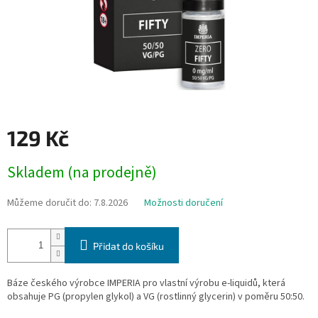
129 Kč
Měrná
Skladem (na prodejně)
cena:
Můžeme doručit do:
7.8.2026
Možnosti doručení
Přidat do košíku
Báze českého výrobce IMPERIA pro vlastní výrobu e-liquidů, která
obsahuje PG (propylen glykol) a VG (rostlinný glycerin) v poměru 50:50.