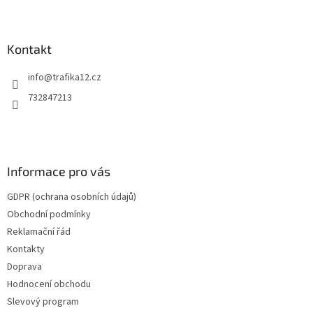
Z
á
p
a
Kontakt
t
info
@
trafika12.cz
í
732847213
Informace pro vás
GDPR (ochrana osobních údajů)
Obchodní podmínky
Reklamační řád
Kontakty
Doprava
Hodnocení obchodu
Slevový program