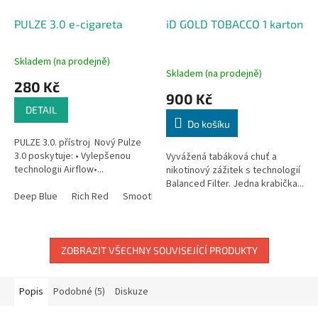
PULZE 3.0 e-cigareta
iD GOLD TOBACCO 1 karton
Skladem (na prodejně)
Průměrné
Skladem (na prodejně)
hodnocení
280 Kč
produktu
900 Kč
je
DETAIL
3,7
Do košíku
z
PULZE 3.0. přístroj Nový Pulze
5
3.0 poskytuje: • Vylepšenou
Vyvážená tabáková chuť a
hvězdiček.
technologii Airflow•...
nikotinový zážitek s technologií
Balanced Filter. Jedna krabička...
Deep Blue
Rich Red
Smooth Silver
Velvet Black
Vivid Aqua
ZOBRAZIT VŠECHNY SOUVISEJÍCÍ PRODUKTY
Popis
Podobné (5)
Diskuze