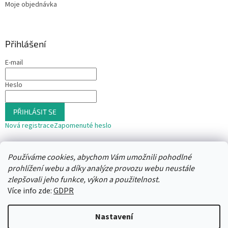
Moje objednávka
Přihlášení
E-mail
Heslo
PŘIHLÁSIT SE
Nová registrace
Zapomenuté heslo
nebo
Používáme cookies, abychom Vám umožnili pohodlné
Přihlásit se přes Seznam
prohlížení webu a díky analýze provozu webu neustále
zlepšovali jeho funkce, výkon a použitelnost.
Více info zde:
GDPR
Vytvořil Shoptet
Nastavení