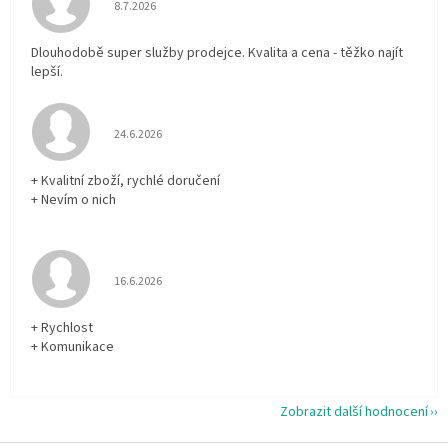
Hodnocení obchodu je 5 z 5 hvězdiček.
8.7.2026
Dlouhodobě super služby prodejce. Kvalita a cena - těžko najít
lepší.
Hodnocení obchodu je 5 z 5 hvězdiček.
24.6.2026
+ Kvalitní zboží, rychlé doručení
+ Nevím o nich
Hodnocení obchodu je 5 z 5 hvězdiček.
16.6.2026
+ Rychlost
+ Komunikace
Zobrazit další hodnocení