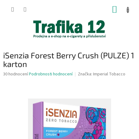
Přejít
NÁKUP
na
obsah
KOŠÍK
iSenzia Forest Berry Crush (PULZE) 1
karton
Průměrné
30 hodnocení
Podrobnosti hodnocení
Značka:
Imperial Tobacco
hodnocení
produktu
je
3,7
z
5
hvězdiček.