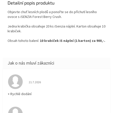
Detailní popis produktu
Objevte chuť lesních plodů a ponořte se do příchutí lesního
ovoce s iSENZIA Forest Berry Crush.
Jedna krabička obsahuje 20 ks iSenzia náplní. Karton obsahuje 10
krabiček.
Obsah tohoto balení:
10 krabiček iS náplní (1 karton) za 900,-.
Hodnocení obchodu je 5 z 5 hvězdiček.
21.7.2026
+ Rychlé dodání