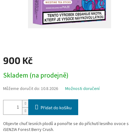
900 Kč
Měrná
Skladem (na prodejně)
cena:
Můžeme doručit do:
10.8.2026
Možnosti doručení
Přidat do košíku
Objevte chuť lesních plodů a ponořte se do příchutí lesního ovoce s
iSENZIA Forest Berry Crush.