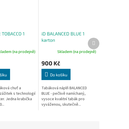
R TOBACCO 1
iD BALANCED BLUE 1
karton
Další
produkt
kladem (na prodejně)
Skladem (na prodejně)
900 Kč
šíku
Do košíku
ková chuť a
Tabáková náplň BALANCED
zážitek s technologií
BLUE - pečlivě namíchaný,
ter. Jedna krabička
vysoce kvalitní tabák pro
...
vyváženou, skutečně...