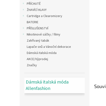
n
PŘÍCHUTĚ
e
ŽHAVÍCÍ HLAVY
l
Cartridge a Clearomizery
BATERIE
PŘÍSLUŠENSTVÍ
Nikotinové sáčky / filmy
Zahřívaný tabák
Lapače snů a Vánoční dekorace
Dámská italská móda
AKCE/Výprodej
Značky
Dámská italská móda
Souvi
Allenfashion