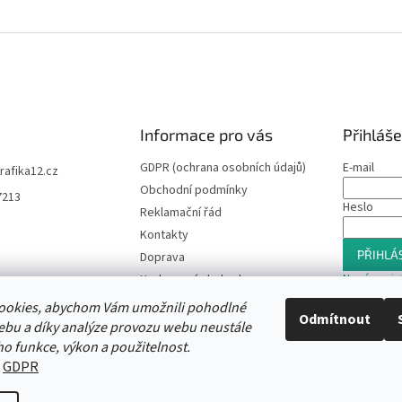
Informace pro vás
Přihláše
GDPR (ochrana osobních údajů)
E-mail
trafika12.cz
Obchodní podmínky
7213
Heslo
Reklamační řád
Kontakty
PŘIHLÁS
Doprava
Nová regis
Hodnocení obchodu
Slevový program
ookies, abychom Vám umožnili pohodlné
Odmítnout
Moje objednávka
ebu a díky analýze provozu webu neustále
ho funkce, výkon a použitelnost.
:
GDPR