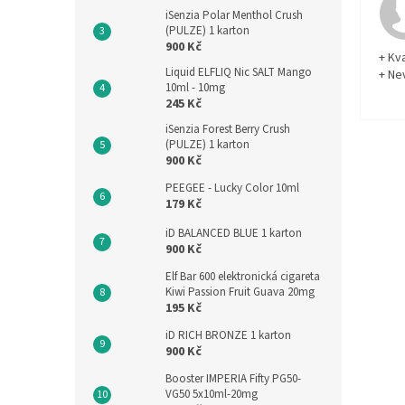
iSenzia Polar Menthol Crush
(PULZE) 1 karton
900 Kč
+ Kva
Liquid ELFLIQ Nic SALT Mango
+ Ne
10ml - 10mg
245 Kč
iSenzia Forest Berry Crush
(PULZE) 1 karton
900 Kč
PEEGEE - Lucky Color 10ml
179 Kč
iD BALANCED BLUE 1 karton
900 Kč
Elf Bar 600 elektronická cigareta
Kiwi Passion Fruit Guava 20mg
195 Kč
iD RICH BRONZE 1 karton
900 Kč
Booster IMPERIA Fifty PG50-
VG50 5x10ml-20mg