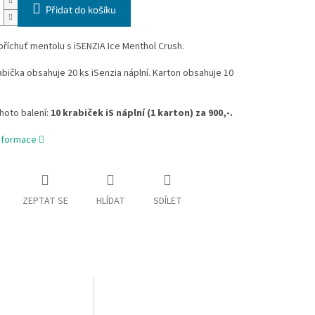
Přidat do košíku
příchuť mentolu s iSENZIA Ice Menthol Crush.
bička obsahuje 20 ks iSenzia náplní. Karton obsahuje 10
hoto balení:
10 krabiček iS náplní (1 karton) za 900,-.
informace
ZEPTAT SE
HLÍDAT
SDÍLET