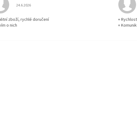
Hodnocení obchodu je 5 z 5 hvězdiček.
24.6.2026
litní zboží, rychlé doručení
+ Rychlos
vím o nich
+ Komuni