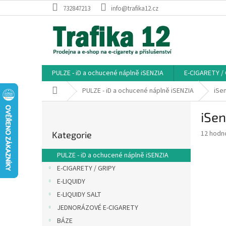
Přejít
732847213
info@trafika12.cz
na
obsah
PULZE - iD a ochucené náplně iSENZIA
E-CIGARETY /
Domů
PULZE - iD a ochucené náplně iSENZIA
iSen
P
iSen
o
Přeskočit
s
Průměr
12 hodn
Kategorie
kategorie
t
hodnoce
r
produkt
PULZE - iD a ochucené náplně iSENZIA
a
je
E-CIGARETY / GRIPY
3,7
n
z
E-LIQUIDY
n
5
í
E-LIQUIDY SALT
hvězdič
p
JEDNORÁZOVÉ E-CIGARETY
a
BÁZE