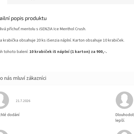
ailní popis produktu
ivá příchuť mentolu s iSENZIA Ice Menthol Crush.
a krabička obsahuje 20 ks iSenzia náplní. Karton obsahuje 10 krabiček.
h tohoto balení:
10 krabiček iS náplní (1 karton) za 900,-.
Hodnocení obchodu je 5 z 5 hvězdiček.
21.7.2026
chlé dodání
Dlouhodobě
lepší.