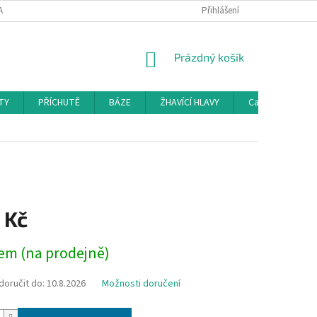
AMAČNÍ ŘÁD
KONTAKTY
DOPRAVA
Přihlášení
HODNOCENÍ OBCHODU
NÁKUPNÍ
Prázdný košík
KOŠÍK
TY
PŘÍCHUTĚ
BÁZE
ŽHAVÍCÍ HLAVY
Cartridge a Cle
n
 Kč
em (na prodejně)
oručit do:
10.8.2026
Možnosti doručení