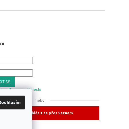
ní
IT SE
trace
Zapomenuté heslo
nebo
Souhlasím
Přihlásit se přes Seznam