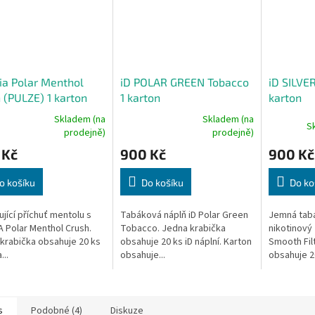
ia Polar Menthol
iD POLAR GREEN Tobacco
iD SILVE
 (PULZE) 1 karton
1 karton
karton
Skladem (na
Skladem (na
S
rné
Průměrné
prodejně)
prodejně)
cení
hodnocení
 Kč
900 Kč
900 Kč
ktu
produktu
je
4,0
o košíku
Do košíku
Do ko
z
5
jící příchuť mentolu s
Tabáková náplň iD Polar Green
Jemná tabá
ček.
hvězdiček.
A Polar Menthol Crush.
Tobacco. Jedna krabička
nikotinový 
krabička obsahuje 20 ks
obsahuje 20 ks iD náplní. Karton
Smooth Fil
...
obsahuje...
obsahuje 20
s
Podobné (4)
Diskuze