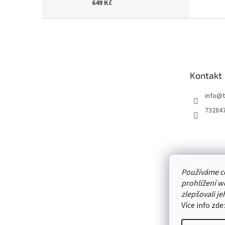
649 Kč
Z
á
p
a
t
Kontakt
í
info
@
73284
Používáme c
prohlížení w
zlepšovali je
Více info zde