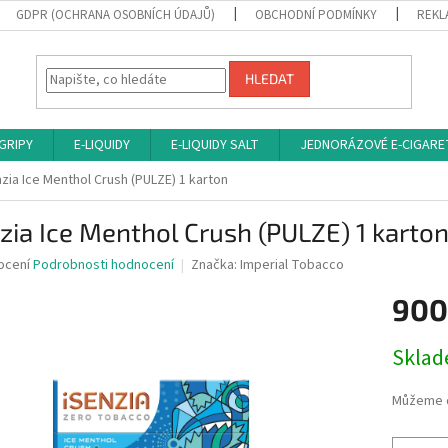
GDPR (OCHRANA OSOBNÍCH ÚDAJŮ)
OBCHODNÍ PODMÍNKY
REKL
HLEDAT
 GRIPY
E-LIQUIDY
E-LIQUIDY SALT
JEDNORÁZOVÉ E-CIGARE
zia Ice Menthol Crush (PULZE) 1 karton
zia Ice Menthol Crush (PULZE) 1 karto
né
ocení
Podrobnosti hodnocení
Značka:
Imperial Tobacco
ní
900
u
Měrná
Sklad
cena:
ek.
Můžeme d