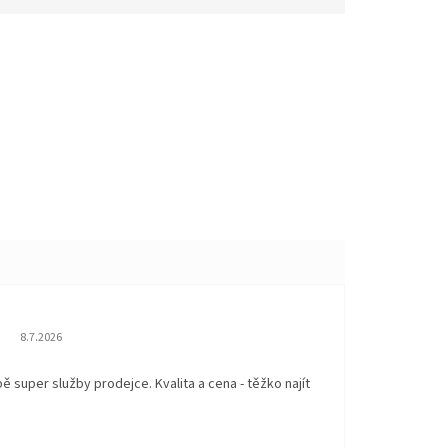
Hodnocení obchodu je 5 z 5 hvězdiček.
8.7.2026
 super služby prodejce. Kvalita a cena - těžko najít