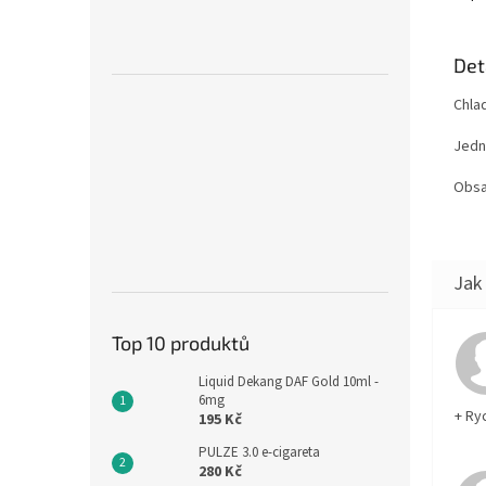
Det
Chlad
Jedn
Obsa
Top 10 produktů
Liquid Dekang DAF Gold 10ml -
6mg
+ Ry
195 Kč
PULZE 3.0 e-cigareta
280 Kč