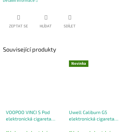
Detailní informace
ZEPTAT SE
HLÍDAT
SDÍLET
Související produkty
Novinka
VOOPOO VINCI S Pod
Uwell Caliburn G5
elektronická cigareta
elektronická cigareta
2000mAh Black
1600mAh Aurora Feathers