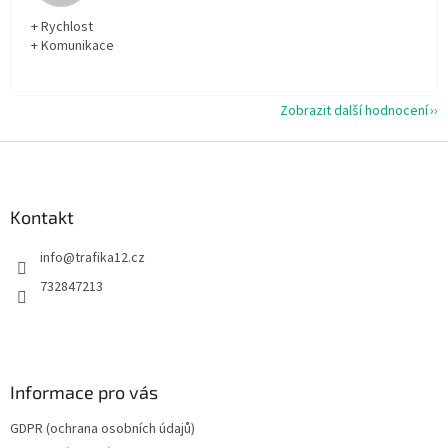
+ Rychlost
+ Komunikace
Zobrazit další hodnocení
Z
á
p
a
Kontakt
t
info
@
trafika12.cz
í
732847213
Informace pro vás
GDPR (ochrana osobních údajů)