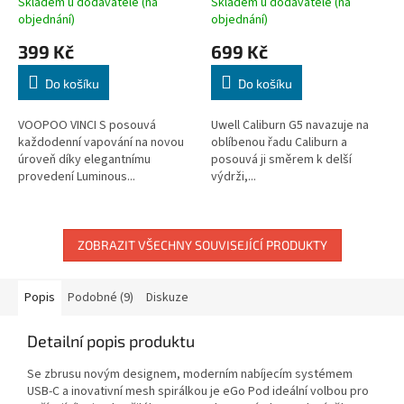
Skladem u dodavatele (na
Skladem u dodavatele (na
objednání)
objednání)
399 Kč
699 Kč
Do košíku
Do košíku
VOOPOO VINCI S posouvá
Uwell Caliburn G5 navazuje na
každodenní vapování na novou
oblíbenou řadu Caliburn a
úroveň díky elegantnímu
posouvá ji směrem k delší
provedení Luminous...
výdrži,...
ZOBRAZIT VŠECHNY SOUVISEJÍCÍ PRODUKTY
Popis
Podobné (9)
Diskuze
Detailní popis produktu
Se zbrusu novým designem, moderním nabíjecím systémem
USB-C a inovativní mesh spirálkou je eGo Pod ideální volbou pro