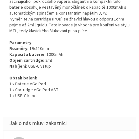
začínajícího i pokročilého vapera. Elegantní a kompaktní tělo
baterie obsahuje vestavěný monočlánek o kapacitě 1000mAh s
automatickým spínačem a konstantním napětím 3,7V.
Vyměnitelná cartridge (POD) se žhavící hlavou o odporu 1ohm
pojme až 2ml liquidu. Tato inovace je vhodná pro kouření ve stylu
MTL, tedy klasického šlukování pusa-plíce.
Parametry:
Rozměry:
19x110mm
Kapacita baterie:
1000mAh
Objem cartridge:
2ml
Nabíjení:
USB-C vstup
Obsah balení:
1 x Baterie eGo Pod
1 x Cartridge eGo Pod AST
1 x USB-C kabel