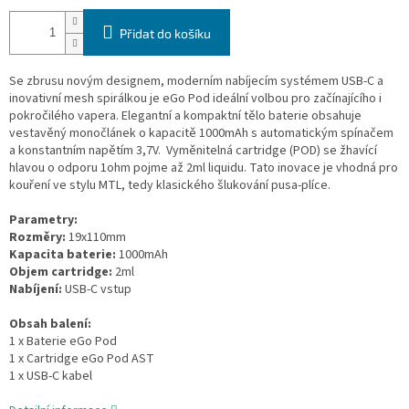
Přidat do košíku
Se zbrusu novým designem, moderním nabíjecím systémem USB-C a
inovativní mesh spirálkou je eGo Pod ideální volbou pro začínajícího i
pokročilého vapera. Elegantní a kompaktní tělo baterie obsahuje
vestavěný monočlánek o kapacitě 1000mAh s automatickým spínačem
a konstantním napětím 3,7V. Vyměnitelná cartridge (POD) se žhavící
hlavou o odporu 1ohm pojme až 2ml liquidu. Tato inovace je vhodná pro
kouření ve stylu MTL, tedy klasického šlukování pusa-plíce.
Parametry:
Rozměry:
19x110mm
Kapacita baterie:
1000mAh
Objem cartridge:
2ml
Nabíjení:
USB-C vstup
Obsah balení:
1 x Baterie eGo Pod
1 x Cartridge eGo Pod AST
1 x USB-C kabel