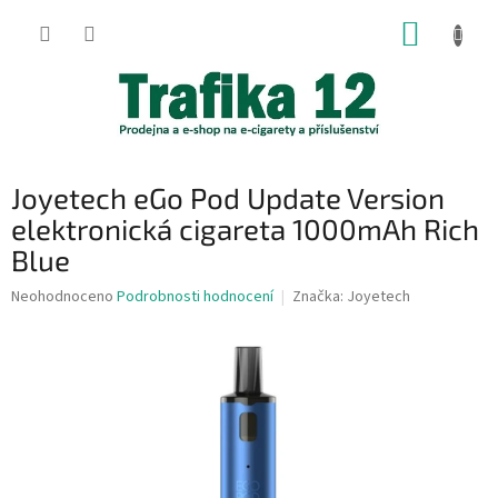
Přejít
NÁKUP
na
obsah
KOŠÍK
Joyetech eGo Pod Update Version
elektronická cigareta 1000mAh Rich
Blue
Průměrné
Neohodnoceno
Podrobnosti hodnocení
Značka:
Joyetech
hodnocení
produktu
je
0,0
z
5
hvězdiček.