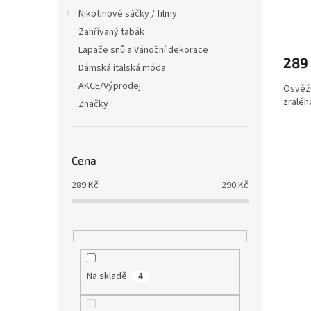
Nikotinové sáčky / filmy
Průmě
Zahřívaný tabák
hodno
Lapače snů a Vánoční dekorace
produ
289
je
Dámská italská móda
5,0
AKCE/Výprodej
Osvěžu
z
zralého
5
Značky
hvězdi
Cena
289
Kč
290
Kč
Na skladě
4