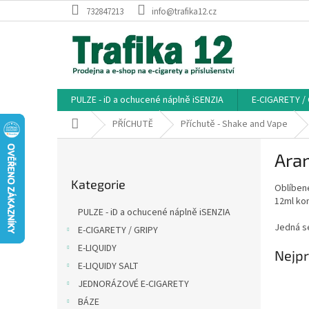
Přejít
732847213
info@trafika12.cz
na
obsah
PULZE - iD a ochucené náplně iSENZIA
E-CIGARETY /
Domů
PŘÍCHUTĚ
Příchutě - Shake and Vape
P
Ara
o
Přeskočit
s
Kategorie
kategorie
Oblíbené
t
12ml kon
r
PULZE - iD a ochucené náplně iSENZIA
a
Jedná se
E-CIGARETY / GRIPY
n
E-LIQUIDY
n
Nejpr
í
E-LIQUIDY SALT
p
JEDNORÁZOVÉ E-CIGARETY
a
BÁZE