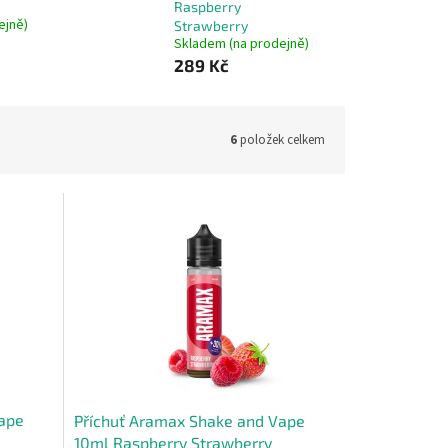
Raspberry
ejně)
Strawberry
Skladem (na prodejně)
289 Kč
6
položek celkem
Vape
Příchuť Aramax Shake and Vape
10ml Raspberry Strawberry