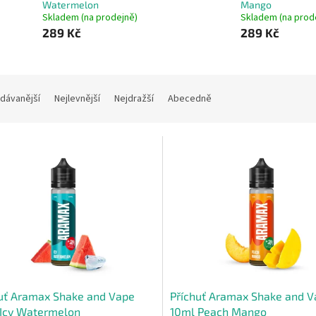
Watermelon
Mango
Skladem (na prodejně)
Skladem (na prod
289 Kč
289 Kč
dávanější
Nejlevnější
Nejdražší
Abecedně
uť Aramax Shake and Vape
Příchuť Aramax Shake and 
 Icy Watermelon
10ml Peach Mango