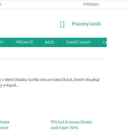
AMAČNÍ ŘÁD
KONTAKTY
DOPRAVA
Přihlášení
HODNOCENÍ OBCHODU
NÁKUPNÍ
Prázdný košík
KOŠÍK
TY
PŘÍCHUTĚ
BÁZE
ŽHAVÍCÍ HLAVY
Cartridge a Cle
 v 60ml Chubby Gorilla Unicorn lahvičkách, které obsahují
e-liquid....
Shake
Příchuť Aramax Shake
each
and Vape 10ml