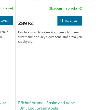
prodejně)
Skladem (na prodejně)
 košíku
Do košíku
289 Kč
u chuť
Existuje snad lahodnější spojení chutí, než
uť
tuzemské bobulky? Vyvážená směs zralých
sladkých...
Vape
Příchuť Aramax Shake and Vape
10ml Cool Green Apple