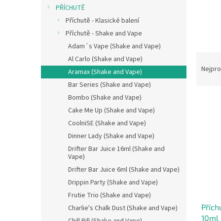
n
PŘÍCHUTĚ
e
Příchutě - Klasické balení
l
Příchutě - Shake and Vape
Adam´s Vape (Shake and Vape)
Ř
Al Carlo (Shake and Vape)
a
Nejpro
Aramax (Shake and Vape)
z
Bar Series (Shake and Vape)
e
Bombo (Shake and Vape)
V
n
ý
Cake Me Up (Shake and Vape)
í
p
p
CoolniSE (Shake and Vape)
i
r
Dinner Lady (Shake and Vape)
s
o
Drifter Bar Juice 16ml (Shake and
p
d
Vape)
r
u
Drifter Bar Juice 6ml (Shake and Vape)
o
k
Drippin Party (Shake and Vape)
d
t
Frutie Trio (Shake and Vape)
u
ů
Přích
k
Charlie's Chalk Dust (Shake and Vape)
10ml
t