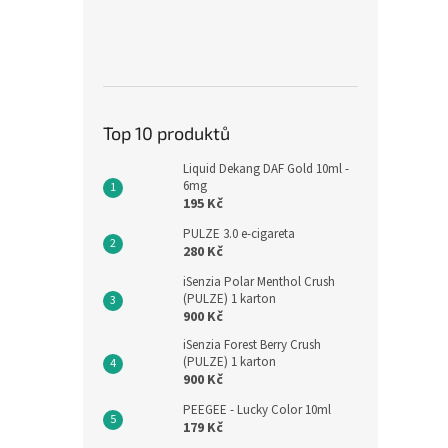
Top 10 produktů
Liquid Dekang DAF Gold 10ml -
6mg
195 Kč
PULZE 3.0 e-cigareta
280 Kč
iSenzia Polar Menthol Crush
(PULZE) 1 karton
900 Kč
iSenzia Forest Berry Crush
(PULZE) 1 karton
900 Kč
PEEGEE - Lucky Color 10ml
179 Kč