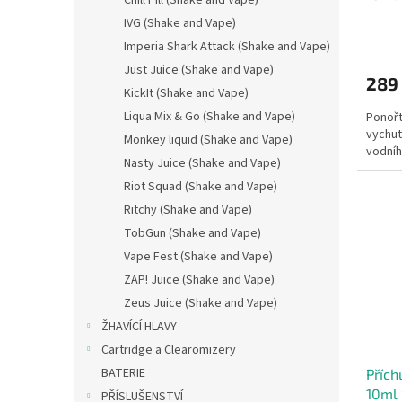
Chill Pill (Shake and Vape)
ů
IVG (Shake and Vape)
Imperia Shark Attack (Shake and Vape)
Just Juice (Shake and Vape)
289
KickIt (Shake and Vape)
Liqua Mix & Go (Shake and Vape)
Ponořt
vychut
Monkey liquid (Shake and Vape)
vodníh
Nasty Juice (Shake and Vape)
Riot Squad (Shake and Vape)
Ritchy (Shake and Vape)
TobGun (Shake and Vape)
Vape Fest (Shake and Vape)
ZAP! Juice (Shake and Vape)
Zeus Juice (Shake and Vape)
ŽHAVÍCÍ HLAVY
Cartridge a Clearomizery
BATERIE
Přích
10ml 
PŘÍSLUŠENSTVÍ