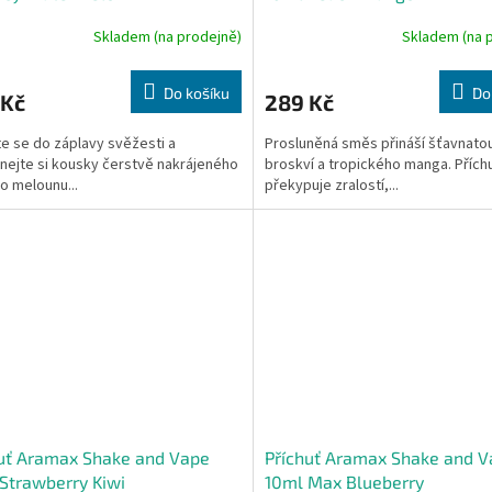
Skladem (na prodejně)
Skladem (na 
Do košíku
Do
 Kč
289 Kč
e se do záplavy svěžesti a
Prosluněná směs přináší šťavnato
nejte si kousky čerstvě nakrájeného
broskví a tropického manga. Přích
o melounu...
překypuje zralostí,...
uť Aramax Shake and Vape
Příchuť Aramax Shake and 
Strawberry Kiwi
10ml Max Blueberry