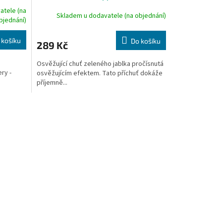
atele (na
Skladem u dodavatele (na objednání)
bjednání)
 košíku
Do košíku
289 Kč
Osvěžující chuť zeleného jablka pročísnutá
ry -
osvěžujícím efektem. Tato příchuť dokáže
příjemně...