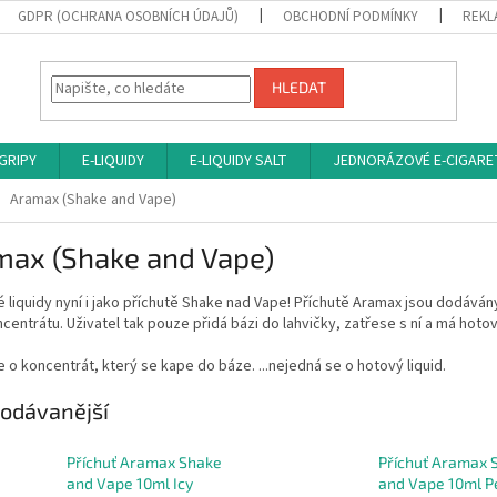
GDPR (OCHRANA OSOBNÍCH ÚDAJŮ)
OBCHODNÍ PODMÍNKY
REKL
HLEDAT
 GRIPY
E-LIQUIDY
E-LIQUIDY SALT
JEDNORÁZOVÉ E-CIGARE
Aramax (Shake and Vape)
max (Shake and Vape)
 liquidy nyní i jako příchutě Shake nad Vape! Příchutě Aramax jsou dodávány
centrátu. Uživatel tak pouze přidá bázi do lahvičky, zatřese s ní a má hotový 
 o koncentrát, který se kape do báze. ...nejedná se o hotový liquid.
odávanější
Příchuť Aramax Shake
Příchuť Aramax 
and Vape 10ml Icy
and Vape 10ml P