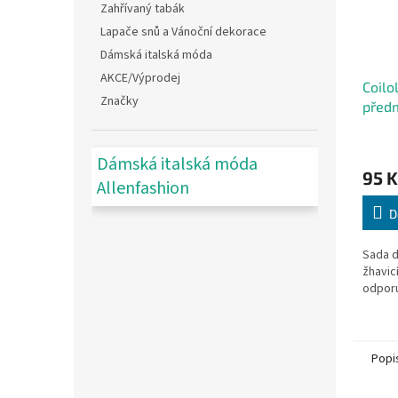
Zahřívaný tabák
Lapače snů a Vánoční dekorace
Dámská italská móda
AKCE/Výprodej
Coilo
Značky
předm
0,46
Dámská italská móda
95 K
Allenfashion
D
Sada d
žhavic
odporu
Popi