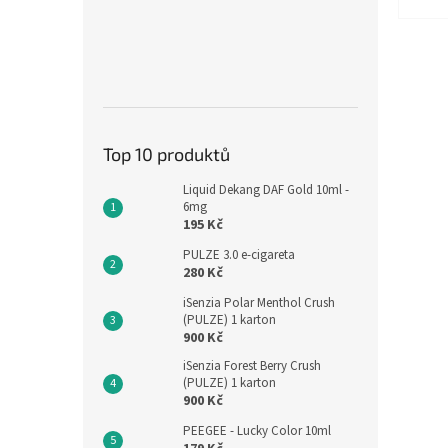
Top 10 produktů
Liquid Dekang DAF Gold 10ml -
6mg
195 Kč
PULZE 3.0 e-cigareta
280 Kč
iSenzia Polar Menthol Crush
(PULZE) 1 karton
900 Kč
iSenzia Forest Berry Crush
(PULZE) 1 karton
900 Kč
PEEGEE - Lucky Color 10ml