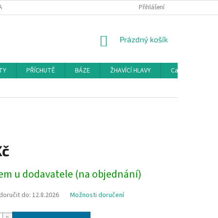
AMAČNÍ ŘÁD
KONTAKTY
DOPRAVA
Přihlášení
HODNOCENÍ OBCHODU
NÁKUPNÍ
Prázdný košík
KOŠÍK
TY
PŘÍCHUTĚ
BÁZE
ŽHAVÍCÍ HLAVY
Cartridge a Cle
Kč
em u dodavatele (na objednání)
oručit do:
12.8.2026
Možnosti doručení