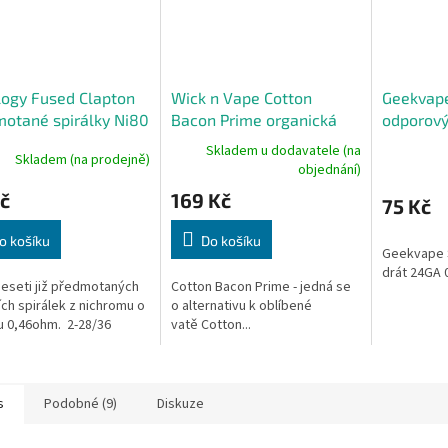
logy Fused Clapton
Wick n Vape Cotton
Geekvap
otané spirálky Ni80
Bacon Prime organická
odporový
ohm 10ks
bavlna
0,5mm 1
Skladem u dodavatele (na
Skladem (na prodejně)
objednání)
č
169 Kč
75 Kč
o košíku
Do košíku
Geekvape 
drát 24GA
eseti již předmotaných
Cotton Bacon Prime - jedná se
ích spirálek z nichromu o
o alternativu k oblíbené
 0,46ohm. 2-28/36
vatě Cotton...
s
Podobné (9)
Diskuze