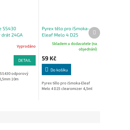
e SS430
Pyrex tělo pro iSmoka-
Další
 drát 24GA
Eleaf Melo 4 D25
produkt
0m
clearomizer 4,5ml
Skladem u dodavatele (na
Vyprodáno
objednání)
59 Kč
DETAIL
Do košíku
SS430 odporový
 0,5mm 10m
Pyrex tělo pro iSmoka-Eleaf
Melo 4 D25 clearomizer 4,5ml