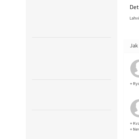
Det
Lahv
+ Ry
+ Kva
+ Ne