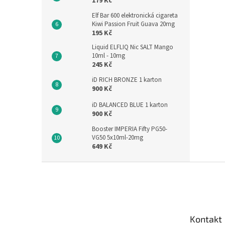
179 Kč
Elf Bar 600 elektronická cigareta
Kiwi Passion Fruit Guava 20mg
195 Kč
Liquid ELFLIQ Nic SALT Mango
10ml - 10mg
245 Kč
iD RICH BRONZE 1 karton
900 Kč
iD BALANCED BLUE 1 karton
900 Kč
Booster IMPERIA Fifty PG50-
VG50 5x10ml-20mg
649 Kč
Z
á
p
a
t
Kontakt
í