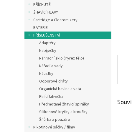
n
PŘÍCHUTĚ
e
ŽHAVÍCÍ HLAVY
l
Cartridge a Clearomizery
BATERIE
PŘÍSLUŠENSTVÍ
Adaptéry
Nabíječky
Náhradní sklo (Pyrex tělo)
Nářadí a sady
Náustky
Odporové dráty
Organická bavlna a vata
Plnící lahvička
Souvi
Předmotané žhavicí spirálky
Silikonové krytky a kroužky
Šňůrka a pouzdro
Nikotinové sáčky / filmy