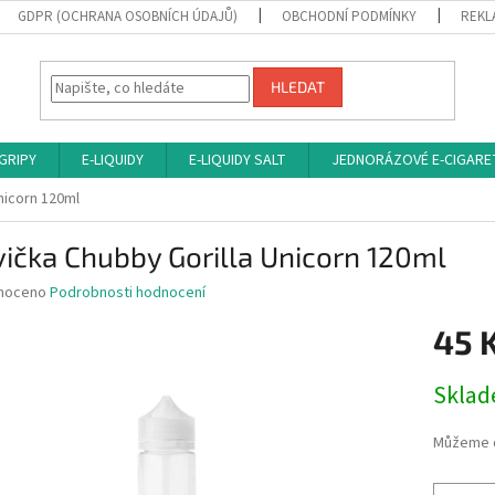
GDPR (OCHRANA OSOBNÍCH ÚDAJŮ)
OBCHODNÍ PODMÍNKY
REKL
HLEDAT
 GRIPY
E-LIQUIDY
E-LIQUIDY SALT
JEDNORÁZOVÉ E-CIGARE
nicorn 120ml
ička Chubby Gorilla Unicorn 120ml
né
noceno
Podrobnosti hodnocení
ní
45 
u
Měrná
Sklad
cena:
ek.
Můžeme d