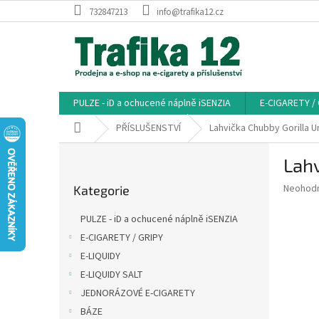
Přejít
732847213
info@trafika12.cz
na
obsah
PULZE - iD a ochucené náplně iSENZIA
E-CIGARETY /
Domů
PŘÍSLUŠENSTVÍ
Lahvička Chubby Gorilla U
P
Lahv
o
Přeskočit
s
Průměr
Neohod
Kategorie
kategorie
t
hodnoce
r
produkt
PULZE - iD a ochucené náplně iSENZIA
a
je
E-CIGARETY / GRIPY
0,0
n
z
E-LIQUIDY
n
5
í
E-LIQUIDY SALT
hvězdič
p
JEDNORÁZOVÉ E-CIGARETY
a
BÁZE