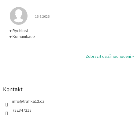
Hodnocení obchodu je 5 z 5 hvězdiček.
16.6.2026
+ Rychlost
+ Komunikace
Zobrazit další hodnocení
Z
á
p
a
Kontakt
t
info
@
trafika12.cz
í
732847213