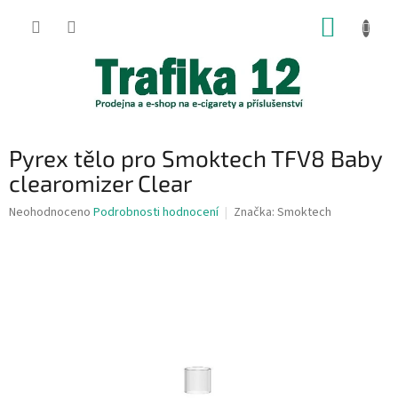
Přejít
NÁKUP
na
obsah
KOŠÍK
Pyrex tělo pro Smoktech TFV8 Baby
clearomizer Clear
Průměrné
Neohodnoceno
Podrobnosti hodnocení
Značka:
Smoktech
hodnocení
produktu
je
0,0
z
5
hvězdiček.