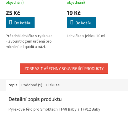
objednání)
objednání)
25 Kč
19 Kč
Do košíku
Do košíku
Prázdná lahvička s ryskou a
Lahvička s jehlou 10 ml
Flavourit logem určená pro
míchání e-liquidů a bází.
ZOBRAZIT VŠECHNY SOUVISEJÍCÍ PRODUKTY
Popis
Podobné (9)
Diskuze
Detailní popis produktu
Pyrexové tělo pro Smoktech TFV8 Baby a TFV12 Baby