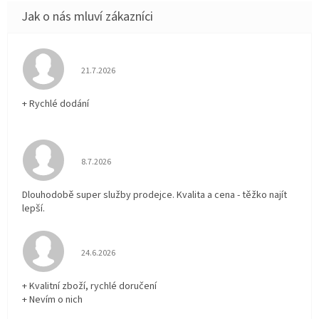
Hodnocení obchodu je 5 z 5 hvězdiček.
21.7.2026
+ Rychlé dodání
Hodnocení obchodu je 5 z 5 hvězdiček.
8.7.2026
Dlouhodobě super služby prodejce. Kvalita a cena - těžko najít
lepší.
Hodnocení obchodu je 5 z 5 hvězdiček.
24.6.2026
+ Kvalitní zboží, rychlé doručení
+ Nevím o nich