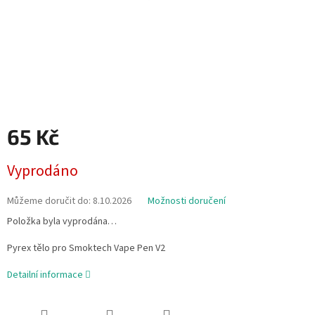
65 Kč
Měrná
Vyprodáno
cena:
Můžeme doručit do:
8.10.2026
Možnosti doručení
Položka byla vyprodána…
Pyrex tělo pro Smoktech Vape Pen V2
Detailní informace