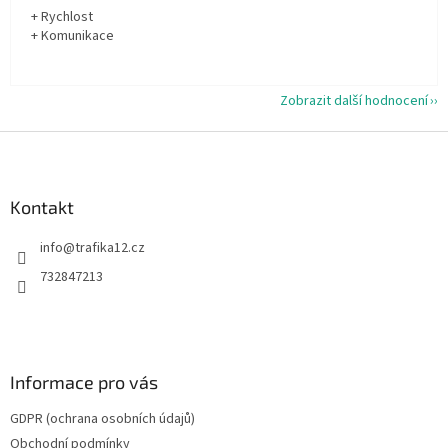
+ Rychlost
+ Komunikace
Zobrazit další hodnocení
Z
á
p
a
Kontakt
t
info
@
trafika12.cz
í
732847213
Informace pro vás
GDPR (ochrana osobních údajů)
Obchodní podmínky