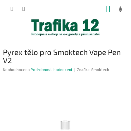
Přejít
NÁKUP
na
obsah
KOŠÍK
Pyrex tělo pro Smoktech Vape Pen
V2
Průměrné
Neohodnoceno
Podrobnosti hodnocení
Značka:
Smoktech
hodnocení
produktu
je
0,0
z
5
hvězdiček.