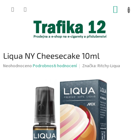
Přejít
NÁKUP
na
obsah
KOŠÍK
Liqua NY Cheesecake 10ml
Průměrné
Neohodnoceno
Podrobnosti hodnocení
Značka:
Ritchy-Liqua
hodnocení
produktu
je
0,0
z
5
hvězdiček.