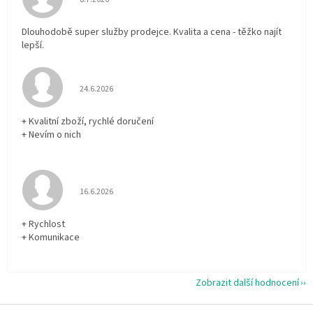
Dlouhodobě super služby prodejce. Kvalita a cena - těžko najít
lepší.
Hodnocení obchodu je 5 z 5 hvězdiček.
24.6.2026
+ Kvalitní zboží, rychlé doručení
+ Nevím o nich
Hodnocení obchodu je 5 z 5 hvězdiček.
16.6.2026
+ Rychlost
+ Komunikace
Zobrazit další hodnocení
Z