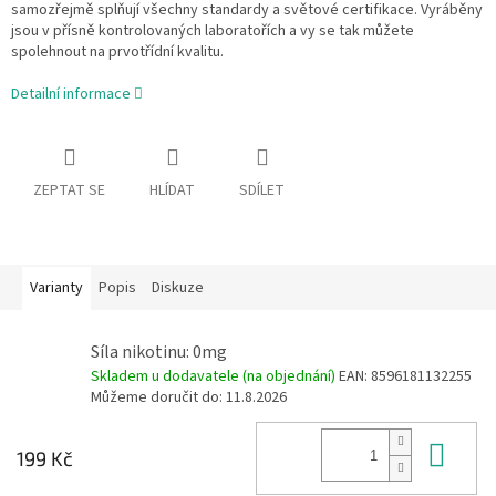
samozřejmě splňují všechny standardy a světové certifikace. Vyráběny
jsou v přísně kontrolovaných laboratořích a vy se tak můžete
spolehnout na prvotřídní kvalitu.
Detailní informace
ZEPTAT SE
HLÍDAT
SDÍLET
Varianty
Popis
Diskuze
Síla nikotinu: 0mg
Skladem u dodavatele (na objednání)
EAN:
8596181132255
Můžeme doručit do:
11.8.2026
Do 
199 Kč