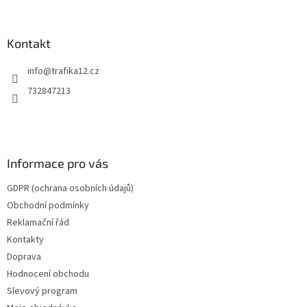
á
p
a
Kontakt
t
info
@
trafika12.cz
í
732847213
Informace pro vás
GDPR (ochrana osobních údajů)
Obchodní podmínky
Reklamační řád
Kontakty
Doprava
Hodnocení obchodu
Slevový program