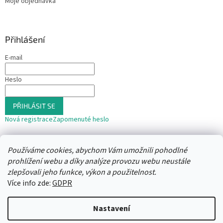
Moje objednávka
Přihlášení
E-mail
Heslo
PŘIHLÁSIT SE
Nová registrace
Zapomenuté heslo
nebo
Používáme cookies, abychom Vám umožnili pohodlné
Přihlásit se přes Seznam
prohlížení webu a díky analýze provozu webu neustále
zlepšovali jeho funkce, výkon a použitelnost.
Více info zde:
GDPR
Vytvořil Shoptet
Nastavení