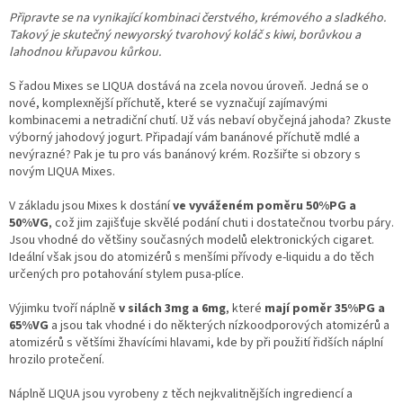
Připravte se na vynikající kombinaci čerstvého, krémového a sladkého.
Takový je skutečný newyorský tvarohový koláč s kiwi, borůvkou a
lahodnou křupavou kůrkou.
S řadou Mixes se LIQUA dostává na zcela novou úroveň. Jedná se o
nové, komplexnější příchutě, které se vyznačují zajímavými
kombinacemi a netradiční chutí. Už vás nebaví obyčejná jahoda? Zkuste
výborný jahodový jogurt. Připadají vám banánové příchutě mdlé a
nevýrazné? Pak je tu pro vás banánový krém. Rozšiřte si obzory s
novým LIQUA Mixes.
V základu jsou Mixes k dostání
ve vyváženém poměru 50%PG a
50%VG
, což jim zajišťuje skvělé podání chuti i dostatečnou tvorbu páry.
Jsou vhodné do většiny současných modelů elektronických cigaret.
Ideální však jsou do atomizérů s menšími přívody e-liquidu a do těch
určených pro potahování stylem pusa-plíce.
Výjimku tvoří náplně
v silách 3mg a 6mg
, které
mají poměr 35%PG a
65%VG
a jsou tak vhodné i do některých nízkoodporových atomizérů a
atomizérů s většími žhavícími hlavami, kde by při použití řidších náplní
hrozilo protečení.
Náplně LIQUA jsou vyrobeny z těch nejkvalitnějších ingrediencí a