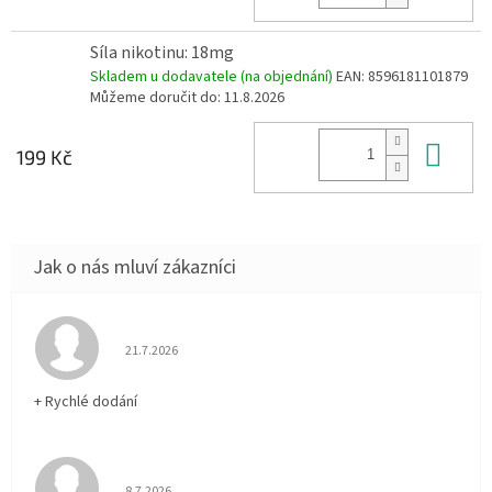
Síla nikotinu: 18mg
Skladem u dodavatele (na objednání)
EAN:
8596181101879
Můžeme doručit do:
11.8.2026
Do 
199 Kč
Hodnocení obchodu je 5 z 5 hvězdiček.
21.7.2026
+ Rychlé dodání
Hodnocení obchodu je 5 z 5 hvězdiček.
8.7.2026