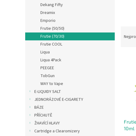
n
Dekang Fifty
e
Dreamix
l
Emporio
Frutie (50/50)
Ř
a
Frutie (70/30)
Nejpro
z
Frutie COOL
e
Liqua
V
n
Liqua 4Pack
ý
í
PEEGEE
p
p
i
r
TobGun
s
o
WAY to Vape
p
d
E-LIQUIDY SALT
r
u
JEDNORÁZOVÉ E-CIGARETY
o
k
BÁZE
d
t
PŘÍCHUTĚ
u
ů
Fruti
k
ŽHAVÍCÍ HLAVY
10ml
t
Cartridge a Clearomizery