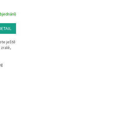
bjednání)
DETAIL
ete ještě
 zralé,
mg