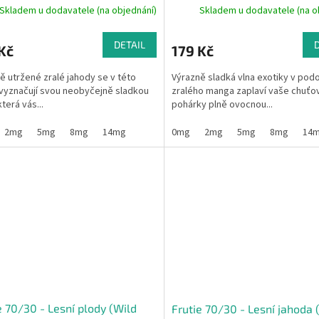
Skladem u dodavatele (na objednání)
Skladem u dodavatele (na o
DETAIL
Kč
179 Kč
ě utržené zralé jahody se v této
Výrazně sladká vlna exotiky v pod
 vyznačují svou neobyčejně sladkou
zralého manga zaplaví vaše chuťo
která vás...
pohárky plně ovocnou...
2mg
5mg
8mg
14mg
0mg
2mg
5mg
8mg
14
e 70/30 - Lesní plody (Wild
Frutie 70/30 - Lesní jahoda 