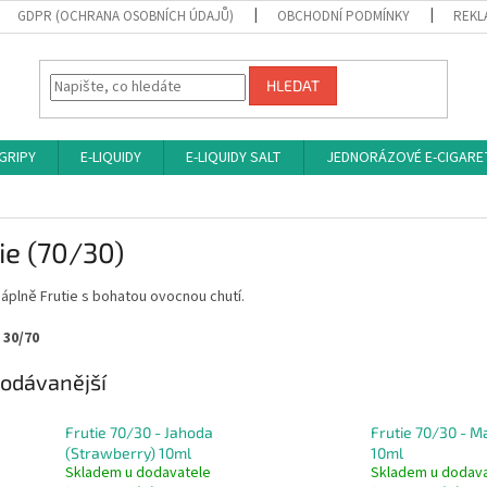
GDPR (OCHRANA OSOBNÍCH ÚDAJŮ)
OBCHODNÍ PODMÍNKY
REKL
HLEDAT
 GRIPY
E-LIQUIDY
E-LIQUIDY SALT
JEDNORÁZOVÉ E-CIGARE
ie (70/30)
áplně Frutie s bohatou ovocnou chutí.
 30/70
odávanější
Frutie 70/30 - Jahoda
Frutie 70/30 - 
(Strawberry) 10ml
10ml
Skladem u dodavatele
Skladem u dodav