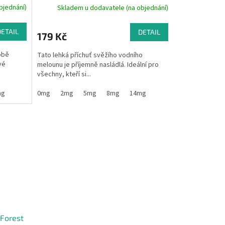
bjednání)
Skladem u dodavatele (na objednání)
DETAIL
DETAIL
179 Kč
obě
Tato lehká příchuť svěžího vodního
vé
melounu je příjemně nasládlá. Ideální pro
všechny, kteří si...
mg
0mg
2mg
5mg
8mg
14mg
(Forest