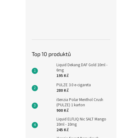
Top 10 produktů
Liquid Dekang DAF Gold 10ml -
6mg
195 Kč
PULZE 3.0 e-cigareta
280 Kč
iSenzia Polar Menthol Crush
(PULZE) 1 karton
900 Kč
Liquid ELFLIQ Nic SALT Mango
10ml - 10mg
245 Kč