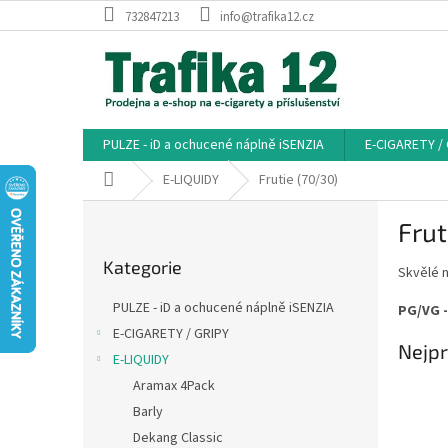
Přejít
732847213
info@trafika12.cz
na
obsah
PULZE - iD a ochucené náplně iSENZIA
E-CIGARETY /
Domů
E-LIQUIDY
Frutie (70/30)
P
Frut
o
Přeskočit
s
Kategorie
kategorie
Skvělé n
t
r
PULZE - iD a ochucené náplně iSENZIA
PG/VG -
a
E-CIGARETY / GRIPY
n
Nejpr
E-LIQUIDY
n
í
Aramax 4Pack
p
Barly
a
Dekang Classic