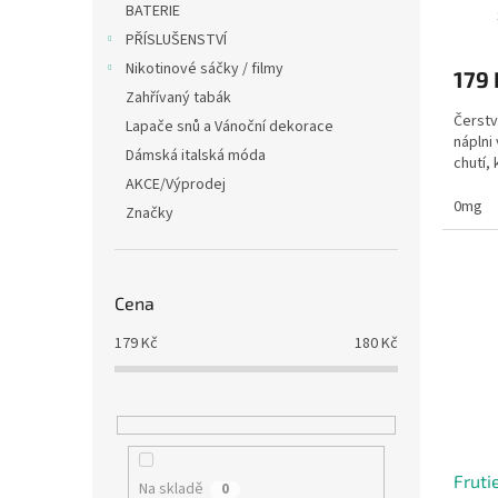
ů
BATERIE
PŘÍSLUŠENSTVÍ
Nikotinové sáčky / filmy
179 
Zahřívaný tabák
Čerstv
Lapače snů a Vánoční dekorace
náplni
Dámská italská móda
chutí, 
AKCE/Výprodej
0mg
Značky
Cena
179
Kč
180
Kč
Fruti
Na skladě
0