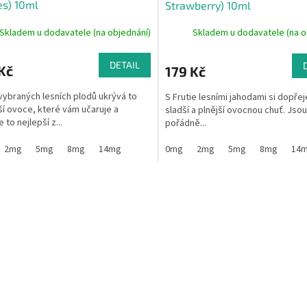
es) 10ml
Strawberry) 10ml
Skladem u dodavatele (na objednání)
Skladem u dodavatele (na o
DETAIL
Kč
179 Kč
ybraných lesních plodů ukrývá to
S Frutie lesními jahodami si dopřej
ší ovoce, které vám učaruje a
sladší a plnější ovocnou chuť. Jsou
 to nejlepší z...
pořádně...
2mg
5mg
8mg
14mg
0mg
2mg
5mg
8mg
14
O
v
l
á
d
a
c
í
p
r