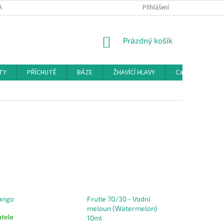
AMAČNÍ ŘÁD
KONTAKTY
DOPRAVA
Přihlášení
HODNOCENÍ OBCHODU
NÁKUPNÍ
Prázdný košík
KOŠÍK
TY
PŘÍCHUTĚ
BÁZE
ŽHAVÍCÍ HLAVY
Cartridge a Cle
Mango
Frutie 70/30 - Vodní
meloun (Watermelon)
atele
10ml