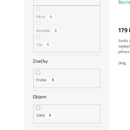
Berri
Akce
0
179 
Novinka
0
Směs v
Tip
0
nejlep
přinese
Značky
0mg
Frutie
5
Objem
10ml
5