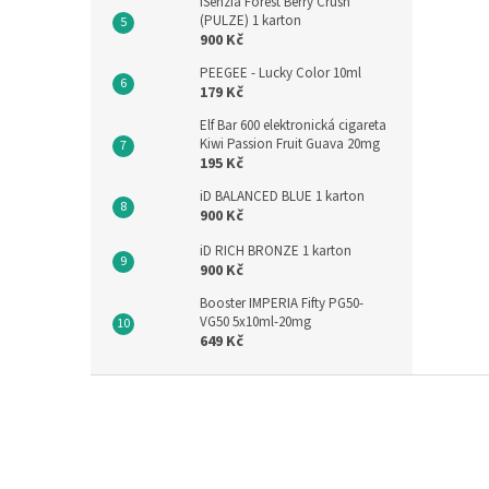
iSenzia Forest Berry Crush
(PULZE) 1 karton
900 Kč
PEEGEE - Lucky Color 10ml
179 Kč
Elf Bar 600 elektronická cigareta
Kiwi Passion Fruit Guava 20mg
195 Kč
iD BALANCED BLUE 1 karton
900 Kč
iD RICH BRONZE 1 karton
900 Kč
Booster IMPERIA Fifty PG50-
VG50 5x10ml-20mg
649 Kč
Z
á
p
a
t