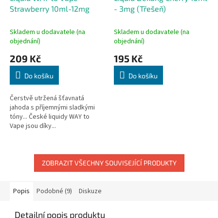
Strawberry 10ml-12mg
- 3mg (Třešeň)
Skladem u dodavatele (na
Skladem u dodavatele (na
objednání)
objednání)
209 Kč
195 Kč
Do košíku
Do košíku
Čerstvě utržená šťavnatá
jahoda s příjemnými sladkými
tóny... České liquidy WAY to
Vape jsou díky...
ZOBRAZIT VŠECHNY SOUVISEJÍCÍ PRODUKTY
Popis
Podobné (9)
Diskuze
Detailní popis produktu