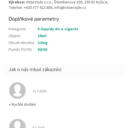
Výrobce:
Vitaestyle s.r.o., Štemberova 200, 330 01 Kyšice,
Telefon: +420 377 422 889, info@vitaestyle.cz
Doplňkové parametry
Kategorie
:
E-liquidy do e-cigaret
Objem
:
10ml
Obsah nikotinu
:
12mg
Poměr PG/VG
:
50/50
Hodnocení obchodu je 5 z 5 hvězdiček.
21.7.2026
+ Rychlé dodání
Hodnocení obchodu je 5 z 5 hvězdiček.
8.7.2026