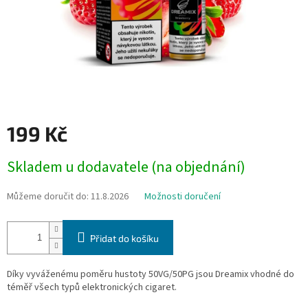
199 Kč
Měrná
Skladem u dodavatele (na objednání)
cena:
Můžeme doručit do:
11.8.2026
Možnosti doručení
Přidat do košíku
Díky vyváženému poměru hustoty 50VG/50PG jsou Dreamix vhodné do
téměř všech typů elektronických cigaret.