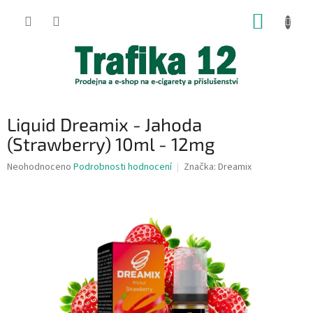
Přejít
NÁKUP
na
obsah
KOŠÍK
Liquid Dreamix - Jahoda
(Strawberry) 10ml - 12mg
Průměrné
Neohodnoceno
Podrobnosti hodnocení
Značka:
Dreamix
hodnocení
produktu
je
0,0
z
5
hvězdiček.