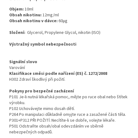
Objem:
10ml
Obsah nikotinu:
12mg/ml
Obsah nikotinu v dávce:
60μg
Složení:
Glycerol, Propylene Glycol, nikotin (ISO)
Výstražný symbol nebezpečnosti
Signální slovo
Varování
Klasifikace směsi podle nařízení (ES) č. 1272/2008
H302 Zdraví škodlivý při požití.
Pokyny pro bezpečné zacházení
P101 Je-li nutná lékařská pomoc, mějte po ruce obal nebo štítek
výrobku.
P102 Uchovávejte mimo dosah dětí.
P264 Po manipulaci důkladně omyjte ruce a zasažené části těla.
P301+P312 PŘI POŽITÍ: Necítíte-li se dobře, volejte lékaře.
P501 Odstraňte obsah/obal odevzdáním ve sběrně
nebezpečných odpadů.