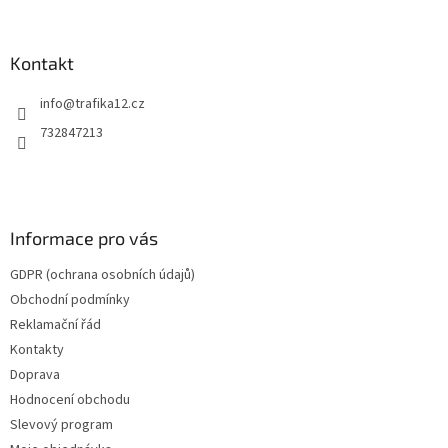
á
p
a
Kontakt
t
info
@
trafika12.cz
í
732847213
Informace pro vás
GDPR (ochrana osobních údajů)
Obchodní podmínky
Reklamační řád
Kontakty
Doprava
Hodnocení obchodu
Slevový program