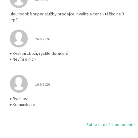
Dlouhodobě super služby prodejce. Kvalita a cena - těžko najít
lepší.
Hodnocení obchodu je 5 z 5 hvězdiček.
24.6.2026
+ Kvalitní zboží, rychlé doručení
+ Nevím o nich
Hodnocení obchodu je 5 z 5 hvězdiček.
16.6.2026
+ Rychlost
+ Komunikace
Zobrazit další hodnocení
Z