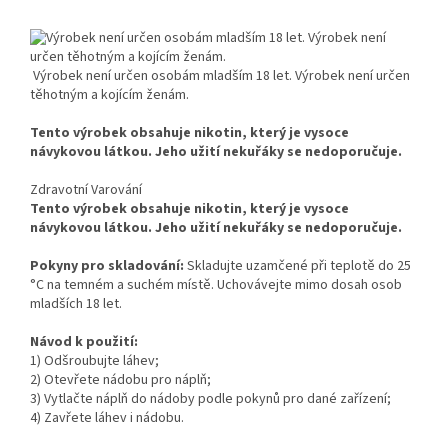
Výrobek není určen osobám mladším 18 let. Výrobek není určen
těhotným a kojícím ženám.
Tento výrobek obsahuje nikotin, který je vysoce
návykovou látkou. Jeho užití nekuřáky se nedoporučuje.
Zdravotní Varování
Tento výrobek obsahuje nikotin, který je vysoce
návykovou látkou. Jeho užití nekuřáky se nedoporučuje.
Pokyny pro skladování:
Skladujte uzamčené při teplotě do 25
°C na temném a suchém místě. Uchovávejte mimo dosah osob
mladších 18 let.
Návod k použití:
1) Odšroubujte láhev;
2) Otevřete nádobu pro náplň;
3) Vytlačte náplň do nádoby podle pokynů pro dané zařízení;
4) Zavřete láhev i nádobu.