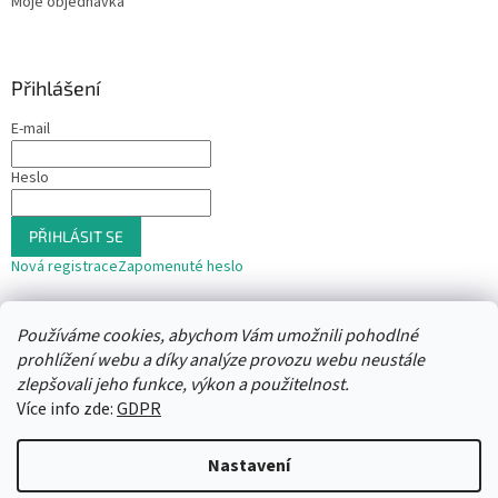
Moje objednávka
Přihlášení
E-mail
Heslo
PŘIHLÁSIT SE
Nová registrace
Zapomenuté heslo
nebo
Používáme cookies, abychom Vám umožnili pohodlné
Přihlásit se přes Seznam
prohlížení webu a díky analýze provozu webu neustále
zlepšovali jeho funkce, výkon a použitelnost.
Více info zde:
GDPR
Vytvořil Shoptet
Nastavení