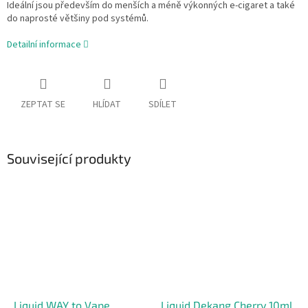
Ideální jsou především do menších a méně výkonných e-cigaret a také
do naprosté většiny pod systémů.
Detailní informace
ZEPTAT SE
HLÍDAT
SDÍLET
Související produkty
Liquid WAY to Vape
Liquid Dekang Cherry 10ml